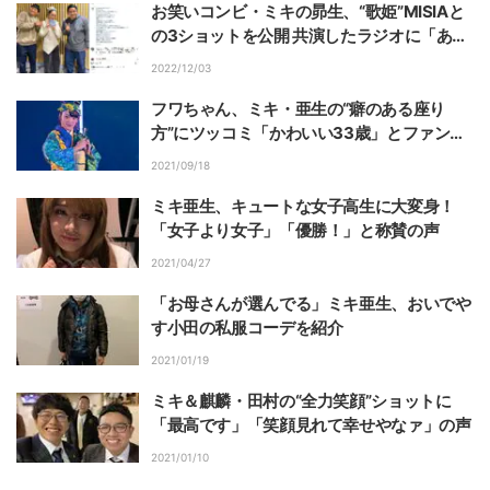
お笑いコンビ・ミキの昴生、“歌姫”MISIAと
の3ショットを公開 共演したラジオに「あっ
という間に時間が過ぎた」の声
2022/12/03
フワちゃん、ミキ・亜生の“癖のある座り
方”にツッコミ「かわいい33歳」とファン称
賛
2021/09/18
ミキ亜生、キュートな女子高生に大変身！
「女子より女子」「優勝！」と称賛の声
2021/04/27
「お母さんが選んでる」ミキ亜生、おいでや
す小田の私服コーデを紹介
2021/01/19
ミキ＆麒麟・田村の“全力笑顔”ショットに
「最高です」「笑顔見れて幸せやなァ」の声
2021/01/10