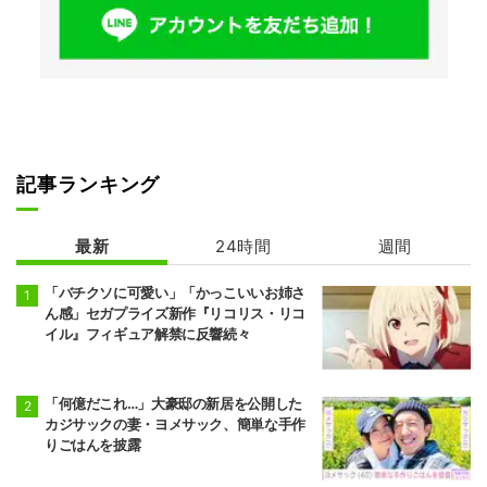
記事ランキング
最新
24時間
週間
「バチクソに可愛い」「かっこいいお姉さ
ん感」セガプライズ新作『リコリス・リコ
イル』フィギュア解禁に反響続々
「何億だこれ…」大豪邸の新居を公開した
カジサックの妻・ヨメサック、簡単な手作
りごはんを披露