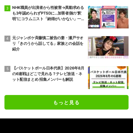
NHK職員が出演者から性被害→異動求める
も3年認められずPTSDに…加害者側の“釈
明”にコラムニスト「納得がいかない」一方
で組織体制の問題点も指摘
元ジャンポケ斉藤慎二被告の妻・瀬戸サオ
リ「きのうから話してる」家族との会話を
紹介
【バスケットボール日本代表】2026年8月
の6連戦はどこで見れる？テレビ放送・ネ
ット配信まとめ 招集メンバーも解説
もっと見る