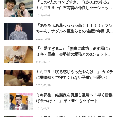
「この2人のコンビすき」「ほのぼのする」
ミキ亜生＆上白石萌音の仲良しツーショット
に反響
2021/01/08
「あああぁあ最っっっっ高！！！！！」フワ
ちゃん、ナダル＆亜生らとの“芸歴2年目”風
オフショットに絶賛の声
2020/10/06
「可愛すぎる…」「無事に成功します様に」
ミキ・亜生、去勢前の愛猫との3ショットに
反響
2020/07/21
ミキ亜生「寝る感じやったやんけ～」 カメラ
に興味津々で寝てくれない子猫が可愛い！
2020/06/28
ミキ昴生、結腸炎を克服し復帰へ「早く唐揚
げ食べたい！」 弟・亜生もツイート
2020/06/22