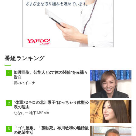
番組ランキング
加護亜依、芸能人との“体の関係”を赤裸々
告白
愛のハイエナ
“体重72キロの北川景子”ぽっちゃり体型公
表の理由
ななにー 地下ABEMA
「ゴミ屋敷」「孤独死」布川敏和の離婚後
の絶望生活