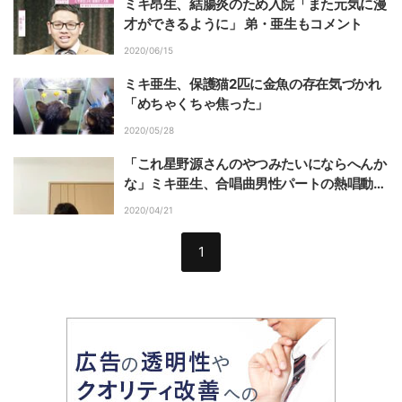
ミキ昂生、結腸炎のため入院「また元気に漫
才ができるように」 弟・亜生もコメント
2020/06/15
ミキ亜生、保護猫2匹に金魚の存在気づかれ
「めちゃくちゃ焦った」
2020/05/28
「これ星野源さんのやつみたいにならへんか
な」ミキ亜生、合唱曲男性パートの熱唱動画
を公開し話題
2020/04/21
1