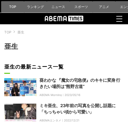
TOP
ランキング
ニュース
スポーツ
アニメ
エン
TOP
亜生
亜生
亜生の最新ニュース一覧
葵わかな 『魔女の宅急便』のキキに変身 行
きたい場所は“熊野古道”
ABEMA Morning｜
2023/05/16
ミキ亜生、23年前の写真を公開し話題に
「ちっちゃい頃から可愛い」
ABEMAエンタメ｜
2022/12/21