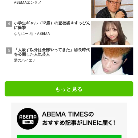
ABEMAエンタメ
小学生ギャル（12歳）の登校姿＆すっぴん
に衝撃
ななにー 地下ABEMA
「人殺す以外は全部やってきた」総長時代
を公開した人気芸人
愛のハイエナ
もっと見る