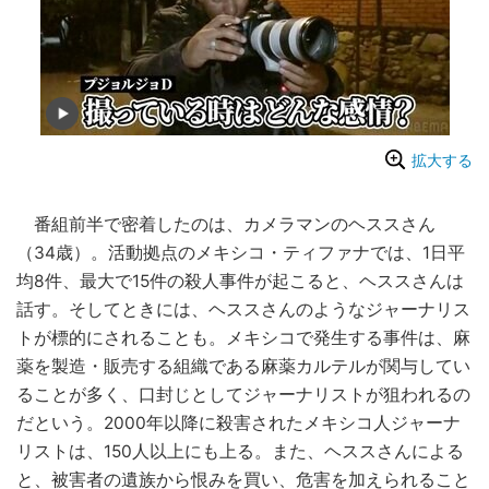
拡大する
番組前半で密着したのは、カメラマンのヘススさん
（34歳）。活動拠点のメキシコ・ティファナでは、1日平
均8件、最大で15件の殺人事件が起こると、ヘススさんは
話す。そしてときには、ヘススさんのようなジャーナリス
トが標的にされることも。メキシコで発生する事件は、麻
薬を製造・販売する組織である麻薬カルテルが関与してい
ることが多く、口封じとしてジャーナリストが狙われるの
だという。2000年以降に殺害されたメキシコ人ジャーナ
リストは、150人以上にも上る。また、ヘススさんによる
と、被害者の遺族から恨みを買い、危害を加えられること