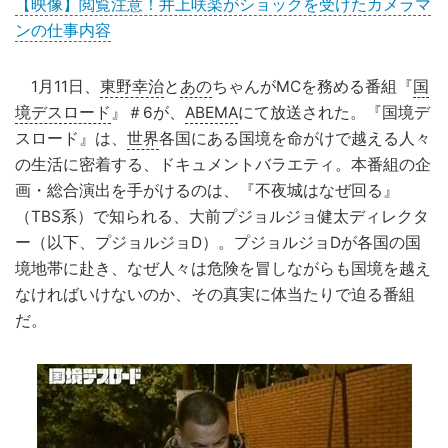
【映像】閲覧注意！井上咲楽がショックを受けたカメラマ
ンの仕事内容
1月11日、
東野幸治
と
あの
ちゃんがMCを務める番組『
国
境デスロード
』＃6が、
ABEMA
にて放送された。『国境デ
スロード』は、
世界
各国にある国境を命がけで越える人々
の生活に密着する、ドキュメントバラエティ。本番組の企
画・総合演出を手がけるのは、『不夜城はなぜ回る』
（TBS系）で知られる、大前プジョルジョ健太ディレクタ
ー（以下、プジョルジョD）。プジョルジョDが各国の国
境地帯に赴き、なぜ人々は危険を冒しながらも国境を越え
なければいけないのか、その真実に体当たりで迫る番組
だ。