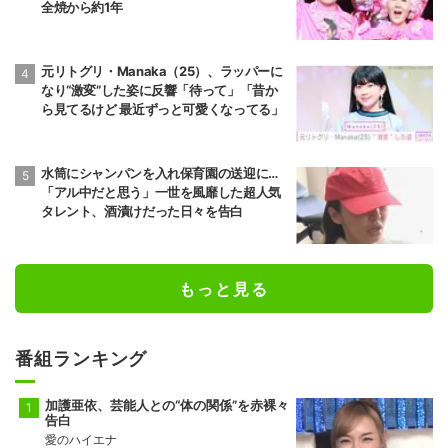
全焼から約1年
元リトグリ・Manaka（25）、ラッパーに
なり“激変”した姿に反響「待って」「昔か
ら見てるけど 最近ずっと可愛くなってる」
水筒にシャンパンを入れ保育園の送迎に…
「アル中だと思う」一世を風靡した超人気
タレント、酒漬けだった日々を告白
もっと見る
番組ランキング
加護亜依、芸能人との“体の関係”を赤裸々
告白
愛のハイエナ