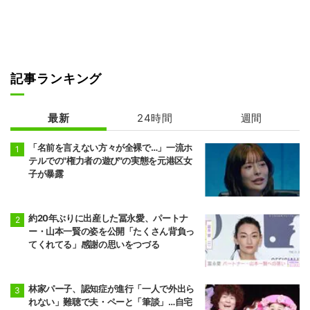
記事ランキング
最新
24時間
週間
「名前を言えない方々が全裸で…」一流ホ
テルでの"権力者の遊び"の実態を元港区女
子が暴露
約20年ぶりに出産した冨永愛、パートナ
ー・山本一賢の姿を公開「たくさん背負っ
てくれてる」感謝の思いをつづる
林家パー子、認知症が進行「一人で外出ら
れない」難聴で夫・ペーと「筆談」…自宅