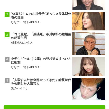
“体重72キロの北川景子”ぽっちゃり体型公
表の理由
ななにー 地下ABEMA
「ゴミ屋敷」「孤独死」布川敏和の離婚後
の絶望生活
ABEMAエンタメ
小学生ギャル（12歳）の登校姿＆すっぴん
に衝撃
ななにー 地下ABEMA
「人殺す以外は全部やってきた」総長時代
を公開した人気芸人
愛のハイエナ