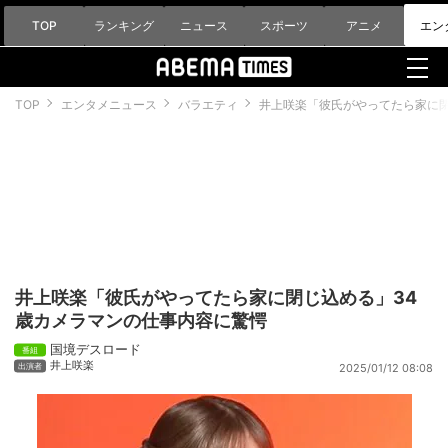
TOP
ランキング
ニュース
スポーツ
アニメ
エン
TOP
エンタメニュース
バラエティ
井上咲楽「彼氏がやってたら家に閉
井上咲楽「彼氏がやってたら家に閉じ込める」34
歳カメラマンの仕事内容に驚愕
国境デスロード
井上咲楽
2025/01/12 08:08