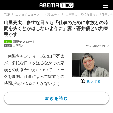
TOP
エンタメニュース
バラエティ
山里亮太、多忙な日々も「仕事の
山里亮太、多忙な日々も「仕事のために家族との時
間を抜くとかはしないように」妻・蒼井優との約束
明かす
国境デスロード
山里亮太
2025/01/19 13:00
南海キャンディーズの山里亮太
が、多忙な日々を送るなかでの家
族との向き合い方について、トー
クを展開。仕事によって家族との
拡大する
時間が失われることがないよう、
努めていることを明かした。
1月18日、東野幸治とあのちゃ
続きを読む
んがMCを務める番組『国境デス
ロード』＃7が、ABEMAにて放送