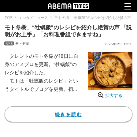
TOP
エンタメニュース
モト冬樹、“牡蠣飯”のレシピを紹介し絶賛の声 
モト冬樹、“牡蠣飯”のレシピを紹介し絶賛の声 「説
明がお上手」「お料理番組できますね」
モト冬樹
2025/01/19 13:30
タレントのモト冬樹が18日に自
身のアメブロを更新。“牡蠣飯”の
レシピを紹介した。
モトは「牡蠣飯のレシピ」とい
うタイトルでブログを更新。初め
拡大する
に「昆布を入れた出汁を作ってお
きます。お米二合が浸るくらいそ
の出汁を入れておきます 牡蠣200
続きを読む
gくらいを水洗いして水気をと
り」と下準備から説明し、「お酒