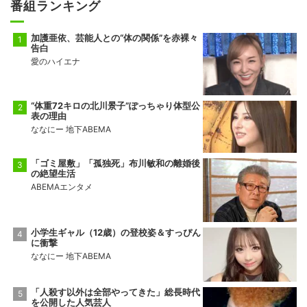
番組ランキング
加護亜依、芸能人との“体の関係”を赤裸々
告白
愛のハイエナ
“体重72キロの北川景子”ぽっちゃり体型公
表の理由
ななにー 地下ABEMA
「ゴミ屋敷」「孤独死」布川敏和の離婚後
の絶望生活
ABEMAエンタメ
小学生ギャル（12歳）の登校姿＆すっぴん
に衝撃
ななにー 地下ABEMA
「人殺す以外は全部やってきた」総長時代
を公開した人気芸人