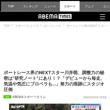
TOP
ランキング
ニュース
スポーツ
アニメ
エン
TOP
スポーツニュース
ボートレース
ボートレース界のNEXTスター
ボートレース界のNEXTスター川井萌、調整力の秘
密は“研究ノート”にあり！？「デビューから毎走、
気温や気圧にプロペラも…」努力の痕跡にスタジオ
圧倒
ABEMAスポーツタイム
2025/01/24 13:59