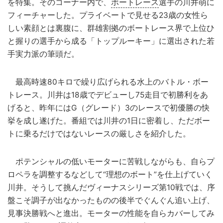
を特集。そのコーナー内で、
ボートレース
選手の川井萌に
フィーチャーした。プライベートで見せる23歳の女性ら
しい素顔とは裏腹に、群雄割拠のボートレース界で上位ひ
と握りの選手から成る「トップルーキー」に選出された若
手実力派の筆頭だ。
最高時速80キロで繰り広げられる水上のバトル・ボー
トレース。川井は18歳でデビューし75走目で初勝利をあ
げると、昨年にはG（グレード）3のレースで初優勝の快
挙を成し遂げた。番組では川井の1日に密着し、ただボー
トに乗るだけではないレースの厳しさを紹介した。
ポテンシャルの低いモーターに苦戦しながらも、自らプ
ロペラを調整するなどして“理想のボート”を仕上げていく
川井。そうして挑んだヴィーナスシリーズ第10戦では、序
盤こそ調子が出なかったものの後半でぐんぐん追い上げ、
見事決勝戦へと進出。モーターの性能を自らカバーしてみ