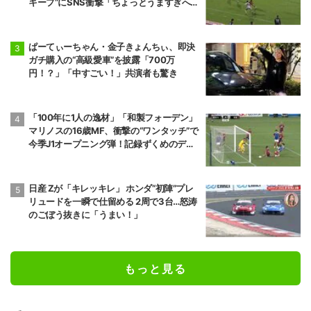
キープ”にSNS衝撃「ちょっとうますぎへ
ん？」
ぱーてぃーちゃん・金子きょんちぃ、即決
ガチ購入の“高級愛車”を披露「700万
円！？」「中すごい！」共演者も驚き
「100年に1人の逸材」「和製フォーデン」
マリノスの16歳MF、衝撃の“ワンタッチ”で
今季J1オープニング弾！記録ずくめのデビ
ュー戦初ゴールに「歴史を作りよった」
日産 Zが「キレッキレ」 ホンダ“初陣”プレ
リュードを一瞬で仕留める 2周で3台…怒涛
のごぼう抜きに「うまい！」
もっと見る