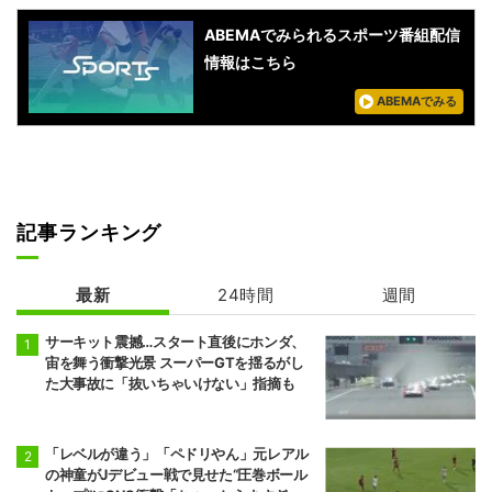
ABEMAでみられるスポーツ番組配信
情報はこちら
ABEMAでみる
記事ランキング
最新
24時間
週間
サーキット震撼…スタート直後にホンダ、
宙を舞う衝撃光景 スーパーGTを揺るがし
た大事故に「抜いちゃいけない」指摘も
「レベルが違う」「ペドリやん」元レアル
の神童がJデビュー戦で見せた“圧巻ボール