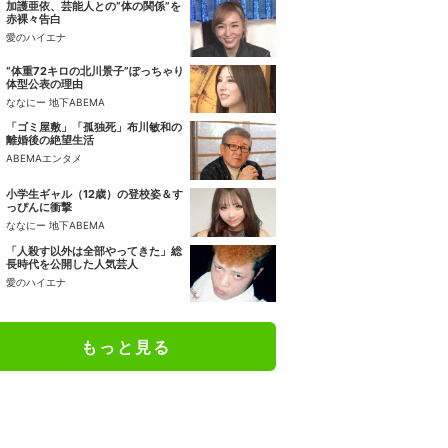
加護亜依、芸能人との“体の関係”を
赤裸々告白
愛のハイエナ
“体重72キロの北川景子”ぽっちゃり
体型公表の理由
ななにー 地下ABEMA
「ゴミ屋敷」「孤独死」布川敏和の
離婚後の絶望生活
ABEMAエンタメ
小学生ギャル（12歳）の登校姿＆す
っぴんに衝撃
ななにー 地下ABEMA
「人殺す以外は全部やってきた」総
長時代を公開した人気芸人
愛のハイエナ
もっと見る