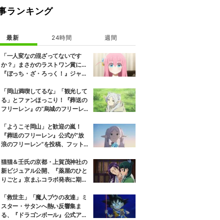
事ランキング
最新
24時間
週間
「一人変なの混ざってないです
か？」まさかのラストワン賞に…
『ぼっち・ざ・ろっく！』ジャー
ジメイド姿にツッコミ殺到
「岡山満喫してるな」「観光して
る」とファンほっこり！『葬送の
フリーレン』の“烏城のフリーレ
ン”に早くも次を期待する声
「ようこそ岡山」と歓迎の嵐！
『葬送のフリーレン』公式が“放
浪のフリーレン”を投稿、フット
ワークも話題に
猫猫＆壬氏の京都・上賀茂神社の
新ビジュアル公開、『薬屋のひと
りごと』京まふコラボ発表に期待
の反響
「救世主」「魔人ブウの友達」ミ
スター・サタンへ熱い反響集ま
る、『ドラゴンボール』公式アカ