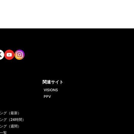
tt
Yout
Insta
ube
gram
関連サイト
VISIONS
PPV
ング（最新）
ング（24時間）
ング（週間）
一覧