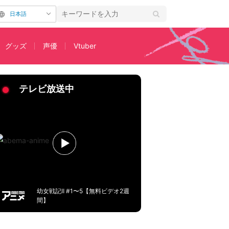
日本語
グッズ
声優
Vtuber
 JAPAN』#5が2月5日に生放送決定！
テレビ放送中
幼女戦記Ⅱ #1〜5【無料ビデオ2週
間】