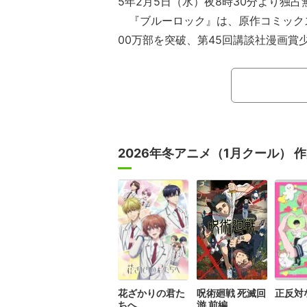
5年2月5日（水）夜8時30分より独
『ブルーロック』は、原作コミックス
00万部を突破、第45回講談社漫画賞
作・金城宗幸氏、漫画・ノ村優介氏に
たアニメ作品。
日本をW杯優勝に導くエゴイストス
に始動した“ブルーロック（青い監獄）
に、全国から集められたFW(フォワード
2026年冬アニメ（1月クール） 
生き残りを懸けてしのぎを削る物語が
花ざかりの君た
呪術廻戦 死滅回
正反対
ちへ
游 前編