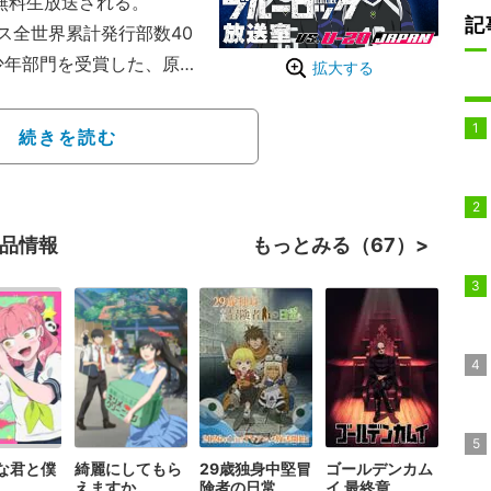
占無料生放送される。
記
全世界累計発行部数40
少年部門を受賞した、原
拡大する
よる同名漫画を原作とし
続きを読む
トライカーを育てるため
”プロジェクトを舞台
)の300人の高校生が、
作品情報
もっとみる（67）
描かれる。
な君と僕
綺麗にしてもら
29歳独身中堅冒
ゴールデンカム
えますか。
険者の日常
イ 最終章