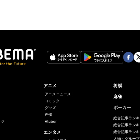
Face
Twi
book
er
アニメ
将棋
アニメニュース
麻雀
コミック
ポーカー
グッズ
声優
総合記事ランキ
ーツ
Vtuber
総合記事ランキ
エンタメ
総合記事ランキ
人物・グループ