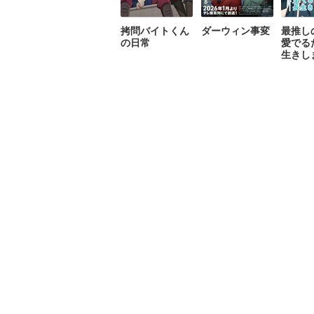
拷問バイトくん
ダーウィン事変
最推し
の日常
愛でる
生きし