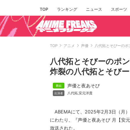
TOP
ランキング
ニュース
スポーツ
TOP
アニメ
声優
八代拓とそびーのポ
八代拓とそびーのポン
炸裂の八代拓とそびー
声優と夜あそび
八代拓
安元洋貴
,
ABEMAにて、2025年2月3日（月）
にわたり、『声優と夜あそび 月【安元
放送された。