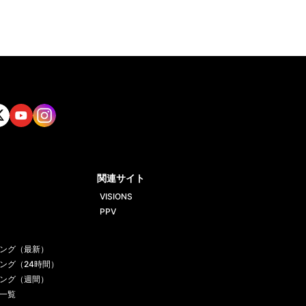
tt
Yout
Insta
ube
gram
関連サイト
VISIONS
PPV
ング（最新）
ング（24時間）
ング（週間）
一覧