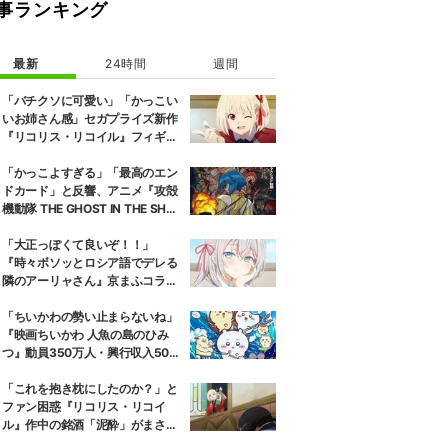
事ランキング
最新
24時間
週間
「バチクソに可愛い」「かっこい
いお姉さん感」セガプライズ新作
『リコリス・リコイル』フィギュ
ア解禁に反響続々
「かっこよすぎる」「最高のエン
ドカード」と反響、アニメ『攻殻
機動隊 THE GHOST IN THE SHEL
L』第5話エンドカード公開
「大正っぽくて良いぞ！！」
『時々ボソッとロシア語でデレる
隣のアーリャさん』京まふコラボ
の特別衣装ビジュアルに絶賛の声
「ちいかわの勢い止まらないね」
『映画ちいかわ 人魚の島のひみ
つ』動員350万人・興行収入50億
円突破が大きな話題に
「これを抱き枕にしたのか？」と
ファン困惑『リコリス・リコイ
ル』作中の銘酒「泥酔」がまさか
の一升瓶サイズの抱き枕に