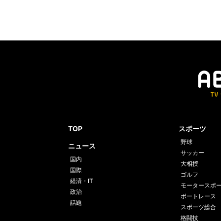
TOP
スポーツ
野球
ニュース
サッカー
国内
大相撲
国際
ゴルフ
経済・IT
モータースポ
政治
ボートレース
話題
スポーツ総合
格闘技