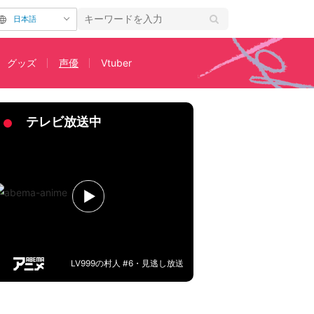
日本語
グッズ
声優
Vtuber
テレビ放送中
LV999の村人 #6・見逃し放送