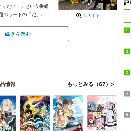
記
なりたい！」という番組
題のワードの「だ」
拡大する
て答える脳トレゲーム
週好評だった大人気パー
続きを読む
であそび、そびーとの仲
作品情報
もっとみる（67）