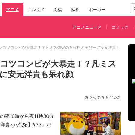
アニメ
エンタメ
将棋
麻雀
ポーカー
アニメニュース
コミック
ンコツコンビが大暴走！？凡ミス炸裂の八代拓とそびーに安元洋貴も呆れ顔
コツコンビが大暴走！？凡ミス
に安元洋貴も呆れ顔
2025/02/06 11:30
の夜10時から夜11時30分
洋貴×八代拓】#33』が