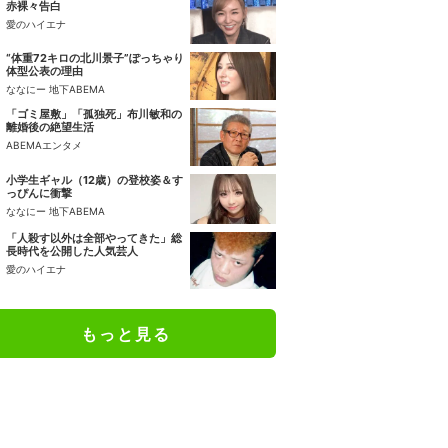
赤裸々告白
愛のハイエナ
“体重72キロの北川景子”ぽっちゃり
体型公表の理由
ななにー 地下ABEMA
「ゴミ屋敷」「孤独死」布川敏和の
離婚後の絶望生活
ABEMAエンタメ
小学生ギャル（12歳）の登校姿＆す
っぴんに衝撃
ななにー 地下ABEMA
「人殺す以外は全部やってきた」総
長時代を公開した人気芸人
愛のハイエナ
もっと見る