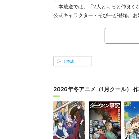
本放送では、「2人ともっと仲良く
公式キャラクター・そびーが登場。お
「も」「ー」を抜いてリズムに合わせ
「そびーと“だもも〜”ゲーム」や、先
ティーゲーム『マリオパーティ』など
を深めていった。
日本語
2026年冬アニメ（1月クール） 