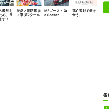
の義兄を
炎炎ノ消防隊 参
MFゴースト 3r
死亡遊戯で飯を
ため、長
ノ章 第2クール
d Season
食う。
ます！
番