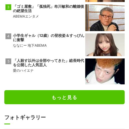
「ゴミ屋敷」「孤独死」布川敏和の離婚後
の絶望生活
ABEMAエンタメ
小学生ギャル（12歳）の登校姿＆すっぴん
に衝撃
ななにー 地下ABEMA
「人殺す以外は全部やってきた」総長時代
を公開した人気芸人
愛のハイエナ
もっと見る
フォトギャラリー