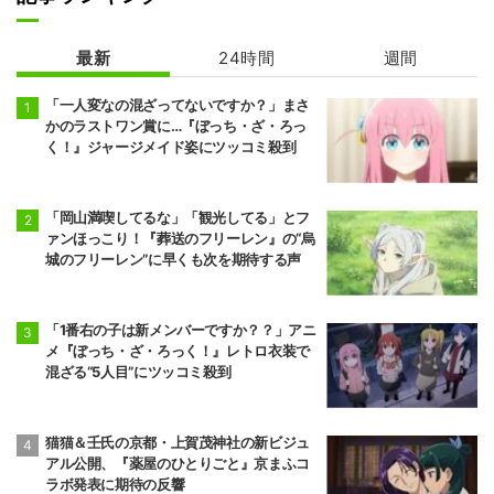
魔術師クノンは
多聞くん今どっ
見えている
ち！？
最新
24時間
週間
「一人変なの混ざってないですか？」まさ
かのラストワン賞に…『ぼっち・ざ・ろっ
く！』ジャージメイド姿にツッコミ殺到
「岡山満喫してるな」「観光してる」とフ
ァンほっこり！『葬送のフリーレン』の“烏
城のフリーレン”に早くも次を期待する声
「1番右の子は新メンバーですか？？」アニ
メ『ぼっち・ざ・ろっく！』レトロ衣装で
混ざる“5人目”にツッコミ殺到
猫猫＆壬氏の京都・上賀茂神社の新ビジュ
アル公開、『薬屋のひとりごと』京まふコ
ラボ発表に期待の反響