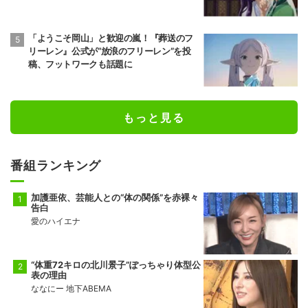
「ようこそ岡山」と歓迎の嵐！『葬送のフ
リーレン』公式が“放浪のフリーレン”を投
稿、フットワークも話題に
もっと見る
番組ランキング
加護亜依、芸能人との“体の関係”を赤裸々
告白
愛のハイエナ
“体重72キロの北川景子”ぽっちゃり体型公
表の理由
ななにー 地下ABEMA