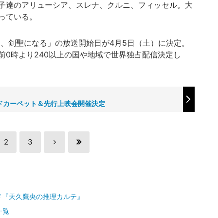
子達のアリューシア、スレナ、クルニ、フィッセル。大
っている。
、剣聖になる」の放送開始日が4月5日（土）に決定。
日）午前0時より240以上の国や地域で世界独占配信決定し
ドカーペット＆先行上映会開催決定
2
3
メ『天久鷹央の推理カルテ』
一覧