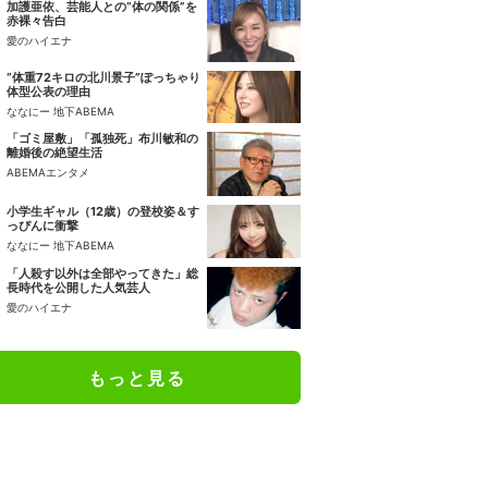
加護亜依、芸能人との“体の関係”を
赤裸々告白
愛のハイエナ
“体重72キロの北川景子”ぽっちゃり
体型公表の理由
ななにー 地下ABEMA
「ゴミ屋敷」「孤独死」布川敏和の
離婚後の絶望生活
ABEMAエンタメ
小学生ギャル（12歳）の登校姿＆す
っぴんに衝撃
ななにー 地下ABEMA
「人殺す以外は全部やってきた」総
長時代を公開した人気芸人
愛のハイエナ
もっと見る