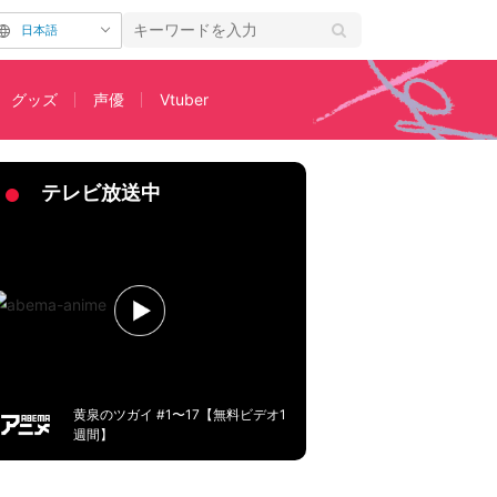
日本語
グッズ
声優
Vtuber
に決定
テレビ放送中
黄泉のツガイ #1〜17【無料ビデオ1
週間】