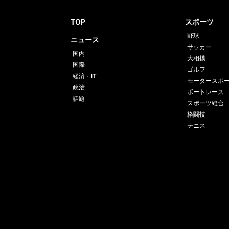
TOP
スポーツ
野球
ニュース
サッカー
国内
大相撲
国際
ゴルフ
経済・IT
モータースポ
政治
ボートレース
話題
スポーツ総合
格闘技
テニス