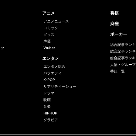
book
er
アニメ
将棋
アニメニュース
麻雀
コミック
ポーカー
グッズ
声優
総合記事ランキ
ーツ
Vtuber
総合記事ランキ
エンタメ
総合記事ランキ
人物・グループ
エンタメ総合
番組一覧
バラエティ
K-POP
リアリティーショー
ドラマ
映画
音楽
HIPHOP
グラビア