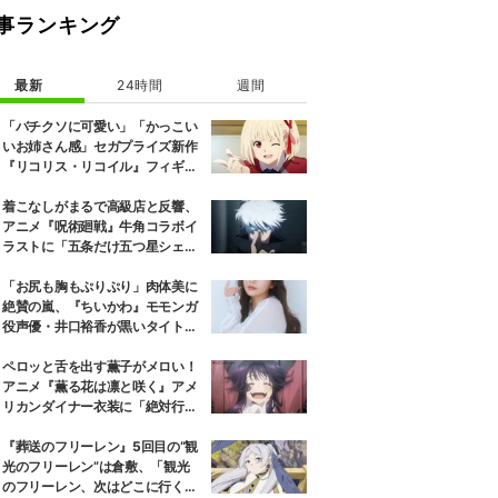
事ランキング
最新
24時間
週間
「バチクソに可愛い」「かっこい
いお姉さん感」セガプライズ新作
『リコリス・リコイル』フィギュ
ア解禁に反響続々
着こなしがまるで高級店と反響、
アニメ『呪術廻戦』牛角コラボイ
ラストに「五条だけ五つ星シェ
フ」
「お尻も胸もぷりぷり」肉体美に
絶賛の嵐、『ちいかわ』モモンガ
役声優・井口裕香が黒いタイトウ
ェアのトレーニング風景公開
ペロッと舌を出す薫子がメロい！
アニメ『薫る花は凛と咲く』アメ
リカンダイナー衣装に「絶対行き
ます」の声
『葬送のフリーレン』5回目の“観
光のフリーレン”は倉敷、「観光
のフリーレン、次はどこに行くの