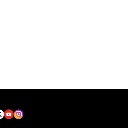
tt
Yout
Insta