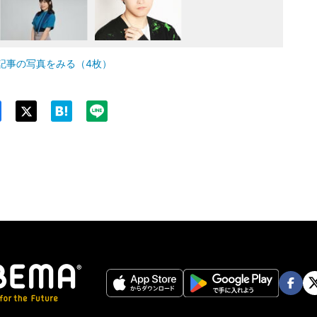
記事の写真をみる（4枚）
Twit
ter
Face
Twi