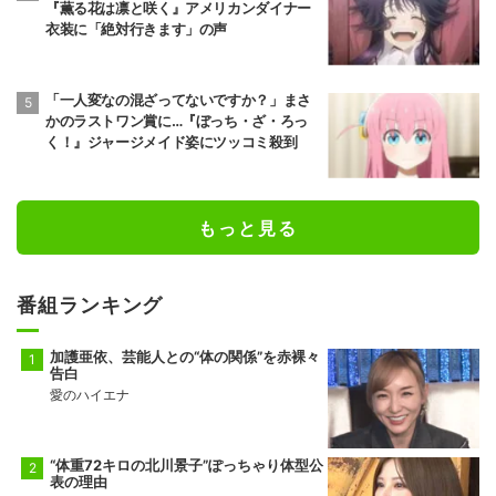
『薫る花は凛と咲く』アメリカンダイナー
衣装に「絶対行きます」の声
「一人変なの混ざってないですか？」まさ
かのラストワン賞に…『ぼっち・ざ・ろっ
く！』ジャージメイド姿にツッコミ殺到
もっと見る
番組ランキング
加護亜依、芸能人との“体の関係”を赤裸々
告白
愛のハイエナ
“体重72キロの北川景子”ぽっちゃり体型公
表の理由