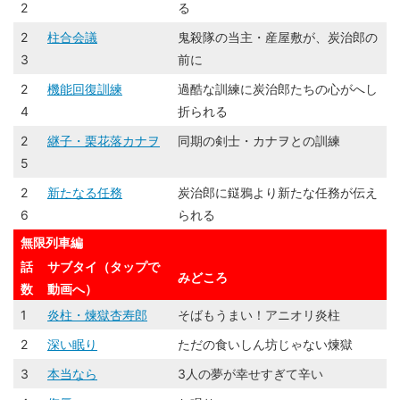
2
る
2
柱合会議
鬼殺隊の当主・産屋敷が、炭治郎の
3
前に
2
機能回復訓練
過酷な訓練に炭治郎たちの心がへし
4
折られる
2
継子・栗花落カナヲ
同期の剣士・カナヲとの訓練
5
2
新たなる任務
炭治郎に鎹鴉より新たな任務が伝え
6
られる
無限列車編
話
サブタイ（タップで
みどころ
数
動画へ）
1
炎柱・煉󠄁獄杏寿郎
そばもうまい！アニオリ炎柱
2
深い眠り
ただの食いしん坊じゃない煉󠄁獄
3
本当なら
3人の夢が幸せすぎて辛い