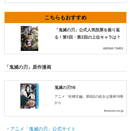
「鬼滅の刃」公式人気投票を振り返
る！第1回・第2回の上位キャラは？
ABEMA TIMES
「鬼滅の刃」原作漫画
鬼滅の刃16
アニメ「柱稽古編」第8話の続きは漫画16巻
から
Amazon.co.jp
・
アニメ「鬼滅の刃」公式サイト