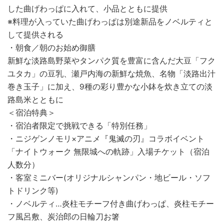
した曲げわっぱに入れて、小品とともに提供
※料理が入っていた曲げわっぱは別途新品をノベルティと
して提供される
・朝食／朝のお始め御膳
新鮮な淡路島野菜やタンパク質を豊富に含んだ大豆「フク
ユタカ」の豆乳、瀬戸内海の新鮮な焼魚、名物「淡路出汁
巻き玉子」に加え、9種の彩り豊かな小鉢を炊き立ての淡
路島米とともに
＜宿泊特典＞
・宿泊者限定で挑戦できる「特別任務」
・ニジゲンノモリ×アニメ『鬼滅の刃』コラボイベント
「ナイトウォーク 無限城への軌跡」入場チケット（宿泊
人数分）
・客室ミニバー(オリジナルシャンパン・地ビール・ソフ
トドリンク等)
・ノベルティ…炎柱モチーフ付き曲げわっぱ、炎柱モチー
フ風呂敷、炭治郎の日輪刀お箸