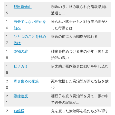
1
那田蜘蛛山
蜘蛛の糸に絡み取られた鬼殺隊員に
5
遭遇し...
1
自分ではない誰かを
操られた隊士たちと戦う炭治郎がと
6
前へ
った行動とは
1
ひとつのことを極め
善逸の前に人面蜘蛛が現れる
7
抜け
1
偽物の絆
姉鬼を痛めつける鬼の少年・累と炭
8
治郎の戦い
1
ヒノカミ
伊之助が冨岡義勇に戦いを申し込む
9
2
寄せ集めの家族
死を覚悟した炭治郎が新たな技を放
0
つ
2
隊律違反
禰豆子を庇う炭治郎を見て、累の中
1
で過去の記憶が...
2
お館様
鬼を庇った炭治郎を柱たちが糾弾す