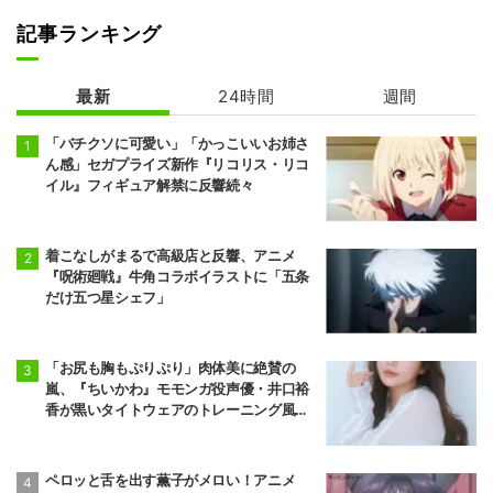
記事ランキング
MFゴースト 3r
転生したらドラ
d Season
ゴンの卵だった
最新
24時間
週間
「バチクソに可愛い」「かっこいいお姉さ
ん感」セガプライズ新作『リコリス・リコ
イル』フィギュア解禁に反響続々
着こなしがまるで高級店と反響、アニメ
『呪術廻戦』牛角コラボイラストに「五条
だけ五つ星シェフ」
「お尻も胸もぷりぷり」肉体美に絶賛の
嵐、『ちいかわ』モモンガ役声優・井口裕
香が黒いタイトウェアのトレーニング風景
公開
ペロッと舌を出す薫子がメロい！アニメ