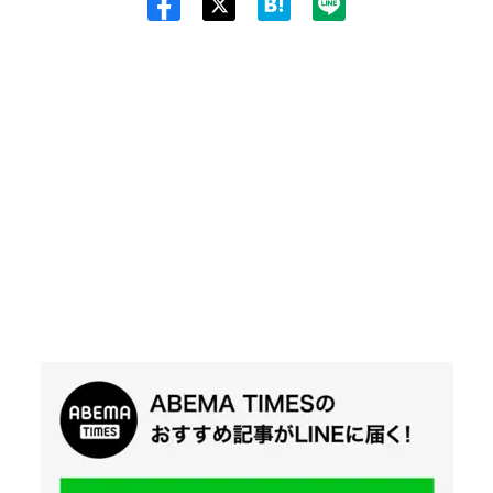
Twit
ter