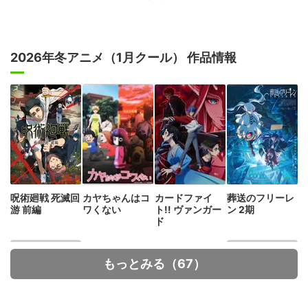
2026年冬アニメ（1月クール） 作品情報
呪術廻戦 死滅回
カヤちゃんはコ
カードファイ
葬送のフリーレ
游 前編
ワくない
ト!! ヴァンガー
ン 2期
ド
もっとみる（67）