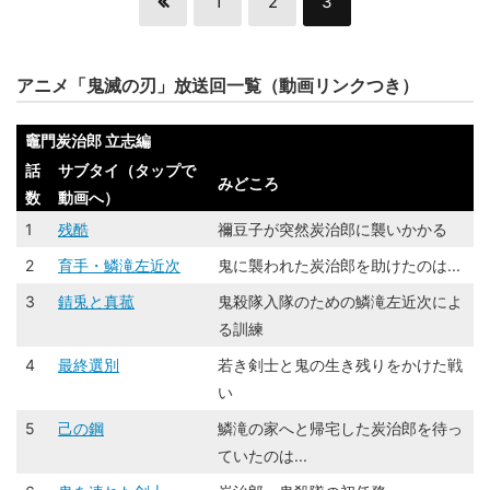
1
2
3
アニメ「鬼滅の刃」放送回一覧（動画リンクつき）
竈門炭治郎 立志編
話
サブタイ（タップで
みどころ
数
動画へ）
1
残酷
禰豆子が突然炭治郎に襲いかかる
2
育手・鱗滝左近次
鬼に襲われた炭治郎を助けたのは...
3
錆󠄀兎と真菰
鬼殺隊入隊のための鱗滝左近次によ
る訓練
4
最終選別
若き剣士と鬼の生き残りをかけた戦
い
5
己の鋼
鱗滝の家へと帰宅した炭治郎を待っ
ていたのは...