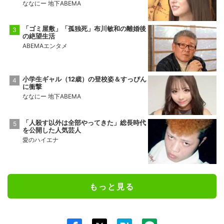
ななにー 地下ABEMA
「ゴミ屋敷」「孤独死」布川敏和の離婚後
の絶望生活
ABEMAエンタメ
小学生ギャル（12歳）の登校姿＆すっぴん
に衝撃
ななにー 地下ABEMA
「人殺す以外は全部やってきた」総長時代
を公開した人気芸人
愛のハイエナ
もっと見る