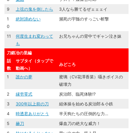
9
上弦の鬼を倒したら
3人なら勝てるぜェェェイ
1
絶対諦めない
瀕死の宇髄のすっごい斬撃
0
11
何度生まれ変わって
お兄ちゃんの背中でギャン泣き妹
も
刀鍛冶の里編
話
サブタイ（タップで
みどころ
数
動画へ）
1
誰かの夢
蜜璃（CV花澤香菜）囁きボイスの
破壊力
2
縁壱零式
炭治郎、臨死体験!?
3
300年以上前の刀
組体操を始める炭治郎＆小鉄
4
時透君ありがとう
半天狗たちの圧倒的な力…
5
赫刀
爆血刀の絶大な威力！