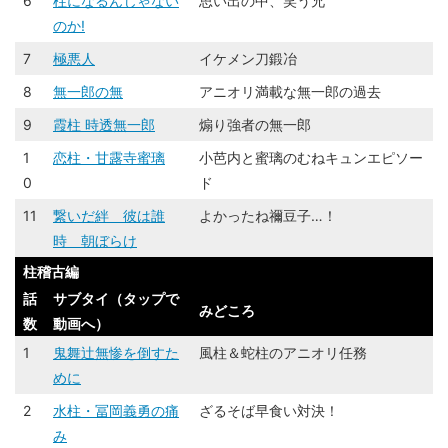
6
柱になるんじゃない
思い出の中、笑う兄
のか!
7
極悪人
イケメン刀鍛冶
8
無一郎の無
アニオリ満載な無一郎の過去
9
霞柱 時透無一郎
煽り強者の無一郎
1
恋柱・甘露寺蜜璃
小芭内と蜜璃のむねキュンエピソー
0
ド
11
繋いだ絆 彼は誰
よかったね禰豆子…！
時 朝ぼらけ
柱稽古編
話
サブタイ（タップで
みどころ
数
動画へ）
1
鬼舞辻󠄀無惨を倒すた
風柱＆蛇柱のアニオリ任務
めに
2
水柱・冨岡義勇の痛
ざるそば早食い対決！
み