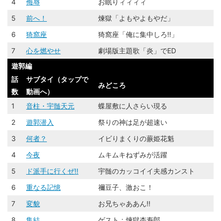
4
侮辱
お眠りィィィィ
5
前へ！
煉󠄁獄「よもやよもやだ」
6
猗窩座
猗窩座「俺に集中しろ!!」
7
心を燃やせ
劇場版主題歌「炎」でED
遊郭編
話
サブタイ（タップで
みどころ
数
動画へ）
1
音柱・宇髄天元
蝶屋敷に人さらい現る
2
遊郭潜入
祭りの神は足が超速い
3
何者？
イビりまくりの蕨姫花魁
4
今夜
ムキムキねずみが活躍
5
ド派手に行くぜ!!
宇髄のカッコイイ夫感カンスト
6
重なる記憶
禰豆子、激おこ！
7
変貌
お兄ちゃああん!!
8
集結
ゲスト：煉󠄁獄杏寿郎