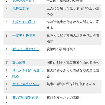
6
鬼を連れた剣士
炭治郎、鬼殺隊の初任務
7
鬼舞辻󠄀無慘
三人に分裂した鬼が炭治郎を追い詰
める
8
幻惑の血の香り
鬼舞辻無惨が行きかう人間を鬼に変
える
9
手毬鬼と矢印鬼
鬼を人に戻す方法の活路を見出す炭
治郎
1
ずっと一緒にいる
炭治郎の苦境は続く...
0
11
鼓の屋敷
同期の剣士・我妻善逸と山の奥地へ
1
猪は牙を剥き 善逸は
猪の頭をかぶった奇妙な姿の男に出
2
眠る
会う
1
命より大事なもの
無事に響凱の頸を討ち取れるのか
3
1
藤の花の家紋の家
猪頭を被った男の素顔
4