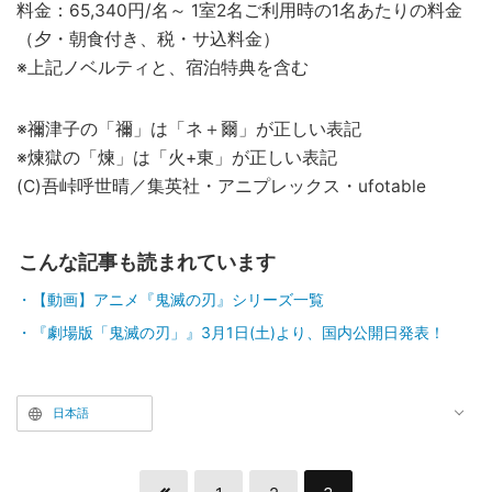
料金：65,340円/名～ 1室2名ご利用時の1名あたりの料金
（夕・朝食付き、税・サ込料金）
※上記ノベルティと、宿泊特典を含む
※禰津子の「禰」は「ネ＋爾」が正しい表記
※煉獄の「煉」は「火+東」が正しい表記
(C)吾峠呼世晴／集英社・アニプレックス・ufotable
こんな記事も読まれています
【動画】アニメ『鬼滅の刃』シリーズ一覧
『劇場版「鬼滅の刃」』3月1日(土)より、国内公開日発表！
日本語