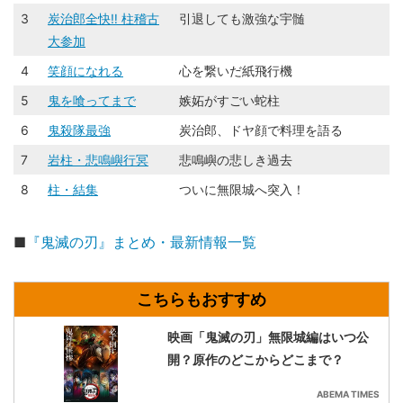
3
炭治郎全快‼ 柱稽古
引退しても激強な宇髄
大参加
4
笑顔になれる
心を繋いだ紙飛行機
5
鬼を喰ってまで
嫉妬がすごい蛇柱
6
鬼殺隊最強
炭治郎、ドヤ顔で料理を語る
7
岩柱・悲鳴嶼行冥
悲鳴嶼の悲しき過去
8
柱・結集
ついに無限城へ突入！
■
『鬼滅の刃』まとめ・最新情報一覧
映画「鬼滅の刃」無限城編はいつ公
開？原作のどこからどこまで？
ABEMA TIMES