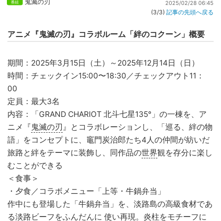
鬼滅の刃
2025/02/28 06:45
(3/3)
記事の先頭へ戻る
アニメ『鬼滅の刃』コラボルーム「絆のコクーン」概要
期間：2025年3月15日（土）～2025年12月14日（日）
時間：チェックイン15:00〜18:30／チェックアウト11：
00
定員：最大3名
内容：「GRAND CHARIOT 北斗七星135°」の一棟を、ア
ニメ『
鬼滅の刃
』とコラボレーションし、「巡る、絆の物
語」をコンセプトに、竈門炭治郎たち4人の仲間が紡いだ
旅路と絆をテーマに装飾し、同作品の
世界
観を存分に楽し
むことができる
＜食事＞
・夕食／コラボメニュー「上等・牛鍋弁当」
作中にも登場した「牛鍋弁当」を、淡路島の高級食材であ
る淡路ビーフをふんだんに 使い再現。炎柱をモチーフに