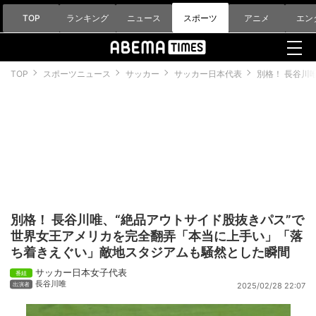
TOP
ランキング
ニュース
スポーツ
アニメ
エン
TOP
スポーツニュース
サッカー
サッカー日本代表
別格！ 長谷川
別格！ 長谷川唯、“絶品アウトサイド股抜きパス”で
世界女王アメリカを完全翻弄「本当に上手い」「落
ち着きえぐい」敵地スタジアムも騒然とした瞬間
サッカー日本女子代表
長谷川唯
2025/02/28 22:07