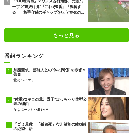
「100点満点」マリノス谷村海那、完璧ム
ーブ→“裏抜け弾”「これぞ9番」「興奮す
る！」相手守備のギャップを狙う”斜めの抜
け出し”
もっと見る
番組ランキング
加護亜依、芸能人との“体の関係”を赤裸々
告白
愛のハイエナ
“体重72キロの北川景子”ぽっちゃり体型公
表の理由
ななにー 地下ABEMA
「ゴミ屋敷」「孤独死」布川敏和の離婚後
の絶望生活