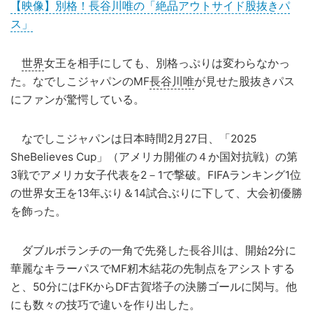
【映像】別格！長谷川唯の「絶品アウトサイド股抜きパ
ス」
世界
女王を相手にしても、別格っぷりは変わらなかっ
た。なでしこジャパンのMF
長谷川唯
が見せた股抜きパス
にファンが驚愕している。
なでしこジャパンは日本時間2月27日、「2025
SheBelieves Cup」（アメリカ開催の４か国対抗戦）の第
3戦でアメリカ女子代表を2－1で撃破。FIFAランキング1位
の世界女王を13年ぶり＆14試合ぶりに下して、大会初優勝
を飾った。
ダブルボランチの一角で先発した長谷川は、開始2分に
華麗なキラーパスでMF籾木結花の先制点をアシストする
と、50分にはFKからDF古賀塔子の決勝ゴールに関与。他
にも数々の技巧で違いを作り出した。