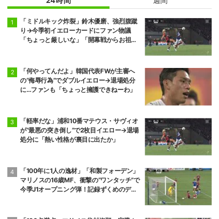
24時間
週間
「ミドルキック炸裂」鈴木優磨、強烈腹蹴
り→今季初イエローカードにファン物議
「ちょっと厳しいな」「開幕戦からお祖母
様に怒られる」
「何やってんだよ」韓国代表FWが主審へ
の“侮辱行為”でダブルイエロー→退場処分
に…ファンも「ちょっと擁護できねーわ」
「軽率だな」浦和10番マテウス・サヴィオ
が“最悪の突き倒し”で2枚目イエロー→退場
処分に「熱い性格が裏目に出たか」
「100年に1人の逸材」「和製フォーデン」
マリノスの16歳MF、衝撃の“ワンタッチ”で
今季J1オープニング弾！記録ずくめのデビ
ュー戦初ゴールに「歴史を作りよった」