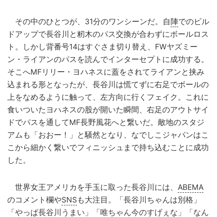
その中のひとつが、31分のワンシーンだ。自
陣
でのビル
ドアップで長谷川と籾木のパス交換が合わずにボールロス
ト。しかし背番号14はすぐさま切り替え、FWヤズミー
ン・ライアンのパスを読んでインターセプトに成功する。
そこへMFリリー・ヨハネスに蓋をされてライアンと挟み
込まれる形となったが、長谷川は慌てずに右足でボールの
上をなめるように触って、左方向に行くフェイク。これに
食いついたヨハネスの股が開いた瞬間、右足のアウトサイ
ドでパスを通してMF長野風花へと繋いだ。敵地のスタジ
アムも「おおー！」と騒然となり、なでしこジャパンはこ
こから細かく繋いでフィニッシュまで持ち込むことに成功
した。
世界女王アメリカを手玉に取った長谷川には、
ABEMA
のコメント欄や
SNS
も大注目。「長谷川ちゃんは別格」
「やっぱ長谷川うまい」「唯ちゃん今のすげぇな」「なん