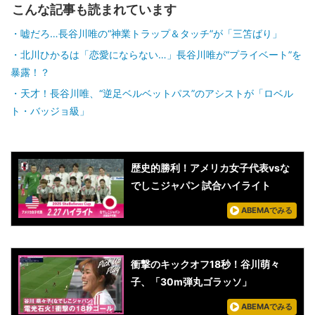
こんな記事も読まれています
嘘だろ…長谷川唯の“神業トラップ＆タッチ”が「三笘ばり」
北川ひかるは「恋愛にならない…」長谷川唯が“プライベート”を
暴露！？
天才！長谷川唯、“逆足ベルベットパス”のアシストが「ロベル
ト・バッジョ級」
歴史的勝利！アメリカ女子代表vsな
でしこジャパン 試合ハイライト
ABEMAでみる
衝撃のキックオフ18秒！谷川萌々
子、「30m弾丸ゴラッソ」
ABEMAでみる