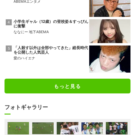
ABEMAエンタメ
小学生ギャル（12歳）の登校姿＆すっぴん
に衝撃
ななにー 地下ABEMA
「人殺す以外は全部やってきた」総長時代
を公開した人気芸人
愛のハイエナ
もっと見る
フォトギャラリー