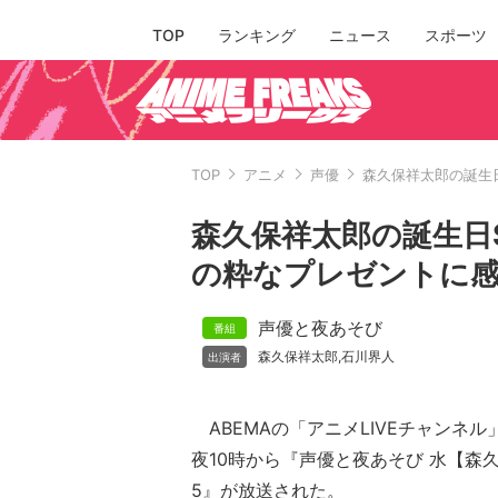
TOP
ランキング
ニュース
スポーツ
TOP
アニメ
声優
森久保祥太郎の誕生
森久保祥太郎の誕生日S
の粋なプレゼントに感
声優と夜あそび
森久保祥太郎
石川界人
,
ABEMAの「アニメLIVEチャンネル
夜10時から『声優と夜あそび 水【森
5』が放送された。