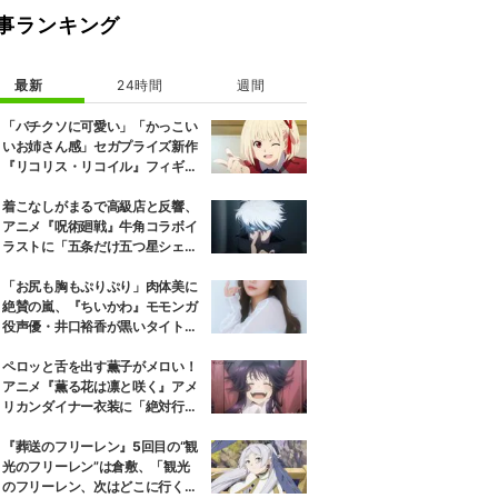
事ランキング
最新
24時間
週間
「バチクソに可愛い」「かっこい
いお姉さん感」セガプライズ新作
『リコリス・リコイル』フィギュ
ア解禁に反響続々
着こなしがまるで高級店と反響、
アニメ『呪術廻戦』牛角コラボイ
ラストに「五条だけ五つ星シェ
フ」
「お尻も胸もぷりぷり」肉体美に
絶賛の嵐、『ちいかわ』モモンガ
役声優・井口裕香が黒いタイトウ
ェアのトレーニング風景公開
ペロッと舌を出す薫子がメロい！
アニメ『薫る花は凛と咲く』アメ
リカンダイナー衣装に「絶対行き
ます」の声
『葬送のフリーレン』5回目の“観
光のフリーレン”は倉敷、「観光
のフリーレン、次はどこに行くの