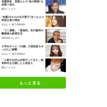
加護亜依、芸能人との“体の関係”を
赤裸々告白
愛のハイエナ
“体重72キロの北川景子”ぽっちゃり
体型公表の理由
ななにー 地下ABEMA
「ゴミ屋敷」「孤独死」布川敏和の
離婚後の絶望生活
ABEMAエンタメ
小学生ギャル（12歳）の登校姿＆す
っぴんに衝撃
ななにー 地下ABEMA
「人殺す以外は全部やってきた」総
長時代を公開した人気芸人
愛のハイエナ
もっと見る