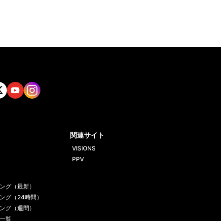
tt
Yout
Insta
ube
gram
関連サイト
VISIONS
PPV
ング（最新）
ング（24時間）
ング（週間）
一覧