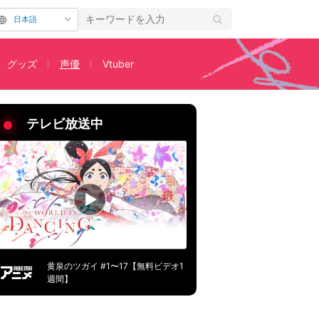
日本語
グッズ
声優
Vtuber
」
テレビ放送中
黄泉のツガイ #1〜17【無料ビデオ1
週間】