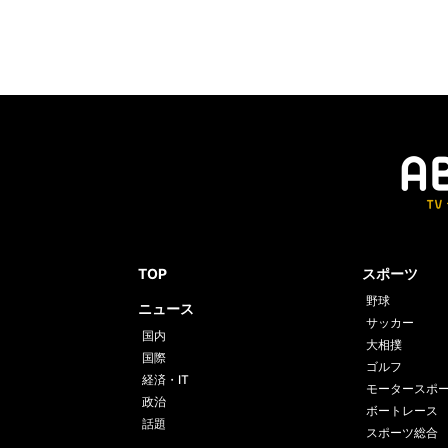
TOP
スポーツ
野球
ニュース
サッカー
国内
大相撲
国際
ゴルフ
経済・IT
モータースポ
政治
ボートレース
話題
スポーツ総合