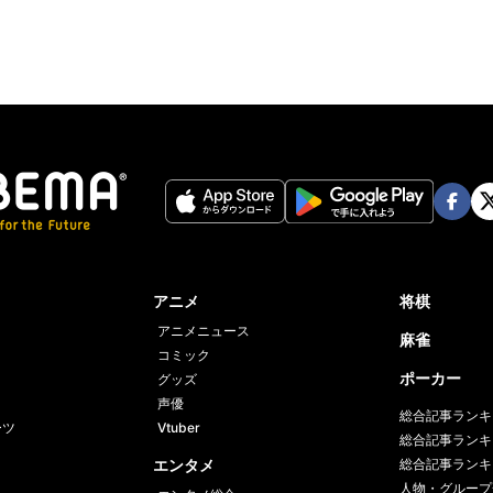
Face
Twi
book
er
アニメ
将棋
アニメニュース
麻雀
コミック
ポーカー
グッズ
声優
総合記事ランキ
ーツ
Vtuber
総合記事ランキ
エンタメ
総合記事ランキ
人物・グループ