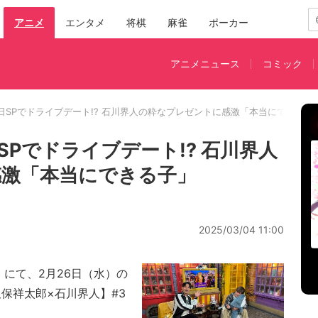
アニメ
エンタメ
将棋
麻雀
ポーカー
アニメニュース
コミック
日SPでドライブデート!? 石川界人の粋なプレゼントに感激「本当にできる子
Pでドライブデート!? 石川界人
激「本当にできる子」
2025/03/04 11:00
」にて、2月26日（水）の
久保祥太郎×石川界人】#3