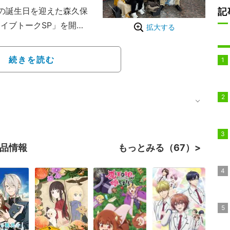
歳の誕生日を迎えた森久保
記
イブトークSP」を開
拡大する
の運転でドライブトークを
人きりのドライブトーク
続きを読む
トークSP」を開催した
元に、ハイエースに乗っ
と番組から森久保へプレ
ゼントボックスを開け、
いたので、寂しいお部屋
作品情報
もっとみる（67）
くさんのお友達をご用意し
石川に、森久保は「で
ずツッコミ。