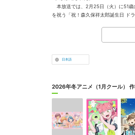
本放送では、2月25日（火）に51
を祝う「祝！森久保祥太郎誕生日 ドラ
催。10月の石川の誕生日には森久保
繰り広げたが、今回は石川の運転で2
を行った。
「祝！森久保祥太郎誕生日 ドライブ
本放送。スタジオの外で待つ森久保の
日本語
た石川が颯爽と登場すると、早速石川
ゼントが。荷台に積まれた大きなプレ
「前回、断捨離をしたとおっしゃって
2026年冬アニメ（1月クール） 
を賑やかそうと、51歳の森久保へた
ました」と大きなぬいぐるみを贈った
か！断捨離の意味わかる！？」と思わ