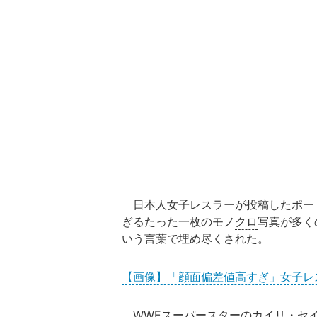
日本人女子レスラーが投稿したポート
ぎるたった一枚のモノ
クロ
写真が多く
いう言葉で埋め尽くされた。
【画像】「顔面偏差値高すぎ」女子レ
WWE
スーパースターのカイリ・セ