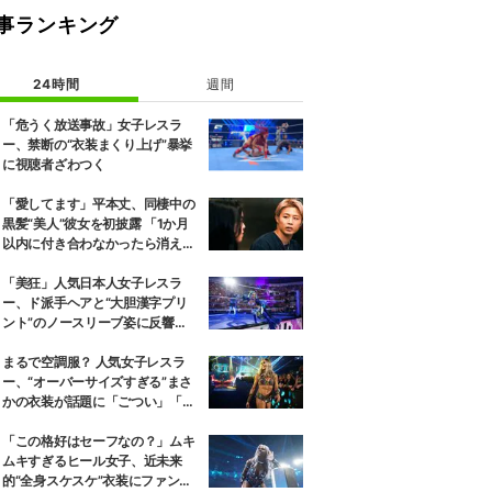
事ランキング
24時間
週間
「危うく放送事故」女子レスラ
ー、禁断の“衣装まくり上げ”暴挙
に視聴者ざわつく
「愛してます」平本丈、同棲中の
黒髪“美人”彼女を初披露 「1か月
以内に付き合わなかったら消え
る」馴れ初めも
「美狂」人気日本人女子レスラ
ー、ド派手ヘアと“大胆漢字プリ
ント”のノースリーブ姿に反響
「えらいカジュアルやな」
まるで空調服？ 人気女子レスラ
ー、“オーバーサイズすぎる”まさ
かの衣装が話題に「ごつい」「肩
幅パッドすご」
「この格好はセーフなの？」ムキ
ムキすぎるヒール女子、近未来
的“全身スケスケ”衣装にファンツ