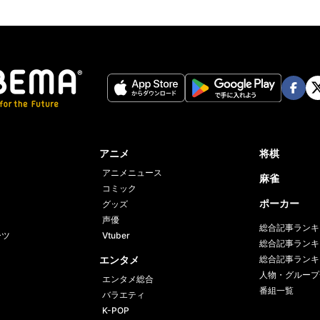
Face
Twi
book
er
アニメ
将棋
アニメニュース
麻雀
コミック
ポーカー
グッズ
声優
総合記事ランキ
ーツ
Vtuber
総合記事ランキ
エンタメ
総合記事ランキ
人物・グループ
エンタメ総合
番組一覧
バラエティ
K-POP