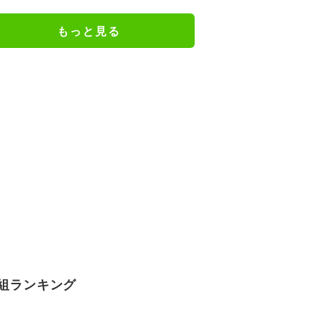
ッコミ「着ているけど着ていない
感…」
もっと見る
組ランキング