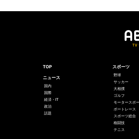
TOP
スポーツ
野球
ニュース
サッカー
国内
大相撲
国際
ゴルフ
経済・IT
モータースポ
政治
ボートレース
話題
スポーツ総合
格闘技
テニス