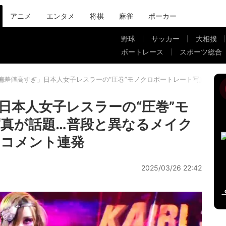
アニメ
エンタメ
将棋
麻雀
ポーカー
野球
サッカー
大相撲
ボートレース
スポーツ総合
偏差値高すぎ」日本人女子レスラーの“圧巻”モノクロポートレート写真が話
日本人女子レスラーの“圧巻”モ
真が話題…普段と異なるメイク
」コメント連発
2025/03/26 22:42