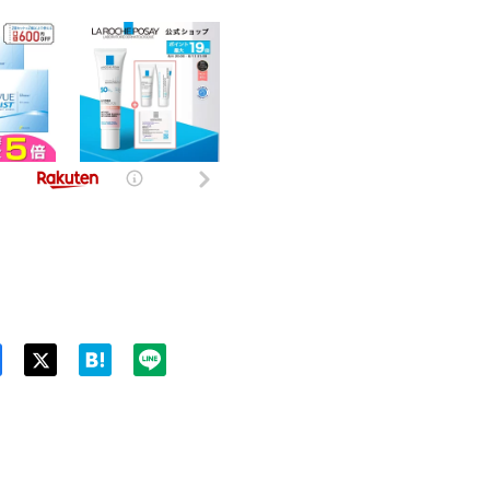
Twit
ter