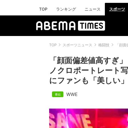
TOP
ランキング
ニュース
スポーツ
TOP
スポーツニュース
格闘技
「顔面
「顔面偏差値高すぎ」
ノクロポートレート写
にファンも「美しい
WWE