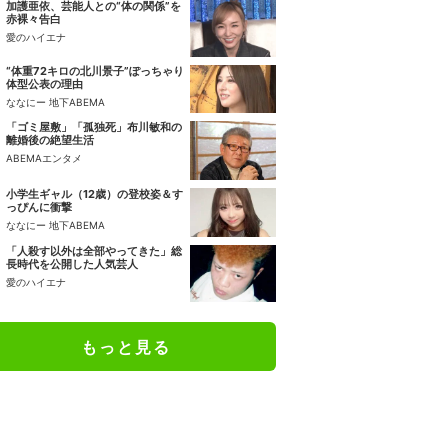
加護亜依、芸能人との“体の関係”を
赤裸々告白
愛のハイエナ
“体重72キロの北川景子”ぽっちゃり
体型公表の理由
ななにー 地下ABEMA
「ゴミ屋敷」「孤独死」布川敏和の
離婚後の絶望生活
ABEMAエンタメ
小学生ギャル（12歳）の登校姿＆す
っぴんに衝撃
ななにー 地下ABEMA
「人殺す以外は全部やってきた」総
長時代を公開した人気芸人
愛のハイエナ
もっと見る