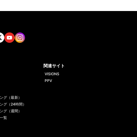
tt
Yout
Insta
ube
gram
関連サイト
VISIONS
PPV
ング（最新）
ング（24時間）
ング（週間）
一覧