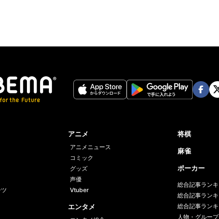
Face
Twi
book
er
アニメ
将棋
アニメニュース
麻雀
コミック
ポーカー
グッズ
声優
総合記事ランキ
ーツ
Vtuber
総合記事ランキ
エンタメ
総合記事ランキ
人物・グループ