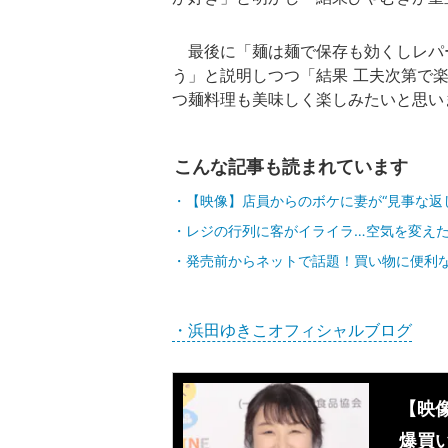
最後に「麺は麺で保存も効くしレパ
う」と説明しつつ「結果 工夫次第で
つ麺料理も美味しく楽しみたいと思い
こんな記事も読まれています
【映像】店員からのボケに妻が“見事な返
レジの行列に客がイライラ…空気を変え
発売前からネットで話題！買い物に便利
・浜田ゆきこオフィシャルブログ
【映
爆買