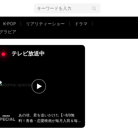
K-POP
リアリティーショー
ドラマ
グラビア
値段がこれまでの2倍ですよ」
テレビ放送中
あの頃、君を追いかけた【~8/9無
料！青春・恋愛映画が毎月入荷＆毎
週無料】