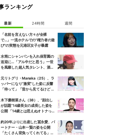
事ランキング
最新
24時間
週間
「名前を言えない方々が全裸
で…」一流ホテルでの"権力者の遊
び"の実態を元港区女子が暴露
水筒にシャンパンを入れ保育園の
送迎に…「アル中だと思う」一世
を風靡した超人気タレント、酒漬
けだった日々を告白
元リトグリ・Manaka（25）、ラ
ッパーになり“激変”した姿に反響
「待って」「昔から見てるけど 最
近ずっと可愛くなってる」
木下優樹菜さん（38）、“顔出し
が話題”14歳長女の成長した姿を
公開 「14歳とは思えぬオトナっぽ
さ」「優樹菜ちゃんにそっくりす
ぎる」など反響
約20年ぶりに出産した冨永愛、パ
ートナー・山本一賢の姿を公開
「たくさん背負ってくれてる」感