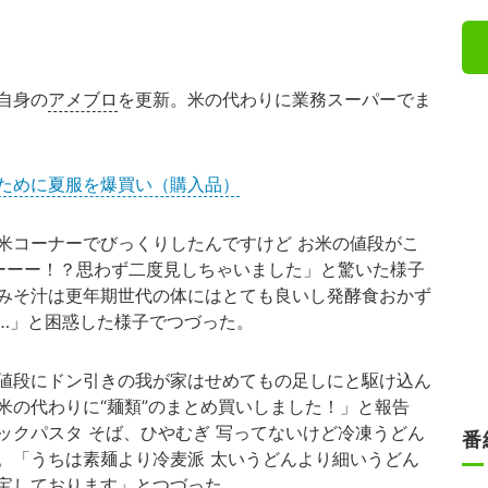
自身の
アメブロ
を更新。米の代わりに業務スーパーでま
ために夏服を爆買い（購入品）
コーナーでびっくりしたんですけど お米の値段がこ
ーーー！？思わず二度見しちゃいました」と驚いた様子
みそ汁は更年期世代の体にはとても良いし発酵食おかず
…」と困惑した様子でつづった。
値段にドン引きの我が家はせめてもの足しにと駆け込ん
米の代わりに“麺類”のまとめ買いしました！」と報告
ックパスタ そば、ひやむぎ 写ってないけど冷凍うどん
番
。「うちは素麺より冷麦派 太いうどんより細いうどん
宝しております」とつづった。