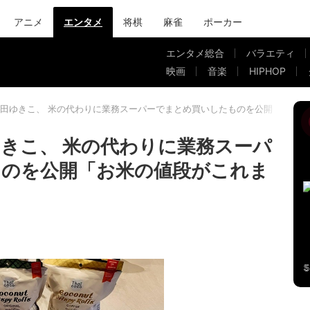
アニメ
エンタメ
将棋
麻雀
ポーカー
エンタメ総合
バラエティ
映画
音楽
HIPHOP
田ゆきこ、 米の代わりに業務スーパーでまとめ買いしたものを公開「お米の
きこ、 米の代わりに業務スーパ
ものを公開「お米の値段がこれま