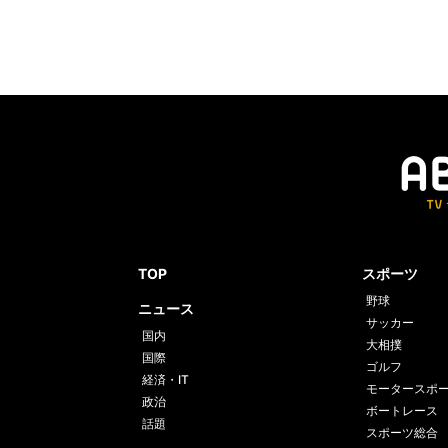
TOP
スポーツ
野球
ニュース
サッカー
国内
大相撲
国際
ゴルフ
経済・IT
モータースポ
政治
ボートレース
話題
スポーツ総合