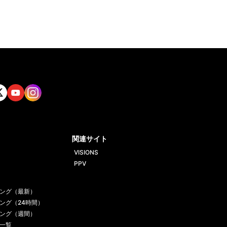
tt
Yout
Insta
ube
gram
関連サイト
VISIONS
PPV
ング（最新）
ング（24時間）
ング（週間）
一覧