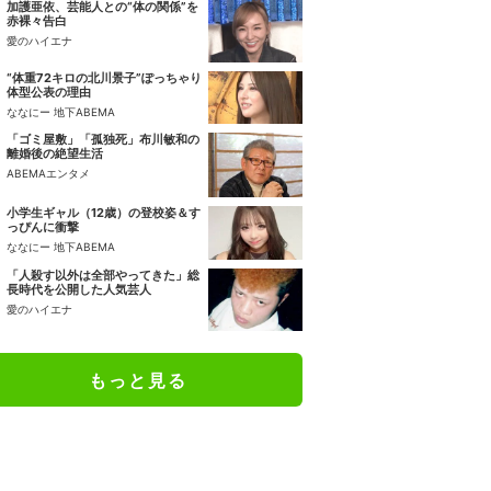
加護亜依、芸能人との“体の関係”を
赤裸々告白
愛のハイエナ
“体重72キロの北川景子”ぽっちゃり
体型公表の理由
ななにー 地下ABEMA
「ゴミ屋敷」「孤独死」布川敏和の
離婚後の絶望生活
ABEMAエンタメ
小学生ギャル（12歳）の登校姿＆す
っぴんに衝撃
ななにー 地下ABEMA
「人殺す以外は全部やってきた」総
長時代を公開した人気芸人
愛のハイエナ
もっと見る