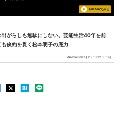
ABEMAでみる
の出がらしも無駄にしない。芸能生活40年を前
ても倹約を貫く松本明子の底力
Ameba News [アメーバニュース]
Twit
ter