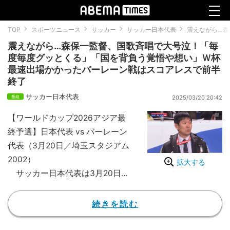
TOP
スポーツニュース
サッカー
サッカー日本代表
震えながら…森
震えながら…森保一監督、国歌斉唱で大号泣！「毎
度毎度グッとくる」「国を背負う覚悟や想い」Ｗ杯
最速出場かかったバーレーン戦はスコアレスで前半
終了
サッカー日本代表
2025/03/20 20:42
【ワールドカップ2026アジア最
終予選】日本代表 vs バーレーン
代表（3月20日／埼玉スタジアム
2002）
拡大する
サッカー日本代表は3月20日、
FIFAワールドカップ2026アジア
最終予選（3次予選）第7節でバ
続きを読む
ーレーン代表と対戦。試合は19時
35分にキックオフされた。