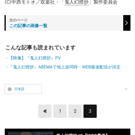
(C)中西モトオ／双葉社・「
鬼人幻燈抄
」製作委員会
この記事の画像一覧
こんな記事も読まれています
【映像】『鬼人幻燈抄』PV
『鬼人幻燈抄』ABEMAで地上波同時・WEB最速配信が決定
日本語
1
2
3