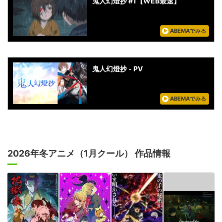
鬼人幻燈抄 #1【WEB最速】
ABEMAでみる
鬼人幻燈抄 - PV
ABEMAでみる
2026年冬アニメ（1月クール） 作品情報