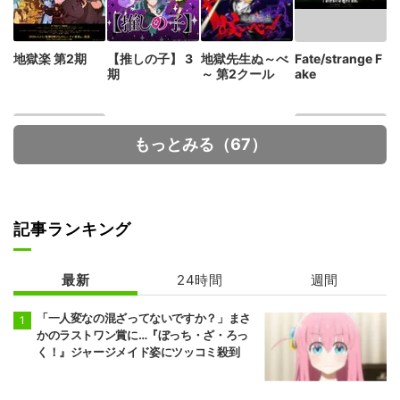
地獄楽 第2期
【推しの子】 3
地獄先生ぬ～べ
Fate/strange F
期
～ 第2クール
ake
もっとみる（67）
記事ランキング
ハイスクール！
真夜中ハートチ
奇面組
ューン
最新
24時間
週間
「一人変なの混ざってないですか？」まさ
かのラストワン賞に…『ぼっち・ざ・ろっ
く！』ジャージメイド姿にツッコミ殺到