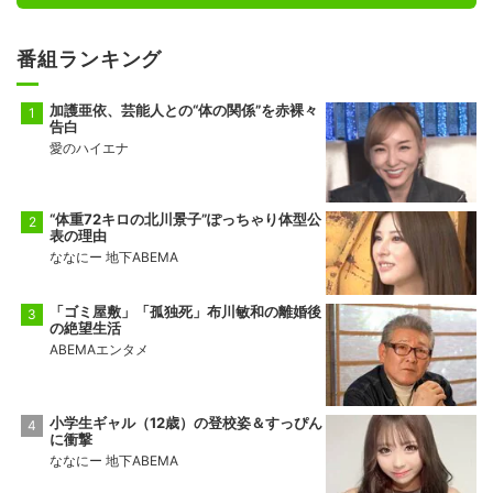
番組ランキング
加護亜依、芸能人との“体の関係”を赤裸々
告白
愛のハイエナ
“体重72キロの北川景子”ぽっちゃり体型公
表の理由
ななにー 地下ABEMA
「ゴミ屋敷」「孤独死」布川敏和の離婚後
の絶望生活
ABEMAエンタメ
小学生ギャル（12歳）の登校姿＆すっぴん
に衝撃
ななにー 地下ABEMA