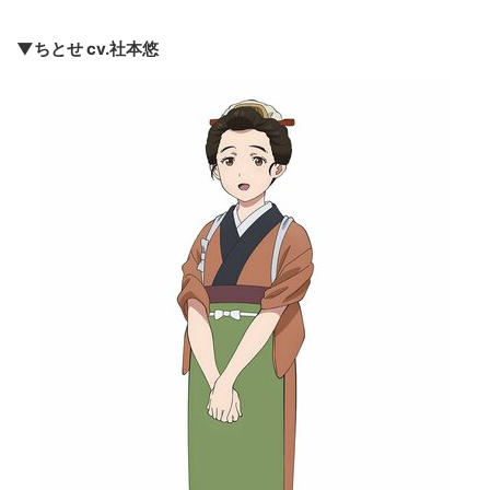
▼ちとせ cv.社本悠