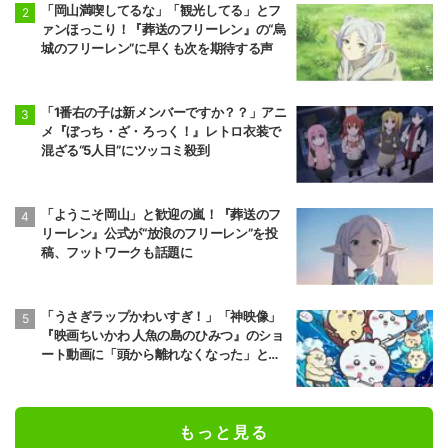
「岡山満喫してるな」「観光してる」とフ
ァンほっこり！『葬送のフリーレン』の“烏
城のフリーレン”に早くも次を期待する声
「1番右の子は新メンバーですか？？」アニ
メ『ぼっち・ざ・ろっく！』レトロ衣装で
混ざる“5人目”にツッコミ殺到
「ようこそ岡山」と歓迎の嵐！『葬送のフ
リーレン』公式が“放浪のフリーレン”を投
稿、フットワークも話題に
「うさぎラップかわいすぎ！」「神映像」
『映画ちいかわ 人魚の島のひみつ』のショ
ート動画に「頭から離れなくなった」と大
反響
もっと見る