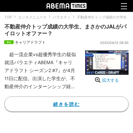
TOP
エンタメニュース
バラエティ
不動産仲介トップ成績の大学生、ま
不動産仲介トップ成績の大学生、まさかのJALがパ
イロットオファー？
キャリアドラフト
2025/04/12 09:30
超一流企業vs超優秀学生の疑似
就活バラエティABEMA『キャリ
アドラフト シーズン2 #7』が4月
11日に配信。出演した学生が、不
拡大する
動産仲介のインターンシップ経験
を通じて培った「相手の希望を叶
える力」を中心にプレゼンテーシ
続きを読む
ョンを行った。
同番組は、事前面接を勝ち抜い
た学生が、服装・プレゼン形式は