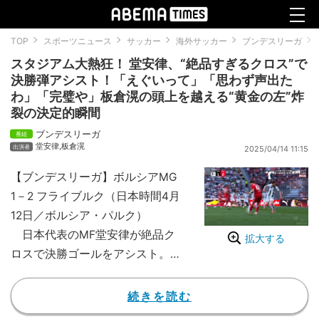
TOP
スポーツニュース
サッカー
海外サッカー
ブンデスリーガ
スタジアム大熱狂！ 堂安律、“絶品すぎるクロス”で
決勝弾アシスト！「えぐいって」「思わず声出た
わ」「完璧や」板倉滉の頭上を越える“黄金の左”炸
裂の決定的瞬間
ブンデスリーガ
堂安律
,
板倉滉
2025/04/14 11:15
【ブンデスリーガ】ボルシアMG
1－2 フライブルク（日本時間4月
12日／ボルシア・パルク）
日本代表のMF堂安律が絶品ク
拡大する
ロスで決勝ゴールをアシスト。フ
ライブルクを勝利に導いた。
日本時間4月12日、フライブル
続きを読む
クはブンデスリーガ29節でヨー