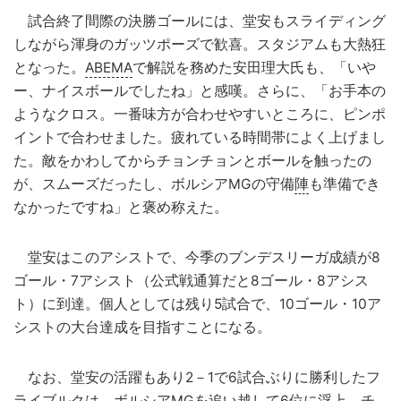
試合終了間際の決勝ゴールには、堂安もスライディング
しながら渾身のガッツポーズで歓喜。スタジアムも大熱狂
となった。
ABEMA
で解説を務めた安田理大氏も、「いや
ー、ナイスボールでしたね」と感嘆。さらに、「お手本の
ようなクロス。一番味方が合わせやすいところに、ピンポ
イントで合わせました。疲れている時間帯によく上げまし
た。敵をかわしてからチョンチョンとボールを触ったの
が、スムーズだったし、ボルシアMGの守備
陣
も準備でき
なかったですね」と褒め称えた。
堂安はこのアシストで、今季のブンデスリーガ成績が8
ゴール・7アシスト（公式戦通算だと8ゴール・8アシス
ト）に到達。個人としては残り5試合で、10ゴール・10ア
シストの大台達成を目指すことになる。
なお、堂安の活躍もあり2－1で6試合ぶりに勝利したフ
ライブルクは、ボルシアMGを追い越して6位に浮上。
チ