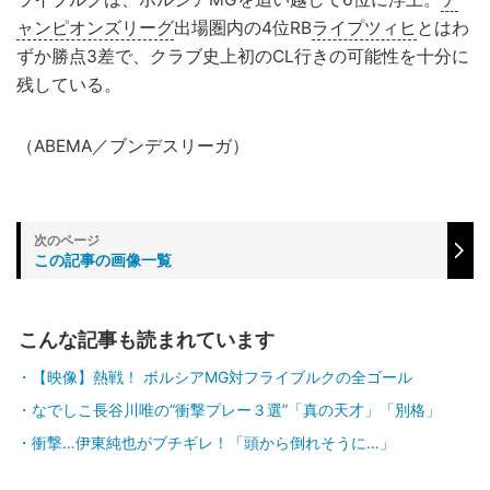
ャンピオンズリーグ
出場圏内の4位RB
ライプツィヒ
とはわ
ずか勝点3差で、クラブ史上初のCL行きの可能性を十分に
残している。
（ABEMA／ブンデスリーガ）
この記事の画像一覧
こんな記事も読まれています
【映像】熱戦！ ボルシアMG対フライブルクの全ゴール
なでしこ長谷川唯の“衝撃プレー３選”「真の天才」「別格」
衝撃…伊東純也がブチギレ！「頭から倒れそうに…」