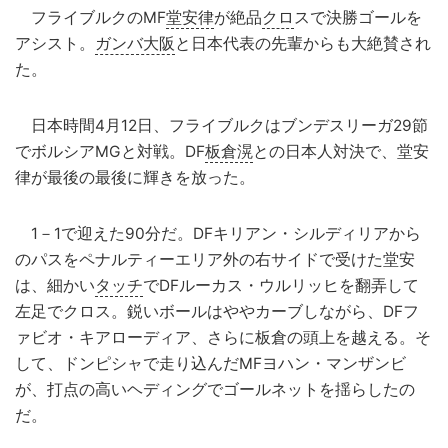
フライブルクのMF
堂安律
が絶品
クロ
スで決勝ゴールを
アシスト。
ガンバ大阪
と日本代表の先輩からも大絶賛され
た。
日本時間4月12日、フライブルクはブンデスリーガ29節
でボルシアMGと対戦。DF
板倉滉
との日本人対決で、堂安
律が最後の最後に輝きを放った。
1－1で迎えた90分だ。DFキリアン・シルディリアから
のパスをペナルティーエリア外の右サイドで受けた堂安
は、細かい
タッチ
でDFルーカス・ウルリッヒを翻弄して
左足でクロス。鋭いボールはややカーブしながら、DFフ
ァビオ・キアローディア、さらに板倉の頭上を越える。そ
して、ドンピシャで走り込んだMFヨハン・マンザンビ
が、打点の高いヘディングでゴールネットを揺らしたの
だ。