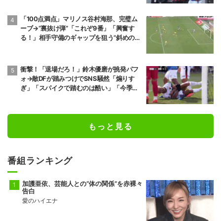
「100点満点」マリノス谷村海那、完璧ム
ーブ→“裏抜け弾”「これぞ9番」「興奮す
る！」相手守備のギャップを狙う”斜めの抜
け出し”
衝撃！「退場だろ！」鈴木優磨が挑発パフ
ォ→敵DFが踏みつけでSNS騒然「煽りす
ぎ」「スパイクで踏むのは酷い」「今季で
一番醜いスロー映像」「喧嘩両成敗」
もっと見る
番組ランキング
加護亜依、芸能人との“体の関係”を赤裸々
告白
愛のハイエナ