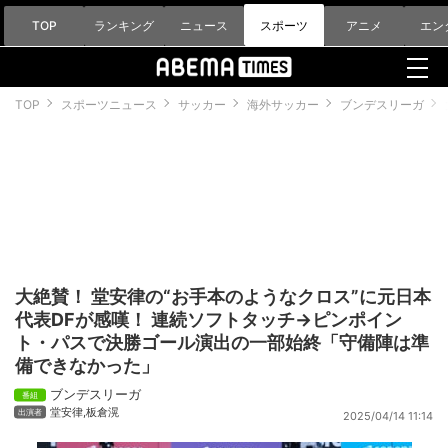
TOP
ランキング
ニュース
スポーツ
アニメ
エン
TOP
スポーツニュース
サッカー
海外サッカー
ブンデスリーガ
大絶賛！ 堂安律の“お手本のようなクロス”に元日本
代表DFが感嘆！ 連続ソフトタッチ→ピンポイン
ト・パスで決勝ゴール演出の一部始終「守備陣は準
備できなかった」
ブンデスリーガ
堂安律
,
板倉滉
2025/04/14 11:14