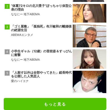
“体重72キロの北川景子”ぽっちゃり体型公
表の理由
ななにー 地下ABEMA
「ゴミ屋敷」「孤独死」布川敏和の離婚後
の絶望生活
ABEMAエンタメ
小学生ギャル（12歳）の登校姿＆すっぴん
に衝撃
ななにー 地下ABEMA
「人殺す以外は全部やってきた」総長時代
を公開した人気芸人
愛のハイエナ
もっと見る