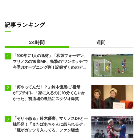
記事ランキング
24時間
週間
「100年に1人の逸材」「和製フォーデン」
マリノスの16歳MF、衝撃の“ワンタッチ”で
今季J1オープニング弾！記録ずくめのデビ
ュー戦初ゴールに「歴史を作りよった」
「何やってんだ！？」鈴木優磨に“祖母
が”ブチギレ 「家に入るのに10分くらいか
かった」初退場の裏話にスタジオ爆笑
「そりゃ怒る」鈴木優磨、マリノスDFと一
触即発！「またばあちゃんに怒られるぞ」
「腕がガッツリ入ってる」ファン騒然