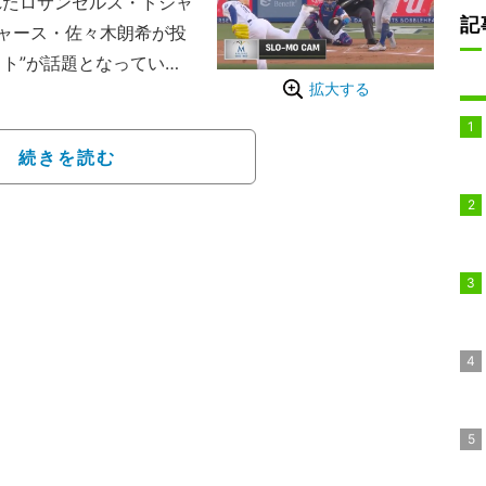
われたロサンゼルス・ドジャ
記
ャース・佐々木朗希が投
ト”が話題となってい
拡大する
スの攻撃。ドジャース先
ル・ブッシュに先制弾を
続きを読む
きずられることなく、続く
ては2球ボールを先行させ
せてカウント2-2に。
のところの縦軸で、ふわ
み込む伝家の宝刀・スプ
ンであったものの、その
振となった。
ット上では「悪魔的
クリしてるw」「魚雷バ
たくないな」といった