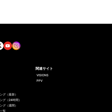
tt
Yout
Insta
ube
gram
関連サイト
VISIONS
PPV
ング（最新）
ング（24時間）
ング（週間）
一覧