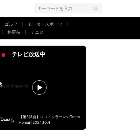
ゴルフ
モータースポーツ
格闘技
テニス
界最高レベルの“魔球”にファン騒然「かすりもしない」
テレビ放送中
【第3試合】ロコ・ソラーレvsTeam
Homan|2024.10.4