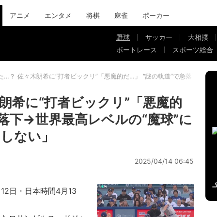
アニメ
エンタメ
将棋
麻雀
ポーカー
野球
サッカー
大相撲
ボートレース
スポーツ総合
た…？ 佐々木朗希に“打者ビックリ”「悪魔的だ…」 “謎の軌道”で急落下→世
朗希に“打者ビックリ”「悪魔的
急落下→世界最高レベルの“魔球”に
もしない」
2025/04/14 06:45
12日・日本時間4月13