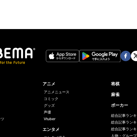
Face
Twi
book
er
アニメ
将棋
アニメニュース
麻雀
コミック
ポーカー
グッズ
声優
総合記事ランキ
ーツ
Vtuber
総合記事ランキ
エンタメ
総合記事ランキ
人物・グループ