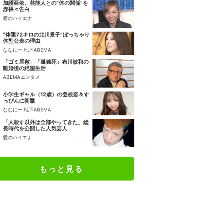
加護亜依、芸能人との“体の関係”を
赤裸々告白
愛のハイエナ
“体重72キロの北川景子”ぽっちゃり
体型公表の理由
ななにー 地下ABEMA
「ゴミ屋敷」「孤独死」布川敏和の
離婚後の絶望生活
ABEMAエンタメ
小学生ギャル（12歳）の登校姿＆す
っぴんに衝撃
ななにー 地下ABEMA
「人殺す以外は全部やってきた」総
長時代を公開した人気芸人
愛のハイエナ
もっと見る