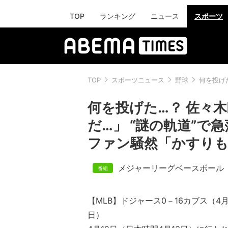
TOP
ランキング
ニュース
スポーツ
TOP
スポーツニュース
野球
何を投げ
何を投げた…？ 佐々木
だ…」 “謎の軌道”で
ファン騒然「かすり
メジャーリーグベースボール
【MLB】ドジャース0－16カブス（4月
日）