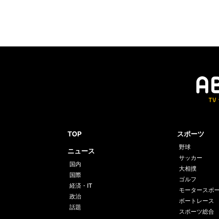
TOP
スポーツ
野球
ニュース
サッカー
国内
大相撲
国際
ゴルフ
経済・IT
モータースポ
政治
ボートレース
話題
スポーツ総合