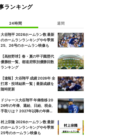
事ランキング
24時間
週間
大谷翔平 2026ホームラン数 最新
のホームランランキングや今季第
25、26号のホームラン映像も
【高校野球】春・夏の甲子園歴代
優勝校一覧、都道府県別優勝回数
ランキング
【速報】大谷翔平 成績 2026年 全
打席・投球結果一覧｜最新成績を
随時更新
ドジャース大谷翔平 年俸推移 20
26年の年俸、週給、日給、税金、
手取りは？ 2027年以降の年俸推
移予想も
村上宗隆 2026ホームラン数 最新
のホームランランキングや今季第
25号のホームラン映像も