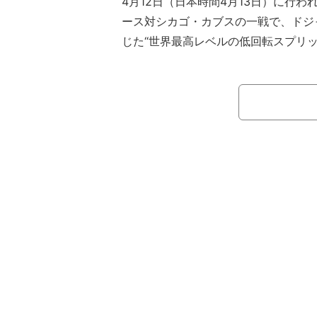
4月12日（日本時間4月13日）に行
ース対シカゴ・カブスの一戦で、ドジ
じた“世界最高レベルの低回転スプリッ
る。
0-0で迎えたこの試合の2回表・カブ
発・佐々木はこの回先頭の4番マイケ
浴びて0-1となったものの、そこで引
5番のダンスビー・スワンソンに対し
た後で、強気の速球攻めファウルを打た
そして、注目の6球目は内角いっぱい
りと入ってボールゾーンへと急速に沈
リット。これを打ちにいったスワンソ
独特な軌道についていけず、空振り三
こうした佐々木の奪三振シーンに、ネ
だ…」「かすりもしない」「打者ビッ
ットでも無理ｗ」「打者は追い込まれ