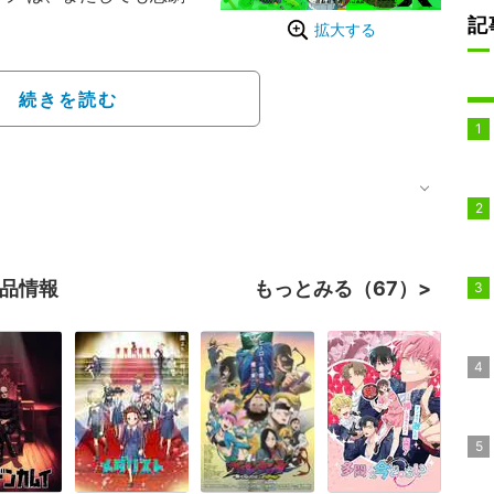
記
拡大する
時間軸が宇宙世紀0079
：新祐樹）を中心に「機動
続きを読む
された。「ジークアク
利する結末に変わってお
たキャラが生存している
作品情報
もっとみる（67）