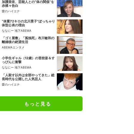
加護亜依、芸能人との“体の関係”を
赤裸々告白
愛のハイエナ
“体重72キロの北川景子”ぽっちゃり
体型公表の理由
ななにー 地下ABEMA
「ゴミ屋敷」「孤独死」布川敏和の
離婚後の絶望生活
ABEMAエンタメ
小学生ギャル（12歳）の登校姿＆す
っぴんに衝撃
ななにー 地下ABEMA
「人殺す以外は全部やってきた」総
長時代を公開した人気芸人
愛のハイエナ
もっと見る