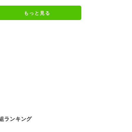
ジメイド姿にツッコミ殺到
もっと見る
組ランキング