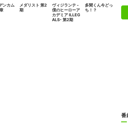
デンカム
メダリスト 第2
ヴィジランテ -
多聞くん今どっ
終章
期
僕のヒーローア
ち！？
カデミア ILLEG
ALS- 第2期
番