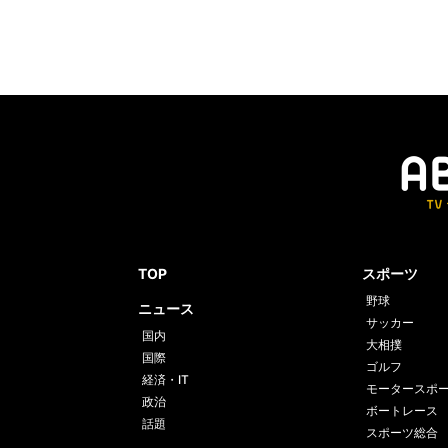
TOP
スポーツ
野球
ニュース
サッカー
国内
大相撲
国際
ゴルフ
経済・IT
モータースポ
政治
ボートレース
話題
スポーツ総合