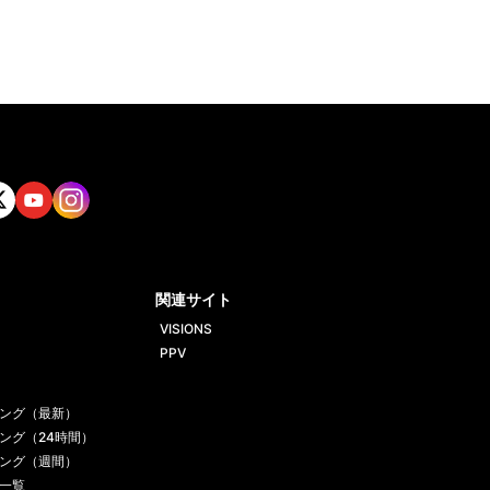
tt
Yout
Insta
ube
gram
関連サイト
VISIONS
PPV
ング（最新）
ング（24時間）
ング（週間）
一覧