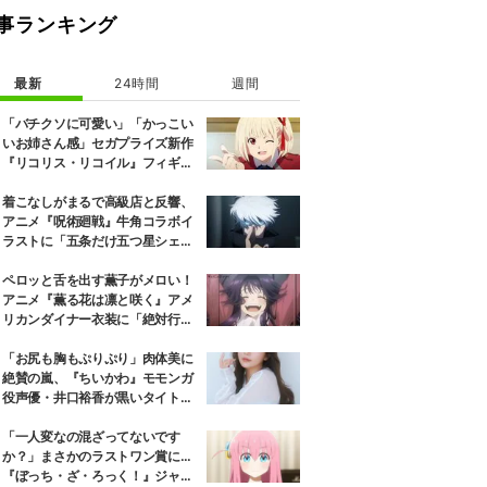
事ランキング
最新
24時間
週間
「バチクソに可愛い」「かっこい
いお姉さん感」セガプライズ新作
『リコリス・リコイル』フィギュ
ア解禁に反響続々
着こなしがまるで高級店と反響、
アニメ『呪術廻戦』牛角コラボイ
ラストに「五条だけ五つ星シェ
フ」
ペロッと舌を出す薫子がメロい！
アニメ『薫る花は凛と咲く』アメ
リカンダイナー衣装に「絶対行き
ます」の声
「お尻も胸もぷりぷり」肉体美に
絶賛の嵐、『ちいかわ』モモンガ
役声優・井口裕香が黒いタイトウ
ェアのトレーニング風景公開
「一人変なの混ざってないです
か？」まさかのラストワン賞に…
『ぼっち・ざ・ろっく！』ジャー