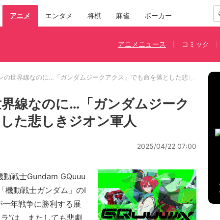
アニメ
エンタメ
将棋
麻雀
ポーカー
アニメニュース
コミック
ンの世界線なのに…「ガンダムジークアクス」でも命を落とした悲しきジオ
界線なのに…「ガンダムジーク
とした悲しきジオン軍人
2025/04/22 07:00
士Gundam GQuuu
、「機動戦士ガンダム」のI
が一年戦争に勝利する展
ラ”は、またしても悲劇