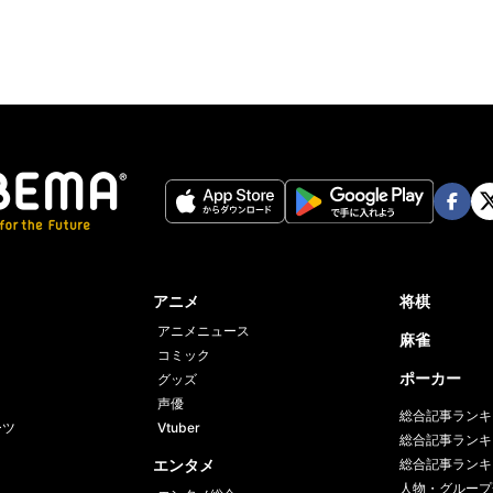
Face
Twi
book
er
アニメ
将棋
アニメニュース
麻雀
コミック
ポーカー
グッズ
声優
総合記事ランキ
ーツ
Vtuber
総合記事ランキ
エンタメ
総合記事ランキ
人物・グループ