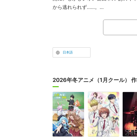
から逃れられず……。
第2話「白いガンダム」では、物語の
年まで遡りシャア・アズナブル（CV
戦士ガンダム」のIFストーリーが展開
ス」ではジオン公国軍が一年戦争に勝
り、「機動戦士ガンダム」では戦死し
日本語
ような描写もあった。
2026年冬アニメ（1月クール） 