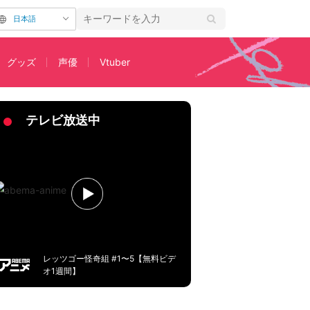
日本語
グッズ
声優
Vtuber
ン軍人
テレビ放送中
レッツゴー怪奇組 #1〜5【無料ビデ
オ1週間】