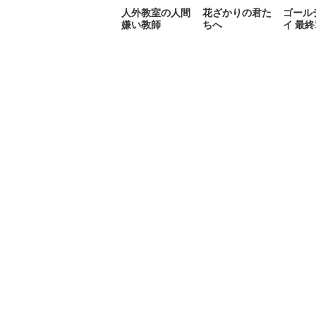
人外教室の人間
花ざかりの君た
ゴール
嫌い教師
ちへ
イ 最