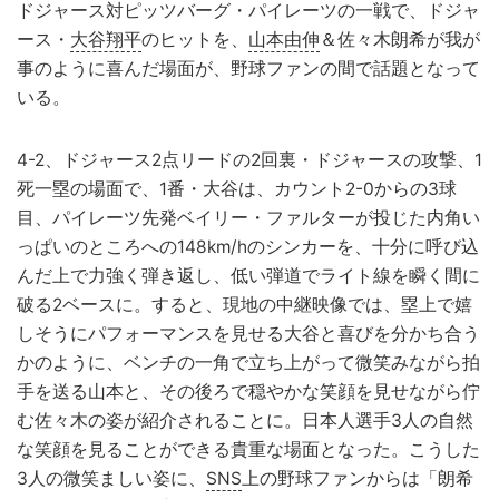
ドジャース対ピッツバーグ・パイレーツの一戦で、ドジャ
ース・
大谷翔平
のヒットを、
山本由伸
＆佐々木朗希が我が
事のように喜んだ場面が、野球ファンの間で話題となって
いる。
4-2、ドジャース2点リードの2回裏・ドジャースの攻撃、1
死一塁の場面で、1番・大谷は、カウント2-0からの3球
目、パイレーツ先発ベイリー・ファルターが投じた内角い
っぱいのところへの148km/hのシンカーを、十分に呼び込
んだ上で力強く弾き返し、低い弾道でライト線を瞬く間に
破る2ベースに。すると、現地の中継映像では、塁上で嬉
しそうにパフォーマンスを見せる大谷と喜びを分かち合う
かのように、ベンチの一角で立ち上がって微笑みながら拍
手を送る山本と、その後ろで穏やかな笑顔を見せながら佇
む佐々木の姿が紹介されることに。日本人選手3人の自然
な笑顔を見ることができる貴重な場面となった。こうした
3人の微笑ましい姿に、
SNS
上の野球ファンからは「朗希