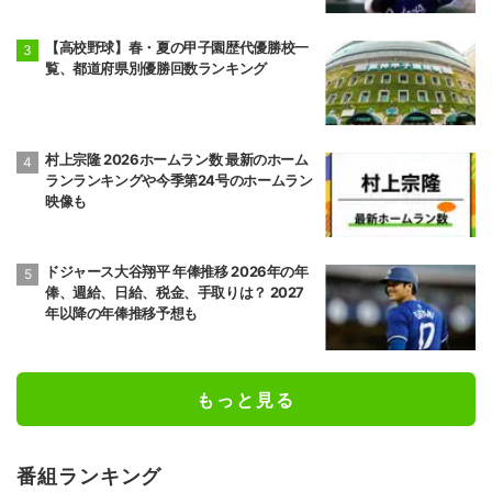
【高校野球】春・夏の甲子園歴代優勝校一
覧、都道府県別優勝回数ランキング
村上宗隆 2026ホームラン数 最新のホーム
ランランキングや今季第24号のホームラン
映像も
ドジャース大谷翔平 年俸推移 2026年の年
俸、週給、日給、税金、手取りは？ 2027
年以降の年俸推移予想も
もっと見る
番組ランキング