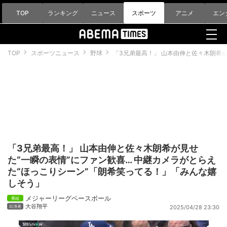
TOP
ランキング
ニュース
スポーツ
アニメ
エン
TOP
スポーツニュース
野球
「3兄弟最高！」 山本由伸と佐々木朗希
「3兄弟最高！」 山本由伸と佐々木朗希が見せ
た“一瞬の表情”にファン歓喜… 中継カメラがとらえ
た“ほっこりシーン”「朗希笑ってる！」「みんな嬉
しそう」
メジャーリーグベースボール
大谷翔平
2025/04/28 23:30