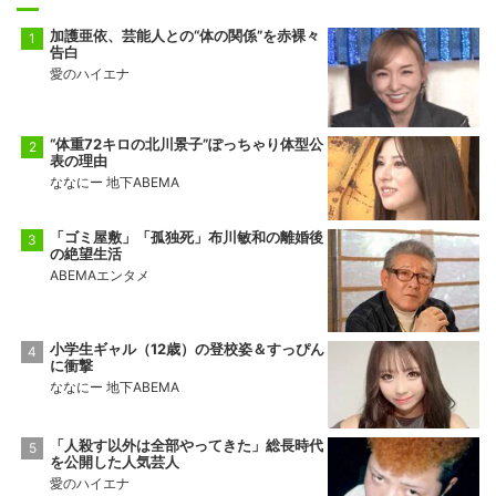
加護亜依、芸能人との“体の関係”を赤裸々
告白
愛のハイエナ
“体重72キロの北川景子”ぽっちゃり体型公
表の理由
ななにー 地下ABEMA
「ゴミ屋敷」「孤独死」布川敏和の離婚後
の絶望生活
ABEMAエンタメ
小学生ギャル（12歳）の登校姿＆すっぴん
に衝撃
ななにー 地下ABEMA
「人殺す以外は全部やってきた」総長時代
を公開した人気芸人
愛のハイエナ