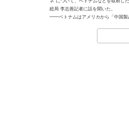
ネ”について、ベトナムなどを取材した
総局 李志善記者に話を聞いた。
━━ベトナムはアメリカから「中国製
れているが、ベトナムには多くの中国
か？
「その通りだ。ベトナム北部の工業地
中華街ができていた。スーパーを見て
看板も中国語で書かれており、ベトナ
る。そんなベトナムとカンボジアはア
回輸出を名指しされ、非常に高い関税