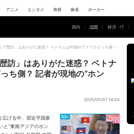
アニメ
エンタメ
将棋
麻雀
ポーカー
国内
国際
経済・IT
ジア歴訪」はありがた迷惑？ ベトナムは中国orアメリカどっち側？ 記者が現
歴訪」はありがた迷惑？ ベトナ
っち側？ 記者が現地の“ホン
2025/05/01 14:50
り広げる中、習近平国家
いと“東南アジアのホン