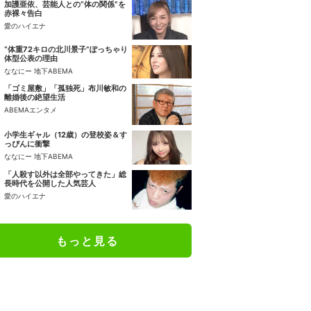
加護亜依、芸能人との“体の関係”を
赤裸々告白
愛のハイエナ
“体重72キロの北川景子”ぽっちゃり
体型公表の理由
ななにー 地下ABEMA
「ゴミ屋敷」「孤独死」布川敏和の
離婚後の絶望生活
ABEMAエンタメ
小学生ギャル（12歳）の登校姿＆す
っぴんに衝撃
ななにー 地下ABEMA
「人殺す以外は全部やってきた」総
長時代を公開した人気芸人
愛のハイエナ
もっと見る