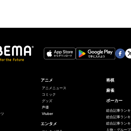
Face
Twi
book
er
アニメ
将棋
アニメニュース
麻雀
コミック
ポーカー
グッズ
声優
総合記事ランキ
ーツ
Vtuber
総合記事ランキ
エンタメ
総合記事ランキ
人物・グループ