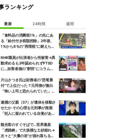
事ランキング
最新
24時間
週間
「食料品の消費税1％」の先にあ
る「給付付き税額控除」2年後、
1％から8％の“再増税”に耐えられ
るのか 自民議員「増税分を上回る
形で中低所得層をカバーする」
NHK職員が出演者から性被害→異
動求めるも3年認められずPTSD
に…加害者側の“釈明”にコラムニ
スト「納得がいかない」一方で組
織体制の問題点も指摘
片山さつき氏は財務省の“恐竜番
付”で上位だった？元同僚が激白
「怖い上司と恐れられていた」
「関脇からおかみさんに」
逮捕の父親（37）が遺体を移動さ
せたか その心理を元刑事が推測
「犯人に疑われている自覚があっ
た」 京都男児遺棄事件
観光客のすぐそばで…世界遺産
「虎跳峡」で大規模な土砂崩れ→
次々と“大量の岩”が崩れ落ちる瞬