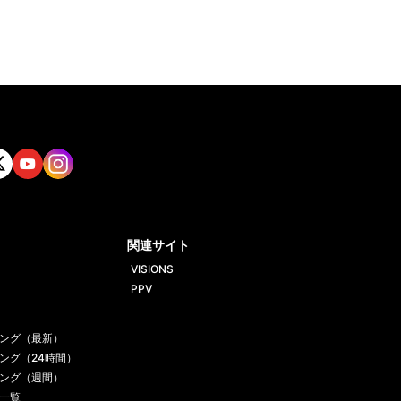
tt
Yout
Insta
ube
gram
関連サイト
VISIONS
PPV
ング（最新）
ング（24時間）
ング（週間）
一覧