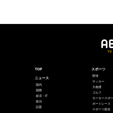
TOP
スポーツ
野球
ニュース
サッカー
国内
大相撲
国際
ゴルフ
経済・IT
モータースポ
政治
ボートレース
話題
スポーツ総合