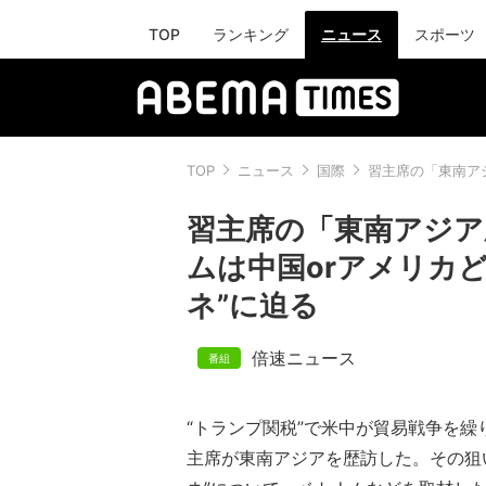
TOP
ランキング
ニュース
スポーツ
TOP
ニュース
国際
習主席の「東南ア
習主席の「東南アジア
ムは中国orアメリカど
ネ”に迫る
倍速ニュース
“トランプ関税”で米中が貿易戦争を繰
主席が東南アジアを歴訪した。その狙