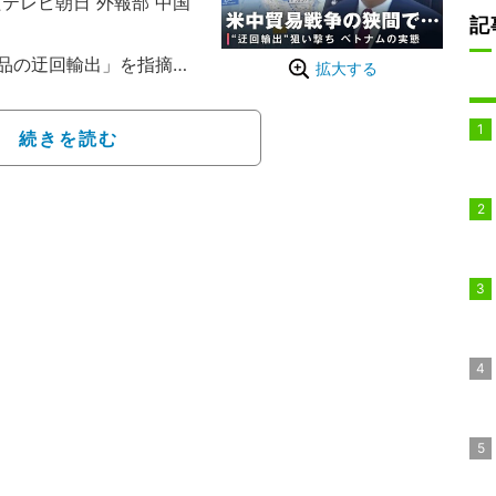
テレビ朝日 外報部 中国
記
品の迂回輸出」を指摘さ
拡大する
企業が進出しているの
続きを読む
帯を歩いてみると新たな
もほとんどは中国製品。
ムの人も中国語を話せ
メリカから中国製品の迂
をかけられている」