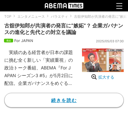
TOP
エンタメニュース
バラエティ
古舘伊知郎が共演者の発言に“嫉妬
古舘伊知郎が共演者の発言に“嫉妬”？ 企業ガバナン
スの進化と先代との対立を議論
For JAPAN
2025/05/03 07:30
実績のある経営者が日本の課題
に挑む全く新しい「実績重視」の
政治トーク番組、ABEMA『For J
APAN シーズン3 #5』が5月2日に
拡大する
配信。企業ガバナンスをめぐる議
論の中で番組MCの古舘伊知郎が
共演者の発言に“嫉妬”した。
続きを読む
株式会社三光堂 代表取締役社
長CEO大野正和氏は「今から20
年くらい前、創業者と私の意見が