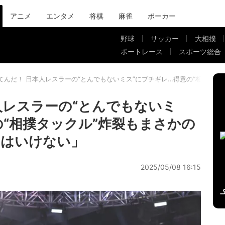
アニメ
エンタメ
将棋
麻雀
ポーカー
野球
サッカー
大相撲
ボートレース
スポーツ総合
てんだ！ 日本人レスラーの“とんでもないミス”にブチギレ…得意の“相撲タ
人レスラーの“とんでもないミ
の“相撲タックル”炸裂もまさかの
てはいけない」
2025/05/08 16:15