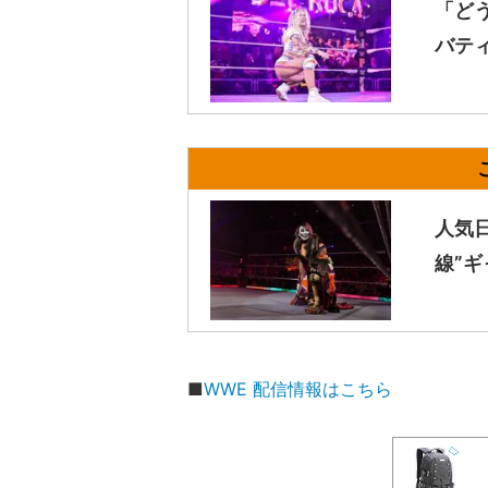
「ど
バテ
人気
線”
■
WWE 配信情報はこちら