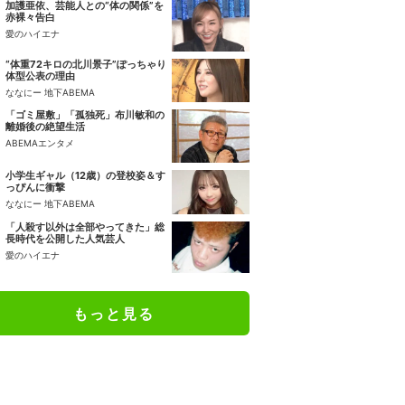
加護亜依、芸能人との“体の関係”を
赤裸々告白
愛のハイエナ
“体重72キロの北川景子”ぽっちゃり
体型公表の理由
ななにー 地下ABEMA
「ゴミ屋敷」「孤独死」布川敏和の
離婚後の絶望生活
ABEMAエンタメ
小学生ギャル（12歳）の登校姿＆す
っぴんに衝撃
ななにー 地下ABEMA
「人殺す以外は全部やってきた」総
長時代を公開した人気芸人
愛のハイエナ
もっと見る