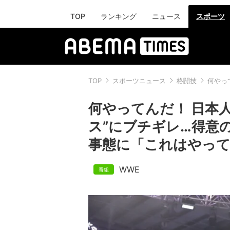
TOP
ランキング
ニュース
スポーツ
TOP
スポーツニュース
格闘技
何やっ
何やってんだ！ 日本
ス”にブチギレ…得意
事態に「これはやっ
WWE