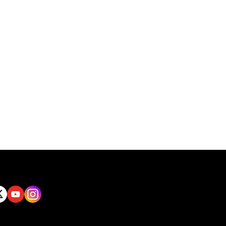
tt
Yout
Insta