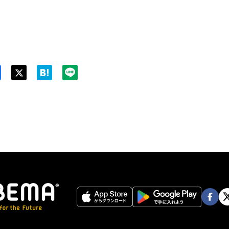
Twit
ter
Face
Twi