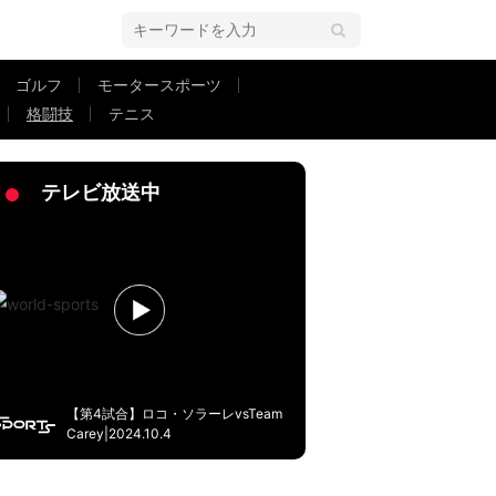
ゴルフ
モータースポーツ
格闘技
テニス
ックル”炸裂もまさかの事態に「これはやってはいけない」
テレビ放送中
【第4試合】ロコ・ソラーレvsTeam
Carey|2024.10.4