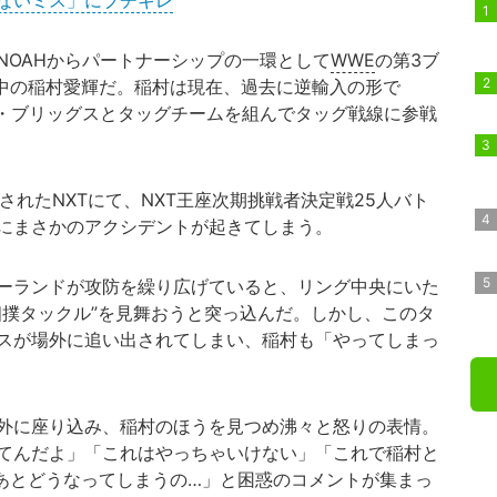
ないミス」にブチギレ
OAHからパートナーシップの一環として
WWE
の第3ブ
行”中の稲村愛輝だ。稲村は現在、過去に逆輸入の形で
ュ・ブリッグスとタッグチームを組んでタッグ戦線に参戦
れたNXTにて、NXT王座次期挑戦者決定戦25人バト
にまさかのアクシデントが起きてしまう。
ーランドが攻防を繰り広げていると、リング中央にいた
相撲タックル”を見舞おうと突っ込んだ。しかし、このタ
スが場外に追い出されてしまい、稲村も「やってしまっ
外に座り込み、稲村のほうを見つめ沸々と怒りの表情。
てんだよ」「これはやっちゃいけない」「これで稲村と
あとどうなってしまうの…」と困惑のコメントが集まっ