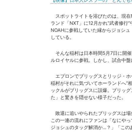
【映像】日本人レスラーの「とんでも
スポットライトを浴びたのは、現在N
ランド「NXT」に12月かれ“武者修
NOAHに参戦していた縁からジョシ
している。
そんな稲村は日本時間5月7日に開催さ
ルロイヤルに参戦。しかし、試合中盤
エプロンでブリッグスとリッジ・ホ
稲村がそれに気づいてホーランドへ“
ックルがブリッグスに誤爆。ブリッグ
た」と驚きを隠せない様子だった。
敗退に追いやられたブリッグスは場
この一連の流れにファンは「なにやっ
ジョシュのタッグ解消か…？」「この