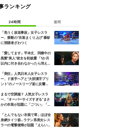
事ランキング
24時間
週間
「危うく放送事故」女子レスラ
ー、禁断の“衣装まくり上げ”暴挙
に視聴者ざわつく
「愛してます」平本丈、同棲中の
黒髪“美人”彼女を初披露 「1か月
以内に付き合わなかったら消え
る」馴れ初めも
「美狂」人気日本人女子レスラ
ー、ド派手ヘアと“大胆漢字プリ
ント”のノースリーブ姿に反響
「えらいカジュアルやな」
まるで空調服？ 人気女子レスラ
ー、“オーバーサイズすぎる”まさ
かの衣装が話題に「ごつい」「肩
幅パッドすご」
「とんでもない衣装で草」ほぼ全
身網タイツ姿…ラテン系美女レス
ラーの電撃復帰が話題「えらいセ