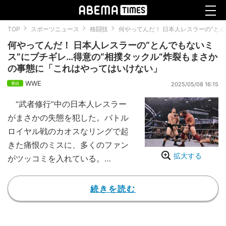
TOP
スポーツニュース
格闘技
何やってんだ！ 日本人レスラーの“と
何やってんだ！ 日本人レスラーの“とんでもないミ
ス”にブチギレ…得意の“相撲タックル”炸裂もまさか
の事態に「これはやってはいけない」
WWE
2025/05/08 16:15
“武者修行”中の日本人レスラー
がまさかの失態を犯した。バトル
ロイヤル戦のカオスなリングで起
きた痛恨のミスに、多くのファン
拡大する
がツッコミを入れている。
スポットライトを浴びたのは、
現在NOAHからパートナーシップ
続きを読む
の一環としてWWEの第3ブランド
「NXT」に12月かれ“武者修行”中