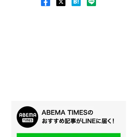
Twit
ter