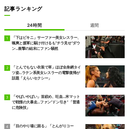
記事ランキング
24時間
週間
「下はビキニ」サーファー美女レスラー、
颯爽と援軍に駆け付けるも“チラ見せ”ダウ
ン…衝撃の結末にファン騒然
「とんでもない衣装で草」ほぼ全身網タイ
ツ姿…ラテン系美女レスラーの電撃復帰が
話題「えらいセクシー」
「やばいやばい」首絞め、吐血…米マット
で戦慄の大暴走…ファン“ドン引き” 「普通
に危険技」
「目のやり場に困る」「とんがりコー