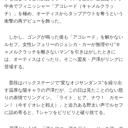
中央でフィニッシャー「アコレード（キャメルクラッ
チ）」を極め、オーティスからタップアウトを奪うという
衝撃の再デビューを飾った。
しかし、ゴングが鳴った後も「アコレード」を解かない
ルセフ。女性レフェリーのジェシカ・カーが無理やり“キ
ャメルクラッチを離さないマン”を引きはがしたときに
は、オーティスはぐったり。そこへ盟友・戸澤がリングに
登場する。
普段はバックステージで“変なオジサンダンス”を繰り出
す温厚な陽キャラの戸澤だが、この日は見たことのない怒
りの表情でリングイン。「ライト、ヒア、ナウ！ カモー
ン！（今すぐオレと戦え）」と迫力ある野太い声でルセフ
に詰め寄ると、Tシャツをビリビリと破り捨てる。