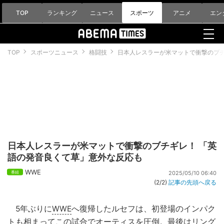
TOP
ランキング
ニュース
スポーツ
アニメ
エン
TOP
スポーツニュース
格闘技
日本人レスラーが米マットで衝撃のブチ
日本人レスラーが米マットで衝撃のブチギレ！ 「英
語の発音良くて草」意外な反応も
WWE
2025/05/10 06:40
(2/2)
記事の先頭へ戻る
5年ぶりに
WWE
へ復帰したルセフは、初登場のインパク
トも相まってこの試合でオーティスを圧倒。最後はリング