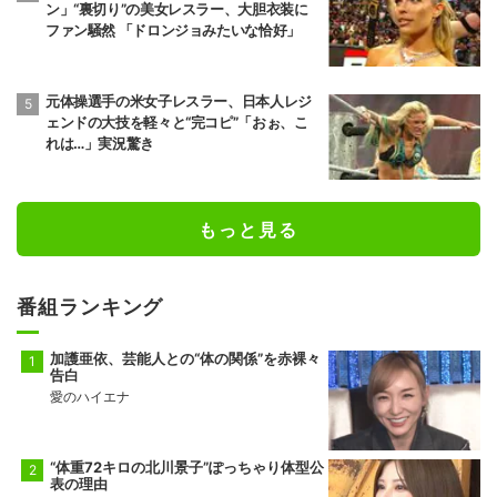
ン」“裏切り”の美女レスラー、大胆衣装に
ファン騒然 「ドロンジョみたいな恰好」
元体操選手の米女子レスラー、日本人レジ
ェンドの大技を軽々と“完コピ”「おぉ、こ
れは…」実況驚き
もっと見る
番組ランキング
加護亜依、芸能人との“体の関係”を赤裸々
告白
愛のハイエナ
“体重72キロの北川景子”ぽっちゃり体型公
表の理由