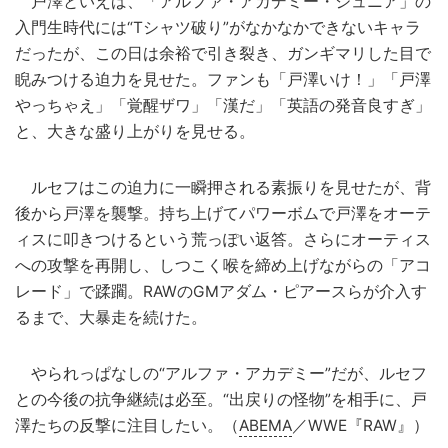
戸澤といえば、「アルファ・アカデミー・ジュニア」の
入門生時代には“Tシャツ破り”がなかなかできないキャラ
だったが、この日は余裕で引き裂き、ガンギマリした目で
睨みつける迫力を見せた。ファンも「戸澤いけ！」「戸澤
やっちゃえ」「覚醒ザワ」「漢だ」「英語の発音良すぎ」
と、大きな盛り上がりを見せる。
ルセフはこの迫力に一瞬押される素振りを見せたが、背
後から戸澤を襲撃。持ち上げてパワーボムで戸澤をオーテ
ィスに叩きつけるという荒っぽい返答。さらにオーティス
への攻撃を再開し、しつこく喉を締め上げながらの「アコ
レード」で蹂躙。RAWのGMアダム・ピアースらが介入す
るまで、大暴走を続けた。
やられっぱなしの“アルファ・アカデミー”だが、ルセフ
との今後の抗争継続は必至。“出戻りの怪物”を相手に、戸
澤たちの反撃に注目したい。（
ABEMA
／WWE『RAW』）