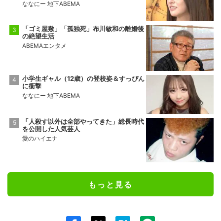
ななにー 地下ABEMA
「ゴミ屋敷」「孤独死」布川敏和の離婚後
の絶望生活
ABEMAエンタメ
小学生ギャル（12歳）の登校姿＆すっぴん
に衝撃
ななにー 地下ABEMA
「人殺す以外は全部やってきた」総長時代
を公開した人気芸人
愛のハイエナ
もっと見る