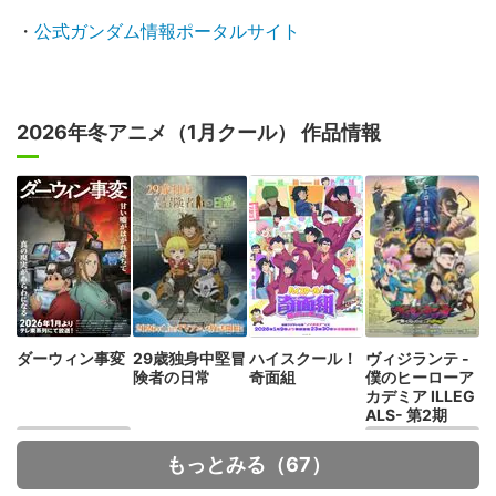
・
公式ガンダム情報ポータルサイト
2026年冬アニメ（1月クール） 作品情報
ダーウィン事変
29歳独身中堅冒
ハイスクール！
ヴィジランテ -
険者の日常
奇面組
僕のヒーローア
カデミア ILLEG
ALS- 第2期
もっとみる（67）