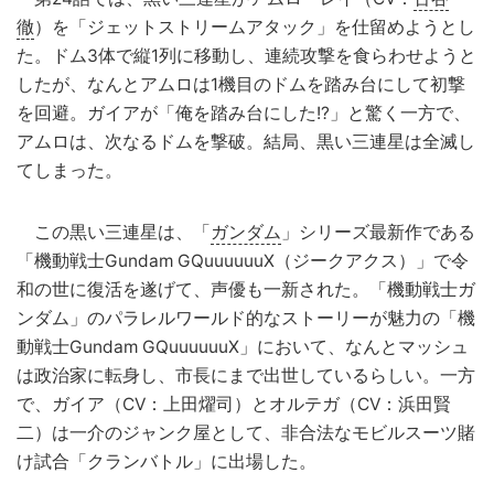
徹
）を「ジェットストリームアタック」を仕留めようとし
た。ドム3体で縦1列に移動し、連続攻撃を食らわせようと
したが、なんとアムロは1機目のドムを踏み台にして初撃
を回避。ガイアが「俺を踏み台にした!?」と驚く一方で、
アムロは、次なるドムを撃破。結局、黒い三連星は全滅し
てしまった。
この黒い三連星は、「
ガンダム
」シリーズ最新作である
「機動戦士Gundam GQuuuuuuX（ジークアクス）」で令
和の世に復活を遂げて、声優も一新された。「機動戦士ガ
ンダム」のパラレルワールド的なストーリーが魅力の「機
動戦士Gundam GQuuuuuuX」において、なんとマッシュ
は政治家に転身し、市長にまで出世しているらしい。一方
で、ガイア（CV：上田燿司）とオルテガ（CV：浜田賢
二）は一介のジャンク屋として、非合法なモビルスーツ賭
け試合「クランバトル」に出場した。