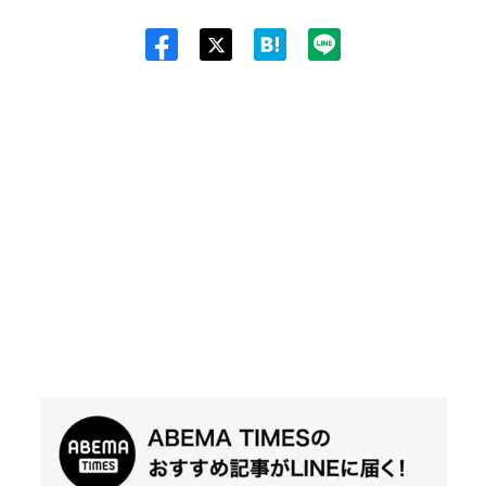
Twit
ter