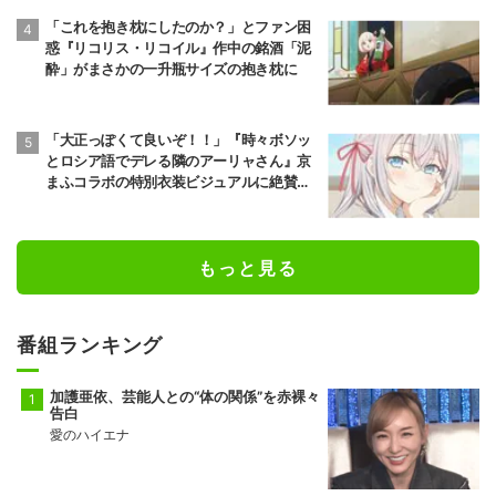
「これを抱き枕にしたのか？」とファン困
惑『リコリス・リコイル』作中の銘酒「泥
酔」がまさかの一升瓶サイズの抱き枕に
「大正っぽくて良いぞ！！」『時々ボソッ
とロシア語でデレる隣のアーリャさん』京
まふコラボの特別衣装ビジュアルに絶賛の
声
もっと見る
番組ランキング
加護亜依、芸能人との“体の関係”を赤裸々
告白
愛のハイエナ