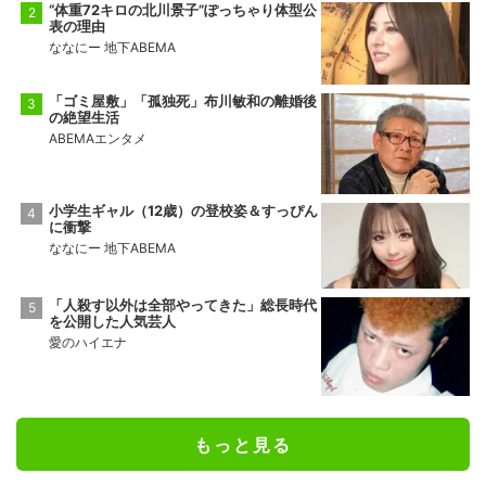
“体重72キロの北川景子”ぽっちゃり体型公
表の理由
ななにー 地下ABEMA
「ゴミ屋敷」「孤独死」布川敏和の離婚後
の絶望生活
ABEMAエンタメ
小学生ギャル（12歳）の登校姿＆すっぴん
に衝撃
ななにー 地下ABEMA
「人殺す以外は全部やってきた」総長時代
を公開した人気芸人
愛のハイエナ
もっと見る