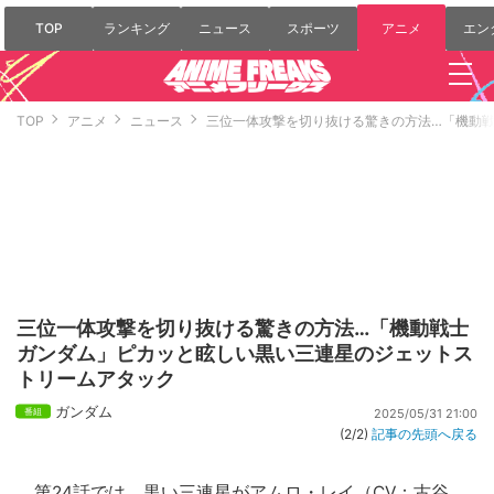
TOP
ランキング
ニュース
スポーツ
アニメ
エン
TOP
アニメ
ニュース
三位一体攻撃を切り抜ける驚きの方法…「機動
三位一体攻撃を切り抜ける驚きの方法…「機動戦士
ガンダム」ピカッと眩しい黒い三連星のジェットス
トリームアタック
ガンダム
2025/05/31 21:00
(2/2)
記事の先頭へ戻る
第24話では、黒い三連星がアムロ・レイ（CV：
古谷