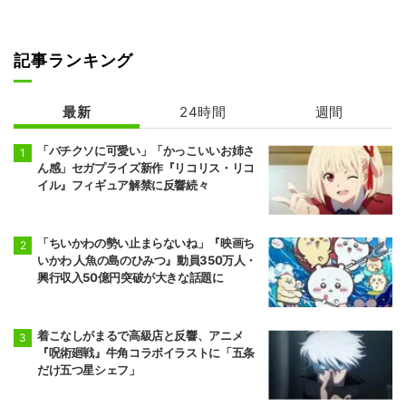
記事ランキング
花ざかりの君た
葬送のフリーレ
ちへ
ン 2期
最新
24時間
週間
「バチクソに可愛い」「かっこいいお姉さ
ん感」セガプライズ新作『リコリス・リコ
イル』フィギュア解禁に反響続々
「ちいかわの勢い止まらないね」『映画ち
いかわ 人魚の島のひみつ』動員350万人・
興行収入50億円突破が大きな話題に
着こなしがまるで高級店と反響、アニメ
『呪術廻戦』牛角コラボイラストに「五条
だけ五つ星シェフ」