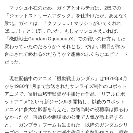
マッシュ不在のため、ガイアとオルテガは、2機での
「ジェットストリームアタック」を仕掛けたが、あえなく
敗北。ガイアは、「クソッ……！マッシュがいてくれれ
ば……！」とこぼしていた。もしマッシュさえいれば、
「機動戦士Gundam GquuuuuuX」での戦いの行方もまた
変わっていたのだろうか？それとも、やはり1機目が踏み
台にされて終わるのだろうか？想像のふくらむエピソード
だった。
現在配信中のアニメ「機動戦士ガンダム」は1979年4月
から1980年1月まで放送されたサンライズ制作のロボット
アニメで、富野由悠季監督が手掛けた作品。“リアルロボ
ットアニメ”という新ジャンルを開拓し、以後のロボット
アニメに多大な影響を与えた。放送当時の視聴率は振るわ
なかったが、再放送や劇場版の公開で人気が急上昇する
と、「ガンプラ」ブームも生まれた。以降のガンダムシリ
ーズや、スピンオフなどの派生作品も多数制作され、現在