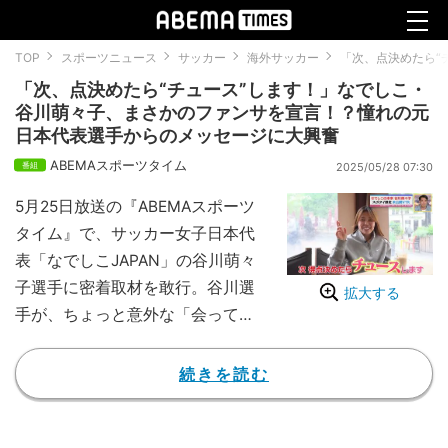
TOP
スポーツニュース
サッカー
海外サッカー
「次、点決めたら“
「次、点決めたら“チュース”します！」なでしこ・
谷川萌々子、まさかのファンサを宣言！？憧れの元
日本代表選手からのメッセージに大興奮
ABEMAスポーツタイム
2025/05/28 07:30
5月25日放送の『ABEMAスポーツ
タイム』で、サッカー女子日本代
表「なでしこJAPAN」の谷川萌々
子選手に密着取材を敢行。谷川選
拡大する
手が、ちょっと意外な「会ってみ
たい有名人」を告白した。
独バイエルンでプレーし、20歳
続きを読む
にして現なでしこJAPANを牽引す
る存在の谷川選手。番組では憧れ