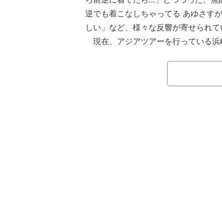
逆でも着こなしちゃってる あゆさす
しい」など、様々な反響が寄せられて
現在、アジアツアーを行っている浜崎。I
演後の姿や、「どんどん細くなってな
な」と、多くの反響が寄せられたリハ
稿している。