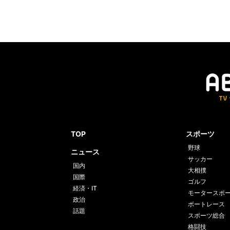
TOP
スポーツ
野球
ニュース
サッカー
国内
大相撲
国際
ゴルフ
経済・IT
モータースポ
政治
ボートレース
話題
スポーツ総合
格闘技