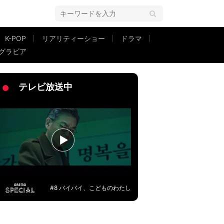
K-POP
リアリティーショー
ドラマ
グラビア
防備な姿に反響「疲れてたのかな？」「着こなしちゃってる あゆさすが～！」
テレビ放送中
#8 バイバイ、こどものわたし