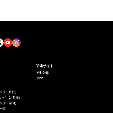
tt
Yout
Insta
ube
gram
関連サイト
VISIONS
PPV
ング（最新）
ング（24時間）
ング（週間）
一覧