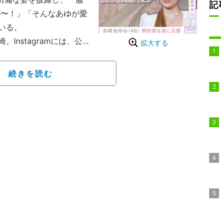
記
が〜！」「そんなあゆが愛
いる。
nstagramには、公
拡大する
い？」「20代に見える
ーサル中の様子などを投
続きを読む