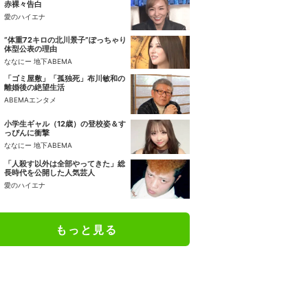
赤裸々告白
愛のハイエナ
“体重72キロの北川景子”ぽっちゃり
体型公表の理由
ななにー 地下ABEMA
「ゴミ屋敷」「孤独死」布川敏和の
離婚後の絶望生活
ABEMAエンタメ
小学生ギャル（12歳）の登校姿＆す
っぴんに衝撃
ななにー 地下ABEMA
「人殺す以外は全部やってきた」総
長時代を公開した人気芸人
愛のハイエナ
もっと見る