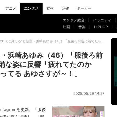
アニメ
エンタメ
将棋
麻雀
ポーカー
エンタメ総合
バラエティ
映画
音楽
HIPHOP
“20代に見える”と話題・浜崎あゆみ（46）「服後ろ前逆に着てたら…」無
題・浜崎あゆみ（46）「服後ろ前
備な姿に反響「疲れてたのか
ってる あゆさすが～！」
2025/05/29 14:27
tagramを更新。「服後
防備な姿を披露し、「服