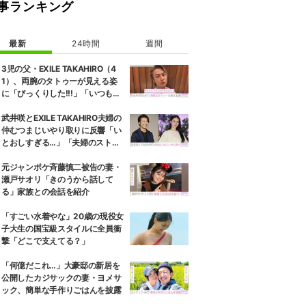
事ランキング
最新
24時間
週間
3児の父・EXILE TAKAHIRO（4
1）、両腕のタトゥーが見える姿
に「びっくりした!!!」「いつもと
また違ったTAKAHIROさん」など
の反響
武井咲とEXILE TAKAHIRO夫婦の
仲むつまじいやり取りに反響「い
とおしすぎる…」「夫婦のストー
リーほんと好き」
元ジャンポケ斉藤慎二被告の妻・
瀬戸サオリ「きのうから話して
る」家族との会話を紹介
「すごい水着やな」20歳の現役女
子大生の国宝級スタイルに全員衝
撃「どこで支えてる？」
「何億だこれ…」大豪邸の新居を
公開したカジサックの妻・ヨメサ
ック、簡単な手作りごはんを披露