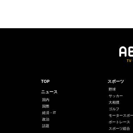
TOP
スポーツ
野球
ニュース
サッカー
国内
大相撲
国際
ゴルフ
経済・IT
モータースポ
政治
ボートレース
話題
スポーツ総合