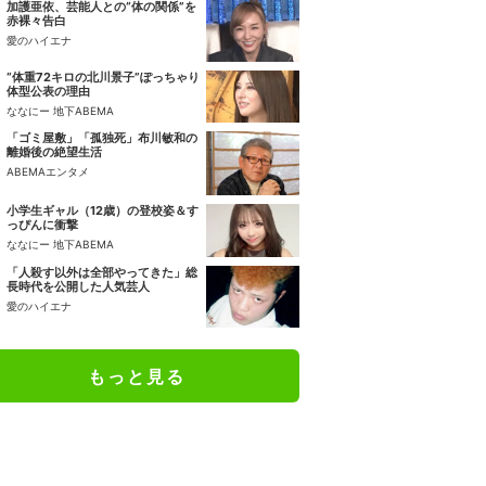
加護亜依、芸能人との“体の関係”を
赤裸々告白
愛のハイエナ
“体重72キロの北川景子”ぽっちゃり
体型公表の理由
ななにー 地下ABEMA
「ゴミ屋敷」「孤独死」布川敏和の
離婚後の絶望生活
ABEMAエンタメ
小学生ギャル（12歳）の登校姿＆す
っぴんに衝撃
ななにー 地下ABEMA
「人殺す以外は全部やってきた」総
長時代を公開した人気芸人
愛のハイエナ
もっと見る