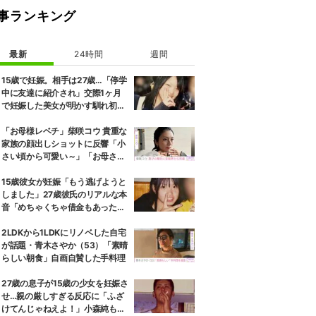
事ランキング
最新
24時間
週間
15歳で妊娠。相手は27歳…「停学
中に友達に紹介され」交際1ヶ月
で妊娠した美女が明かす馴れ初め
に「だいぶ危ねーよ！」小森純も
絶句
「お母様レベチ」柴咲コウ 貴重な
家族の顔出しショットに反響「小
さい頃から可愛い～」「お母さん
そっくり」
15歳彼女が妊娠「もう逃げようと
しました」27歳彼氏のリアルな本
音「めちゃくちゃ借金もあったの
で…」
2LDKから1LDKにリノベした自宅
が話題・青木さやか（53）「素晴
らしい朝食」自画自賛した手料理
27歳の息子が15歳の少女を妊娠さ
せ…親の厳しすぎる反応に「ふざ
けてんじゃねえよ！」小森純も怒