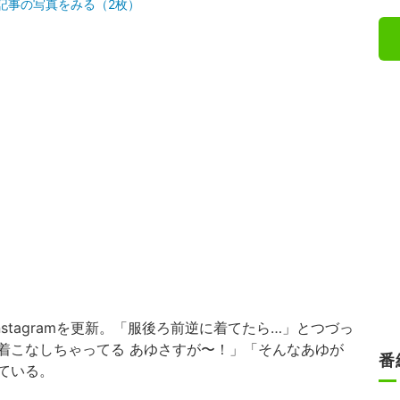
記事の写真をみる（2枚）
Instagramを更新。「服後ろ前逆に着てたら…」とつづっ
着こなしちゃってる あゆさすが〜！」「そんなあゆが
番
ている。