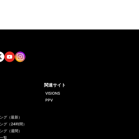
tt
Yout
Insta
ube
gram
関連サイト
VISIONS
PPV
ング（最新）
ング（24時間）
ング（週間）
一覧