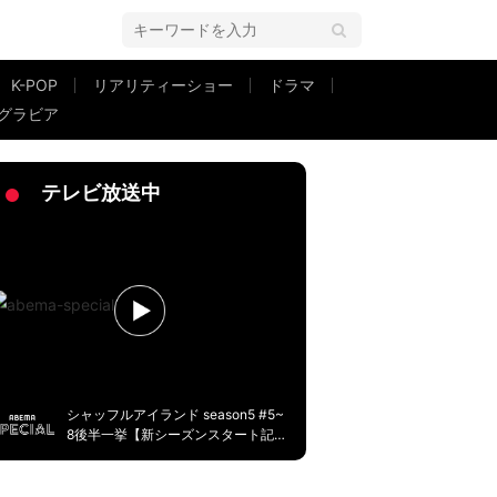
K-POP
リアリティーショー
ドラマ
グラビア
防備な姿に反響「疲れてたのかな？」「着こなしちゃってる あゆさすが～！」
テレビ放送中
シャッフルアイランド season5 #5~
8後半一挙【新シーズンスタート記
念】