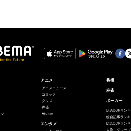
Face
Twi
book
er
アニメ
将棋
アニメニュース
麻雀
コミック
ポーカー
グッズ
声優
総合記事ランキ
ーツ
Vtuber
総合記事ランキ
エンタメ
総合記事ランキ
人物・グループ