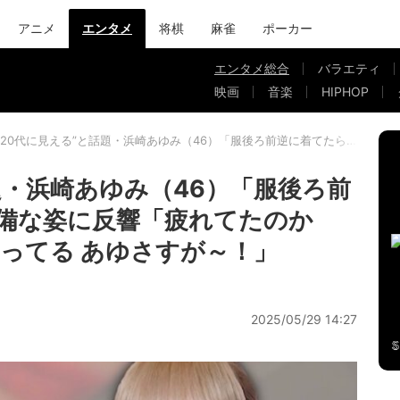
アニメ
エンタメ
将棋
麻雀
ポーカー
エンタメ総合
バラエティ
映画
音楽
HIPHOP
“20代に見える”と話題・浜崎あゆみ（46）「服後ろ前逆に着てたら…」無
題・浜崎あゆみ（46）「服後ろ前
備な姿に反響「疲れてたのか
ってる あゆさすが～！」
2025/05/29 14:27