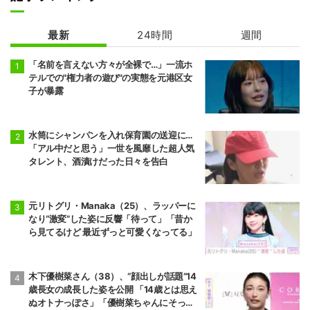
最新
24時間
週間
「名前を言えない方々が全裸で…」一流ホ
テルでの"権力者の遊び"の実態を元港区女
子が暴露
水筒にシャンパンを入れ保育園の送迎に…
「アル中だと思う」一世を風靡した超人気
タレント、酒漬けだった日々を告白
元リトグリ・Manaka（25）、ラッパーに
なり“激変”した姿に反響「待って」「昔か
ら見てるけど 最近ずっと可愛くなってる」
木下優樹菜さん（38）、“顔出しが話題”14
歳長女の成長した姿を公開 「14歳とは思え
ぬオトナっぽさ」「優樹菜ちゃんにそっく