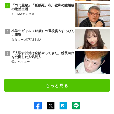
「ゴミ屋敷」「孤独死」布川敏和の離婚後
の絶望生活
ABEMAエンタメ
小学生ギャル（12歳）の登校姿＆すっぴん
に衝撃
ななにー 地下ABEMA
「人殺す以外は全部やってきた」総長時代
を公開した人気芸人
愛のハイエナ
もっと見る
Twit