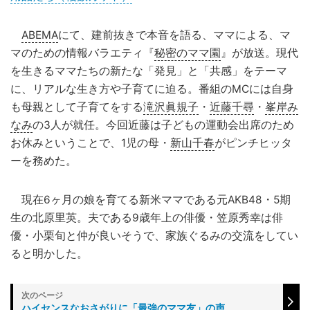
ABEMA
にて、建前抜きで本音を語る、ママによる、マ
マのための情報バラエティ『
秘密のママ園
』が放送。現代
を生きるママたちの新たな「発見」と「共感」をテーマ
に、リアルな生き方や子育てに迫る。番組のMCには自身
も母親として子育てをする
滝沢眞規子
・
近藤千尋
・
峯岸み
なみ
の3人が就任。今回近藤は子どもの運動会出席のため
お休みということで、1児の母・
新山千春
がピンチヒッタ
ーを務めた。
現在6ヶ月の娘を育てる新米ママである元AKB48・5期
生の北原里英。夫である9歳年上の俳優・笠原秀幸は俳
優・小栗旬と仲が良いそうで、家族ぐるみの交流をしてい
ると明かした。
ハイセンスなおさがりに「最強のママ友」の声