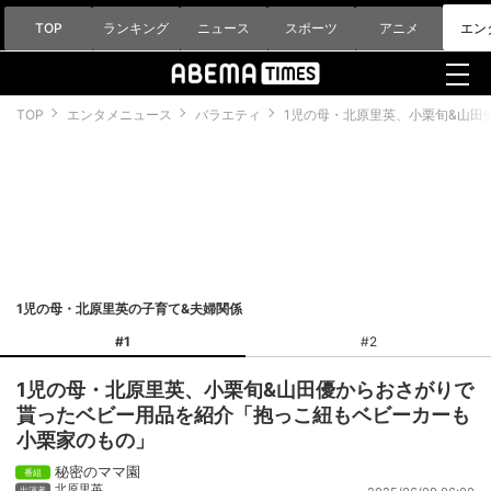
TOP
ランキング
ニュース
スポーツ
アニメ
エン
TOP
エンタメニュース
バラエティ
1児の母・北原里英、小栗旬&山
1児の母・北原里英の子育て&夫婦関係
#1
#2
1児の母・北原里英、小栗旬&山田優からおさがりで
貰ったベビー用品を紹介「抱っこ紐もベビーカーも
小栗家のもの」
秘密のママ園
北原里英