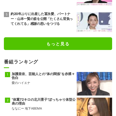
りすぎる」など反響
約20年ぶりに出産した冨永愛、パートナ
ー・山本一賢の姿を公開「たくさん背負っ
てくれてる」感謝の思いをつづる
もっと見る
番組ランキング
加護亜依、芸能人との“体の関係”を赤裸々
告白
愛のハイエナ
“体重72キロの北川景子”ぽっちゃり体型公
表の理由
ななにー 地下ABEMA