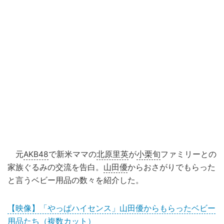
元
AKB48
で新米ママの
北原里英
が
小栗旬
ファミリーとの
家族ぐるみの交流を告白。
山田優
からおさがりでもらった
と言うベビー用品の数々を紹介した。
【映像】「やっぱハイセンス」山田優からもらったベビー
用品たち（複数カット）