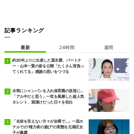
記事ランキング
最新
24時間
週間
約20年ぶりに出産した冨永愛、パートナ
ー・山本一賢の姿を公開「たくさん背負っ
てくれてる」感謝の思いをつづる
水筒にシャンパンを入れ保育園の送迎に…
「アル中だと思う」一世を風靡した超人気
タレント、酒漬けだった日々を告白
「名前を言えない方々が全裸で…」一流ホ
テルでの"権力者の遊び"の実態を元港区女
子が暴露