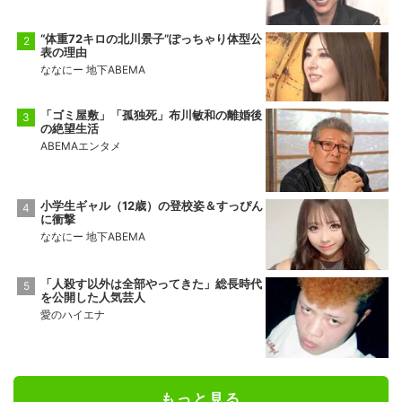
“体重72キロの北川景子”ぽっちゃり体型公
表の理由
ななにー 地下ABEMA
「ゴミ屋敷」「孤独死」布川敏和の離婚後
の絶望生活
ABEMAエンタメ
小学生ギャル（12歳）の登校姿＆すっぴん
に衝撃
ななにー 地下ABEMA
「人殺す以外は全部やってきた」総長時代
を公開した人気芸人
愛のハイエナ
もっと見る