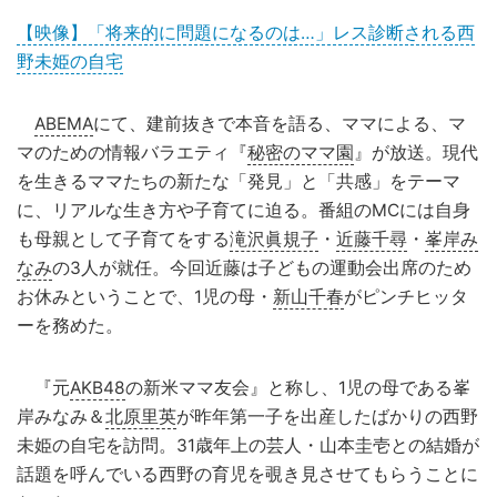
【映像】「将来的に問題になるのは…」レス診断される西
野未姫の自宅
ABEMA
にて、建前抜きで本音を語る、ママによる、マ
マのための情報バラエティ『
秘密のママ園
』が放送。現代
を生きるママたちの新たな「発見」と「共感」をテーマ
に、リアルな生き方や子育てに迫る。番組のMCには自身
も母親として子育てをする
滝沢眞規子
・
近藤千尋
・
峯岸み
なみ
の3人が就任。今回近藤は子どもの運動会出席のため
お休みということで、1児の母・
新山千春
がピンチヒッタ
ーを務めた。
『元
AKB48
の新米ママ友会』と称し、1児の母である峯
岸みなみ＆
北原里英
が昨年第一子を出産したばかりの西野
未姫の自宅を訪問。31歳年上の芸人・山本圭壱との結婚が
話題を呼んでいる西野の育児を覗き見させてもらうことに