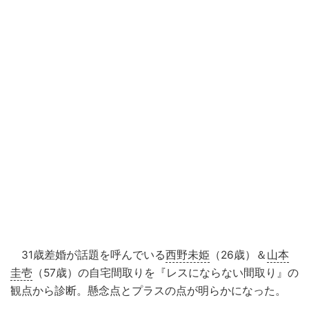
31歳差婚が話題を呼んでいる
西野未姫
（26歳）＆
山本
圭壱
（57歳）の自宅間取りを『レスにならない間取り』の
観点から診断。懸念点とプラスの点が明らかになった。