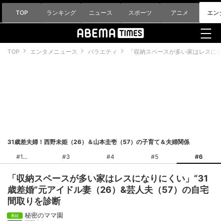
TOP
ランキング
ニュース
スポーツ
アニメ
エン
TOP
エンタメニュース
バラエティ
「収納スペースが多い家はレスにな
31歳差夫婦！西野未姫（26）＆山本圭壱（57）の子育て＆夫婦関係
#1
#3
#4
#5
#6
「収納スペースが多い家はレスになりにくい」“31
歳差婚”元アイドル妻（26）&芸人夫（57）の自宅
間取りを診断
秘密のママ園