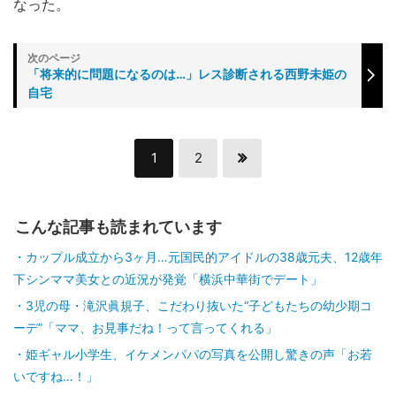
なった。
「将来的に問題になるのは…」レス診断される西野未姫の
自宅
1
2
こんな記事も読まれています
カップル成立から3ヶ月…元国民的アイドルの38歳元夫、12歳年
下シンママ美女との近況が発覚「横浜中華街でデート」
3児の母・滝沢眞規子、こだわり抜いた“子どもたちの幼少期コ
ーデ”「ママ、お見事だね！って言ってくれる」
姫ギャル小学生、イケメンパパの写真を公開し驚きの声「お若
いですね…！」