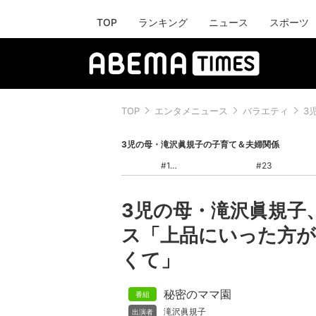
TOP
ランキング
ニュース
スポーツ
TOP
エンタメニュース
バラエティ
3
3児の母・滝沢眞規子の子育て＆夫婦関係
#1
#23
3児の母・滝沢眞規子
ス「上品にいった方
くて」
秘密のママ園
滝沢眞規子