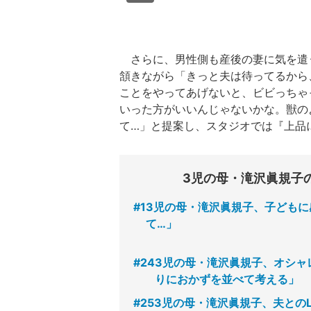
さらに、男性側も産後の妻に気を遣
頷きながら「きっと夫は待ってるから
ことをやってあげないと、ビビっちゃ
いった方がいいんじゃないかな。獣の
て…」と提案し、スタジオでは『上品
3児の母・滝沢眞規子
#1
3児の母・滝沢眞規子、子どもに
て…」
#24
3児の母・滝沢眞規子、オシャ
りにおかずを並べて考える」
#25
3児の母・滝沢眞規子、夫とのL