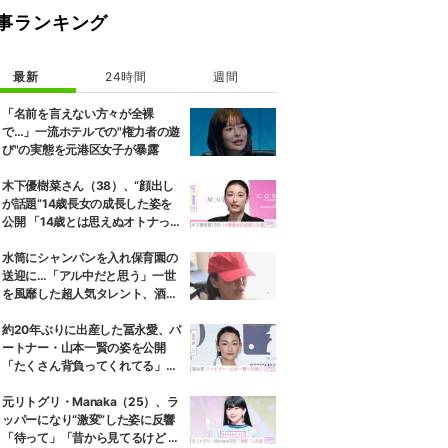
事ランキング
最新
24時間
週間
「名前を言えない方々が全裸
で…」一流ホテルでの"権力者の遊
び"の実態を元港区女子が暴露
木下優樹菜さん（38）、“顔出し
が話題”14歳長女の成長した姿を
公開 「14歳とは思えぬオトナっぽ
さ」「優樹菜ちゃんにそっくりす
ぎる」など反響
水筒にシャンパンを入れ保育園の
送迎に…「アル中だと思う」一世
を風靡した超人気タレント、酒漬
けだった日々を告白
約20年ぶりに出産した冨永愛、パ
ートナー・山本一賢の姿を公開
「たくさん背負ってくれてる」感
謝の思いをつづる
元リトグリ・Manaka（25）、ラ
ッパーになり“激変”した姿に反響
「待って」「昔から見てるけど 最