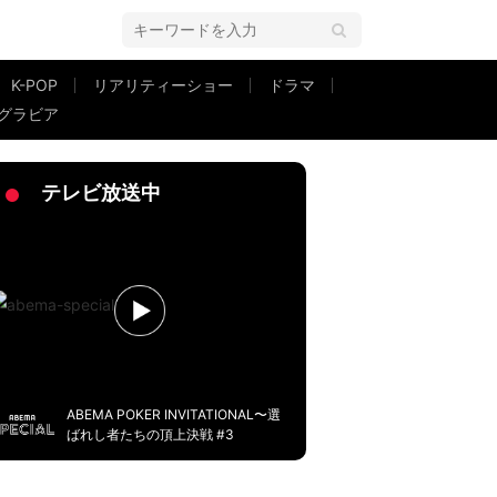
K-POP
リアリティーショー
ドラマ
グラビア
い。獣のようにいくんじゃなくて」
2ページ目
テレビ放送中
ABEMA POKER INVITATIONAL〜選
ばれし者たちの頂上決戦 #3