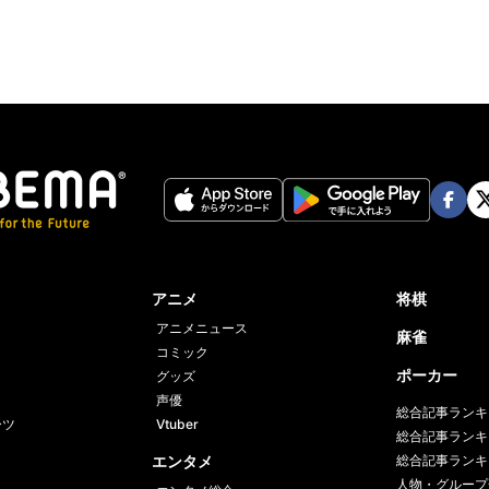
Face
Twi
book
er
アニメ
将棋
アニメニュース
麻雀
コミック
ポーカー
グッズ
声優
総合記事ランキ
ーツ
Vtuber
総合記事ランキ
エンタメ
総合記事ランキ
人物・グループ