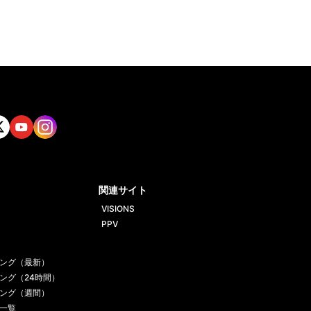
tt
Yout
Insta
ube
gram
関連サイト
VISIONS
PPV
ング（最新）
ング（24時間）
ング（週間）
一覧