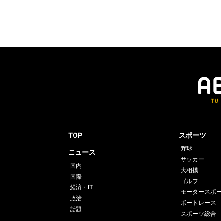
TOP
スポーツ
野球
ニュース
サッカー
国内
大相撲
国際
ゴルフ
経済・IT
モータースポ
政治
ボートレース
話題
スポーツ総合