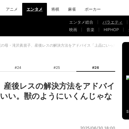
アニメ
エンタメ
将棋
麻雀
ポーカー
エンタメ総合
バラエティ
映画
音楽
HIPHOP
児の母・滝沢眞規子、産後レスの解決方法をアドバイス「上品にいった方がい
#24
#25
#26
、産後レスの解決方法をアドバイ
がいい。獣のようにいくんじゃな
2025/06/30 18:00