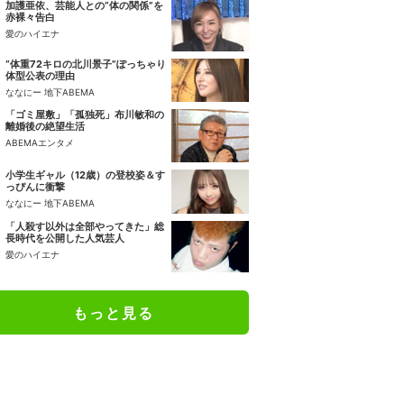
加護亜依、芸能人との“体の関係”を
赤裸々告白
愛のハイエナ
“体重72キロの北川景子”ぽっちゃり
体型公表の理由
ななにー 地下ABEMA
「ゴミ屋敷」「孤独死」布川敏和の
離婚後の絶望生活
ABEMAエンタメ
小学生ギャル（12歳）の登校姿＆す
っぴんに衝撃
ななにー 地下ABEMA
「人殺す以外は全部やってきた」総
長時代を公開した人気芸人
愛のハイエナ
もっと見る