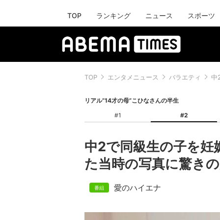
TOP
ランキング
ニュース
スポーツ
TOP
エンタメニュース
バラエティ
中
リアル”14才の母”こひなさんの半生
#1
#2
中2で同級生の子を妊娠
た当時の写真に驚きの
愛のハイエナ