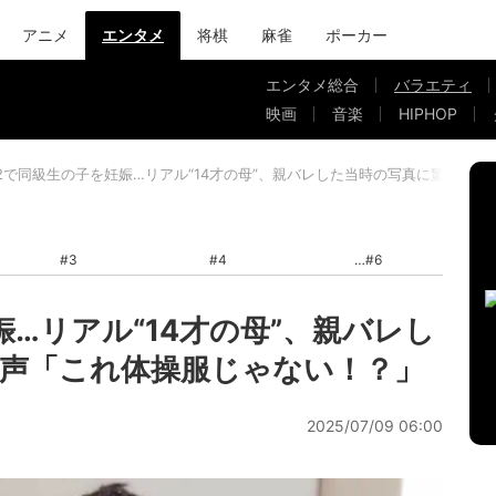
アニメ
エンタメ
将棋
麻雀
ポーカー
エンタメ総合
バラエティ
映画
音楽
HIPHOP
2で同級生の子を妊娠…リアル“14才の母”、親バレした当時の写真に驚きの
#3
#4
#6
…リアル“14才の母”、親バレし
声「これ体操服じゃない！？」
2025/07/09 06:00