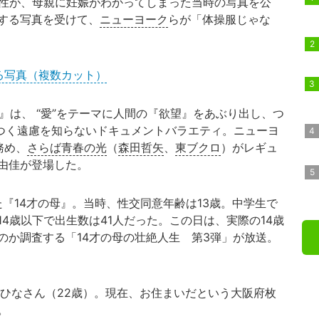
性が、母親に妊娠がわかってしまった当時の写真を公
する写真を受けて、
ニューヨーク
らが「体操服じゃな
る写真（複数カット）
4』は、 “愛”をテーマに人間の『欲望』をあぶり出し、つ
りつく遠慮を知らないドキュメントバラエティ。ニューヨ
務め、
さらば青春の光
（
森田哲矢
、
東ブクロ
）がレギュ
由佳が登場した。
『14才の母』。当時、性交同意年齢は13歳。中学生で
4歳以下で出生数は41人だった。この日は、実際の14歳
のか調査する「14才の母の壮絶人生 第3弾」が放送。
こひなさん（22歳）。現在、お住まいだという大阪府枚
。