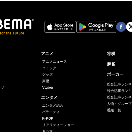
Face
Twi
book
er
アニメ
将棋
アニメニュース
麻雀
コミック
ポーカー
グッズ
声優
総合記事ランキ
ーツ
Vtuber
総合記事ランキ
エンタメ
総合記事ランキ
人物・グループ
エンタメ総合
番組一覧
バラエティ
K-POP
リアリティーショー
ドラマ