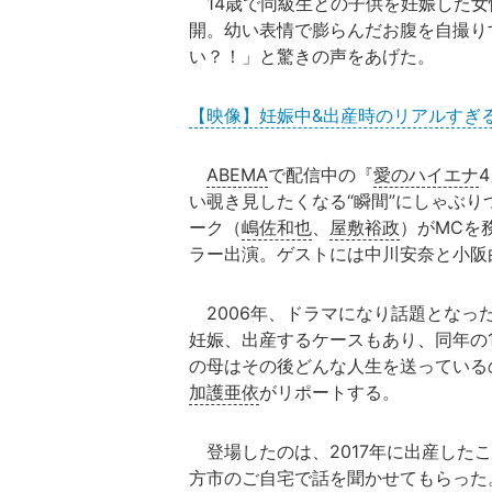
14歳で同級生との子供を妊娠した女
開。幼い表情で膨らんだお腹を自撮り
い？！」と驚きの声をあげた。
【映像】妊娠中&出産時のリアルすぎ
ABEMA
で配信中の『
愛のハイエナ
い覗き見したくなる“瞬間”にしゃぶ
ーク（
嶋佐和也
、
屋敷裕政
）がMCを
ラー出演。ゲストには中川安奈と小阪
2006年、ドラマになり話題となった
妊娠、出産するケースもあり、同年の1
の母はその後どんな人生を送っている
加護亜依
がリポートする。
登場したのは、2017年に出産した
方市のご自宅で話を聞かせてもらった