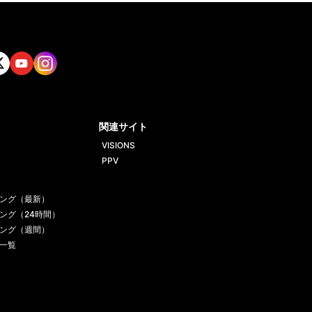
tt
Yout
Insta
ube
gram
関連サイト
VISIONS
PPV
ング（最新）
ング（24時間）
ング（週間）
一覧