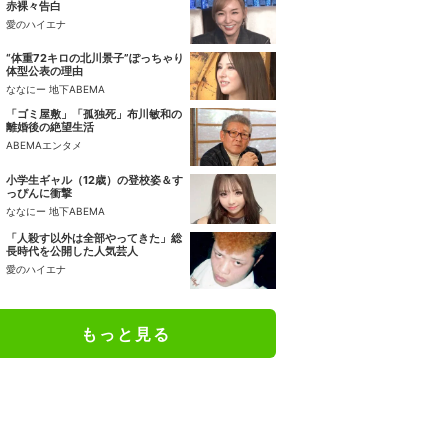
赤裸々告白
愛のハイエナ
“体重72キロの北川景子”ぽっちゃり
体型公表の理由
ななにー 地下ABEMA
「ゴミ屋敷」「孤独死」布川敏和の
離婚後の絶望生活
ABEMAエンタメ
小学生ギャル（12歳）の登校姿＆す
っぴんに衝撃
ななにー 地下ABEMA
「人殺す以外は全部やってきた」総
長時代を公開した人気芸人
愛のハイエナ
もっと見る