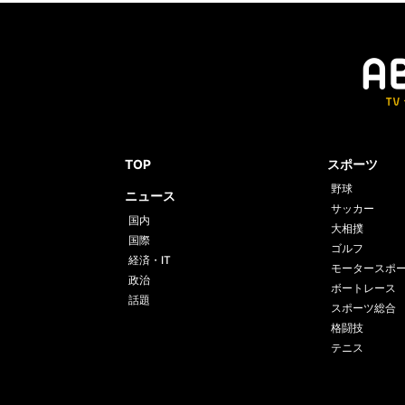
TOP
スポーツ
野球
ニュース
サッカー
国内
大相撲
国際
ゴルフ
経済・IT
モータースポ
政治
ボートレース
話題
スポーツ総合
格闘技
テニス