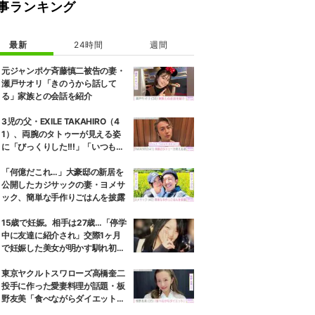
事ランキング
最新
24時間
週間
元ジャンポケ斉藤慎二被告の妻・
瀬戸サオリ「きのうから話して
る」家族との会話を紹介
3児の父・EXILE TAKAHIRO（4
1）、両腕のタトゥーが見える姿
に「びっくりした!!!」「いつもと
また違ったTAKAHIROさん」など
の反響
「何億だこれ…」大豪邸の新居を
公開したカジサックの妻・ヨメサ
ック、簡単な手作りごはんを披露
15歳で妊娠。相手は27歳…「停学
中に友達に紹介され」交際1ヶ月
で妊娠した美女が明かす馴れ初め
に「だいぶ危ねーよ！」小森純も
絶句
東京ヤクルトスワローズ高橋奎二
投手に作った愛妻料理が話題・板
野友美「食べながらダイエット」
罪悪感ない“友飯”を紹介