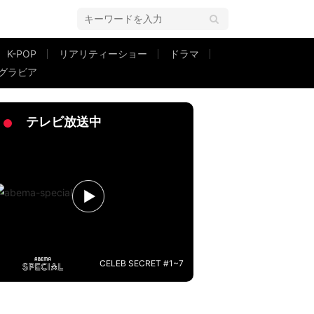
K-POP
リアリティーショー
ドラマ
グラビア
声「これ体操服じゃない！？」
テレビ放送中
CELEB SECRET #1~7