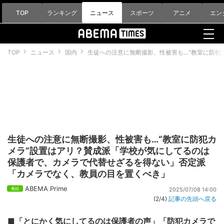
TOP
ランキング
ニュース
スポーツ
アニメ
エン
TOP
ニュース
国内
生徒への注意に無断撮影、性被害も…“教室に防犯
生徒への注意に無断撮影、性被害も…“教室に防犯カ
メラ”設置はアリ？賛成派「学校が気にしてるのは
保護者で、カメラで代替せざるを得ない」否定派
「カメラでなく、教員の目を置くべき」
ABEMA Prime
2025/07/08 14:00
(2/4)
記事の先頭へ戻る
■「とにかく気にしてるのは保護者の声」「防犯カメラで