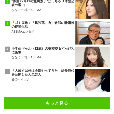
“体重72キロの北川景子”ぽっちゃり体型公
表の理由
ななにー 地下ABEMA
「ゴミ屋敷」「孤独死」布川敏和の離婚後
の絶望生活
ABEMAエンタメ
小学生ギャル（12歳）の登校姿＆すっぴん
に衝撃
ななにー 地下ABEMA
「人殺す以外は全部やってきた」総長時代
を公開した人気芸人
愛のハイエナ
もっと見る