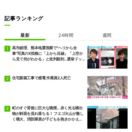
記事ランキング
最新
24時間
週間
高市総理、熊本地震視察で“ヘリから合
掌”写真のX投稿に「上から目線」「上空か
ら見て何がわかる」と批判殺到…選挙ドッ
トコム副編集長は「SNSでの見せ方を配慮
する時代」と指摘
住宅新築工事で感電 作業員2人死亡
町のすぐ背後に巨大な噴煙… 赤く光る噴出
物が斜面を流れ落ちる！ フエゴ火山が激し
く噴火、消防隊員が子どもを抱きかかえ夜
間退避に追われた緊迫の現場 グアテマラ