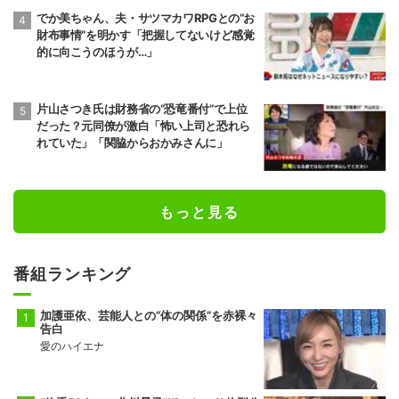
でか美ちゃん、夫・サツマカワRPGとの“お
財布事情”を明かす「把握してないけど感覚
的に向こうのほうが…」
片山さつき氏は財務省の“恐竜番付”で上位
だった？元同僚が激白「怖い上司と恐れら
れていた」「関脇からおかみさんに」
もっと見る
番組ランキング
加護亜依、芸能人との“体の関係”を赤裸々
告白
愛のハイエナ