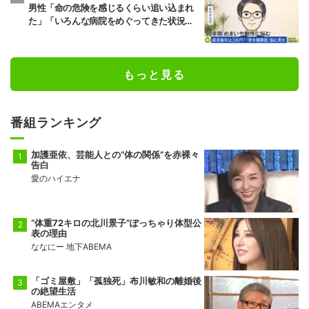
男性「命の危険を感じるくらい追い込まれ
た」「いろんな病院をめぐってきた状況が1
0年続いた」“ゆらぎ世代”の本音と社会の支
え方
もっと見る
番組ランキング
加護亜依、芸能人との“体の関係”を赤裸々
告白
愛のハイエナ
“体重72キロの北川景子”ぽっちゃり体型公
表の理由
ななにー 地下ABEMA
「ゴミ屋敷」「孤独死」布川敏和の離婚後
の絶望生活
ABEMAエンタメ