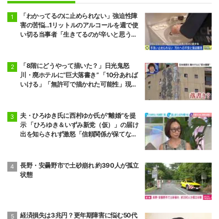
「わかってるのに止められない」強迫性障
害の苦悩…1リットルのアルコールを週で使
い切る当事者「生きてるのが辛いと思うこ
ともある」
「8階にどうやって描いた？」日光鬼怒
川・廃ホテルに“巨大落書き” 「10分あれば
いける」「無許可で描かれた可能性」現役
アーティストらが見解
夫・ひろゆき氏に西村ゆか氏が“離婚”を提
示 「ひろゆき＆いずみ新党（仮）」の届け
出を知らされず激怒「信頼関係が保てない
状態で夫婦を続けるのは無理」
長野・安曇野市で土砂崩れ 約390人が孤立
状態
経済損失は3兆円？更年期障害に悩む50代