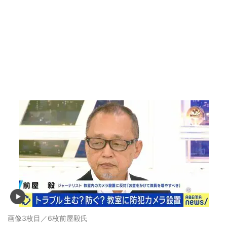
画像3枚目／6枚
前屋毅氏