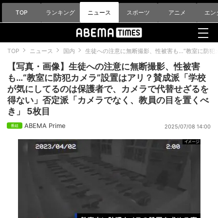
TOP
ランキング
ニュース
スポーツ
アニメ
エン
TOP
ニュース
国内
生徒への注意に無断撮影、性被害も…“教室に防犯
【写真・画像】生徒への注意に無断撮影、性被害
も…“教室に防犯カメラ”設置はアリ？賛成派「学校
が気にしてるのは保護者で、カメラで代替せざるを
得ない」否定派「カメラでなく、教員の目を置くべ
き」 5枚目
ABEMA Prime
2025/07/08 14:00