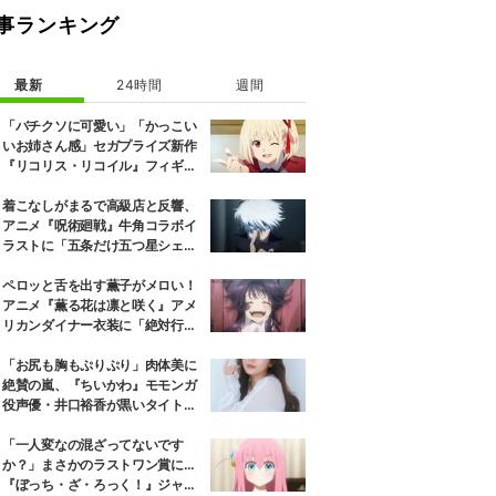
事ランキング
最新
24時間
週間
「バチクソに可愛い」「かっこい
いお姉さん感」セガプライズ新作
『リコリス・リコイル』フィギュ
ア解禁に反響続々
着こなしがまるで高級店と反響、
アニメ『呪術廻戦』牛角コラボイ
ラストに「五条だけ五つ星シェ
フ」
ペロッと舌を出す薫子がメロい！
アニメ『薫る花は凛と咲く』アメ
リカンダイナー衣装に「絶対行き
ます」の声
「お尻も胸もぷりぷり」肉体美に
絶賛の嵐、『ちいかわ』モモンガ
役声優・井口裕香が黒いタイトウ
ェアのトレーニング風景公開
「一人変なの混ざってないです
か？」まさかのラストワン賞に…
『ぼっち・ざ・ろっく！』ジャー