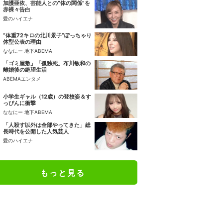
加護亜依、芸能人との“体の関係”を
赤裸々告白
愛のハイエナ
“体重72キロの北川景子”ぽっちゃり
体型公表の理由
ななにー 地下ABEMA
「ゴミ屋敷」「孤独死」布川敏和の
離婚後の絶望生活
ABEMAエンタメ
小学生ギャル（12歳）の登校姿＆す
っぴんに衝撃
ななにー 地下ABEMA
「人殺す以外は全部やってきた」総
長時代を公開した人気芸人
愛のハイエナ
もっと見る