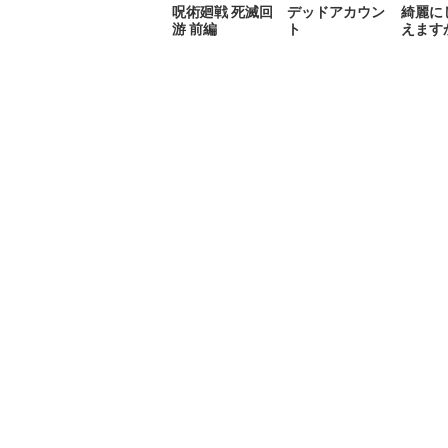
呪術廻戦 死滅回
デッドアカウン
綺麗に
游 前編
ト
えます