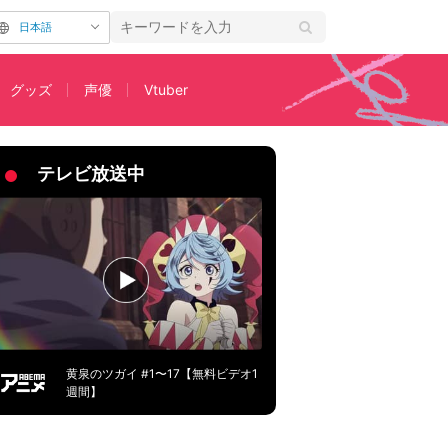
日本語
グッズ
声優
Vtuber
た！
テレビ放送中
黄泉のツガイ #1〜17【無料ビデオ1
週間】