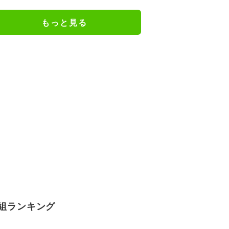
ジメイド姿にツッコミ殺到
もっと見る
組ランキング