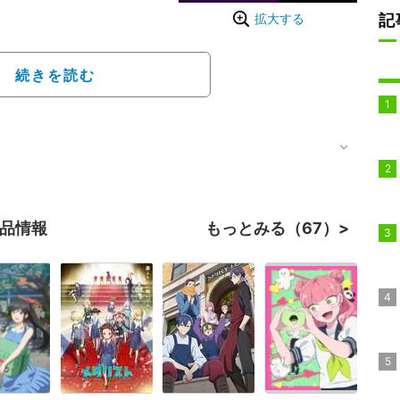
記
拡大する
王デュエルモンスター
社）で連載されていた高
続きを読む
ゲーム好きの高校生・武
に目覚めて、ライバルたち
）を繰り広げるストーリ
した後続シリーズも制作
いる。
作品情報
もっとみる（67）