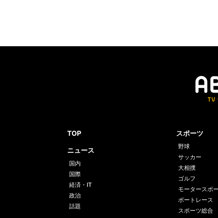
TOP
スポーツ
野球
ニュース
サッカー
国内
大相撲
国際
ゴルフ
経済・IT
モータースポ
政治
ボートレース
話題
スポーツ総合