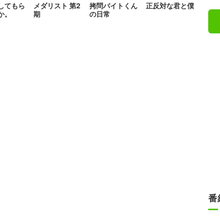
してもら
メダリスト 第2
拷問バイトくん
正反対な君と僕
か。
期
の日常
番