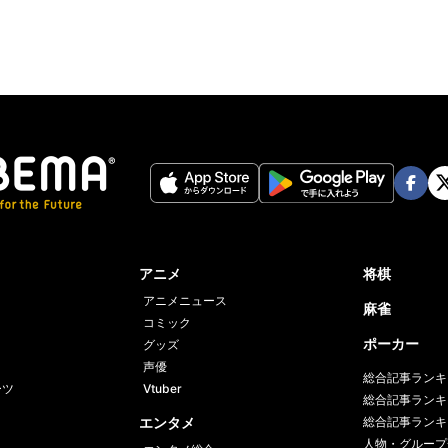
Face
Twi
book
er
アニメ
将棋
アニメニュース
麻雀
コミック
ポーカー
グッズ
声優
総合記事ランキ
ーツ
Vtuber
総合記事ランキ
エンタメ
総合記事ランキ
人物・グループ