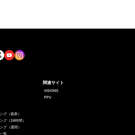
tt
Yout
Insta
ube
gram
関連サイト
VISIONS
PPV
ング（最新）
ング（24時間）
ング（週間）
一覧