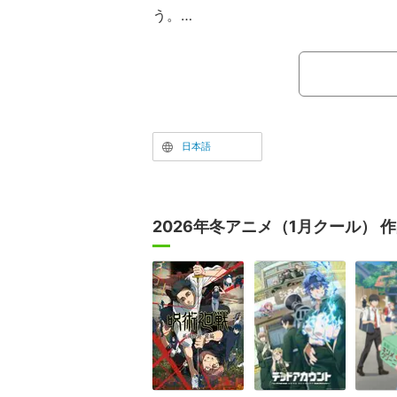
う。
現在一挙配信中のアニメ「遊☆戯☆
ズ」は、『週刊少年ジャンプ』（集英
橋和希氏による大ヒット漫画が原作。
藤遊戯（CV：風間俊介）が“闇の力”
とカードゲームなどで決闘（デュエル
日本語
ーだ。劇場版アニメや、主人公を一新
されて、長きにわたって人気を集めて
2026年冬アニメ（1月クール） 