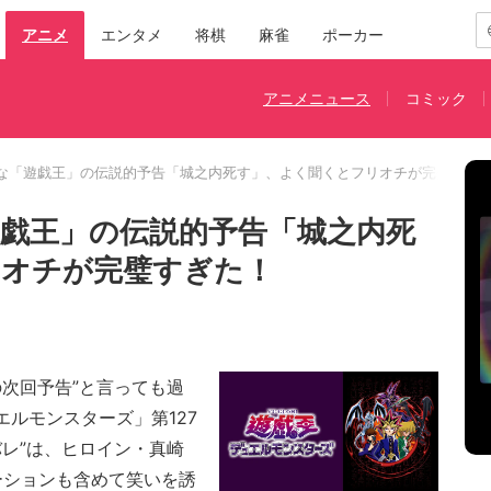
アニメ
エンタメ
将棋
麻雀
ポーカー
アニメニュース
コミック
な「遊戯王」の伝説的予告「城之内死す」、よく聞くとフリオチが完璧すぎ
戯王」の伝説的予告「城之内死
リオチが完璧すぎた！
次回予告”と言っても過
エルモンスターズ」第127
レ”は、ヒロイン・真崎
ーションも含めて笑いを誘