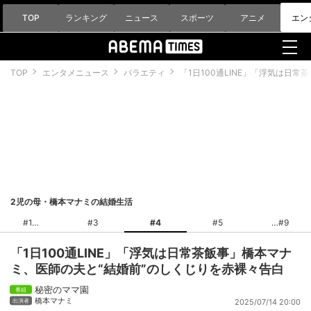
TOP
ランキング
ニュース
スポーツ
アニメ
エン
TOP
エンタメニュース
バラエティ
「1日100通LINE」「浮気は日
2児の母・橋本マナミの結婚生活
#1
#3
#4
#5
#9
「1日100通LINE」「浮気は日常茶飯事」橋本マナ
ミ、医師の夫と“結婚前”のしくじりを赤裸々告白
秘密のママ園
橋本マナミ
2025/07/14 20:00