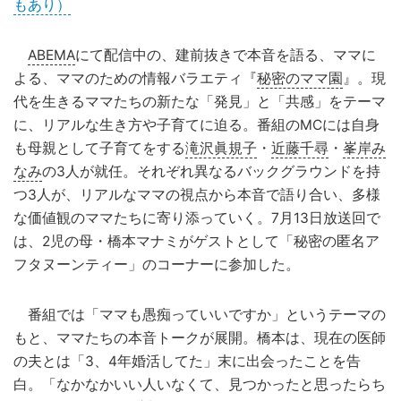
もあり）
ABEMA
にて配信中の、建前抜きで本音を語る、ママに
よる、ママのための情報バラエティ『
秘密のママ園
』。現
代を生きるママたちの新たな「発見」と「共感」をテーマ
に、リアルな生き方や子育てに迫る。番組のMCには自身
も母親として子育てをする
滝沢眞規子
・
近藤千尋
・
峯岸み
なみ
の3人が就任。それぞれ異なるバックグラウンドを持
つ3人が、リアルなママの視点から本音で語り合い、多様
な価値観のママたちに寄り添っていく。7月13日放送回で
は、2児の母・橋本マナミがゲストとして「秘密の匿名ア
フタヌーンティー」のコーナーに参加した。
番組では「ママも愚痴っていいですか」というテーマの
もと、ママたちの本音トークが展開。橋本は、現在の医師
の夫とは「3、4年婚活してた」末に出会ったことを告
白。「なかなかいい人いなくて、見つかったと思ったらち