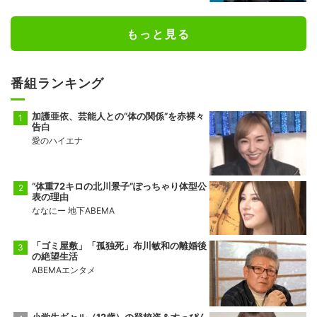
もっと見る
番組ランキング
加護亜依、芸能人との“体の関係”を赤裸々
告白
愛のハイエナ
“体重72キロの北川景子”ぽっちゃり体型公
表の理由
ななにー 地下ABEMA
「ゴミ屋敷」「孤独死」布川敏和の離婚後
の絶望生活
ABEMAエンタメ