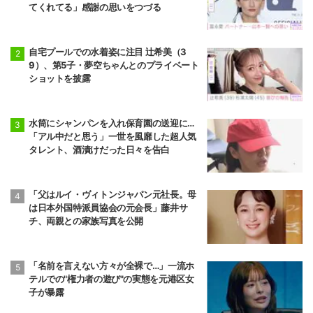
てくれてる」感謝の思いをつづる
自宅プールでの水着姿に注目 辻希美（3
9）、第5子・夢空ちゃんとのプライベート
ショットを披露
水筒にシャンパンを入れ保育園の送迎に…
「アル中だと思う」一世を風靡した超人気
タレント、酒漬けだった日々を告白
「父はルイ・ヴィトンジャパン元社長。母
は日本外国特派員協会の元会長」藤井サ
チ、両親との家族写真を公開
「名前を言えない方々が全裸で…」一流ホ
テルでの"権力者の遊び"の実態を元港区女
子が暴露