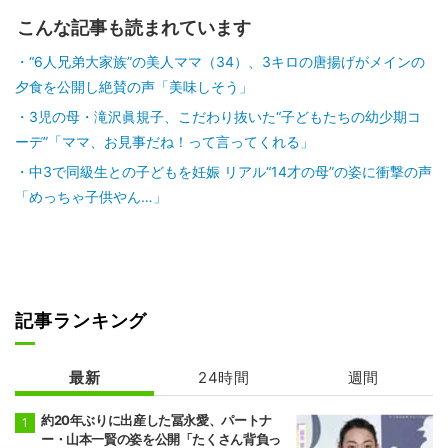
こんな記事も読まれています
“6人兄弟大家族”の美人ママ（34）、3キロの唐揚げがメインの
夕食を公開し絶賛の声「美味しそう」
3児の母・滝沢眞規子、こだわり抜いた“子どもたちの幼少期コ
ーデ”「ママ、お見事だね！って言ってくれる」
中3で同級生との子どもを妊娠 リアル“14才の母”の姿に衝撃の声
「めっちゃ子供やん…」
記事ランキング
最新
24時間
週間
約20年ぶりに出産した冨永愛、パートナ
ー・山本一賢の姿を公開「たくさん背負っ