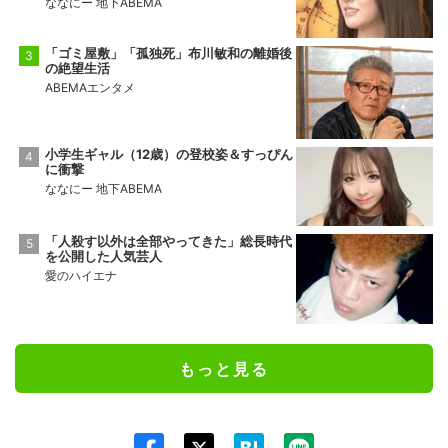
ななにー 地下ABEMA
「ゴミ屋敷」「孤独死」布川敏和の離婚後
の絶望生活
ABEMAエンタメ
小学生ギャル（12歳）の登校姿＆すっぴん
に衝撃
ななにー 地下ABEMA
「人殺す以外は全部やってきた」総長時代
を公開した人気芸人
愛のハイエナ
もっと見る