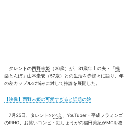
タレントの
西野未姫
（26歳）が、31歳年上の夫・「
極
楽とんぼ
」
山本圭壱
（57歳）との生活を赤裸々に語り、年
の差カップルの悩みに対して持論を展開した。
【映像】西野未姫の可愛すぎると話題の娘
7月25日、タレントの
ぺえ
、YouTuber・平成フラミンゴ
のRIHO、お笑いコンビ・
紅しょうが
の稲田美紀がMCを務