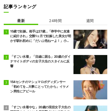
記事ランキング
最新
24時間
週間
15歳で妊娠。相手は27歳…「停学中に友達
に紹介され」交際1ヶ月で妊娠した美女が明
かす馴れ初めに「だいぶ危ねーよ！」小森
純も絶句
「すごい水着」「目線に困る」20歳のダイ
ナマイトボディの女子大生のスタイルに反
響
154センチのマシュマロボディダンサー
「初めてを…大事にとってたから」イケメ
ン男性にアピール
「すごい水着やな」20歳の現役女子大生の