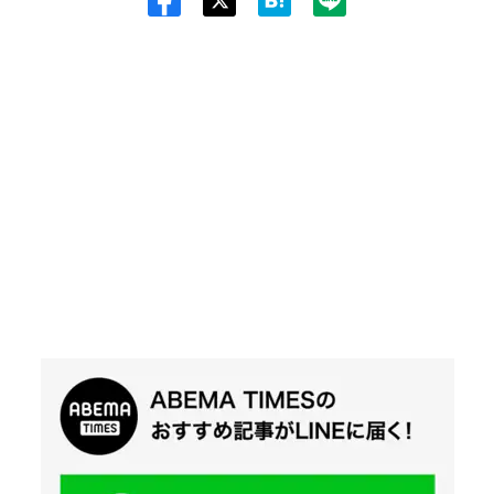
Twit
ter