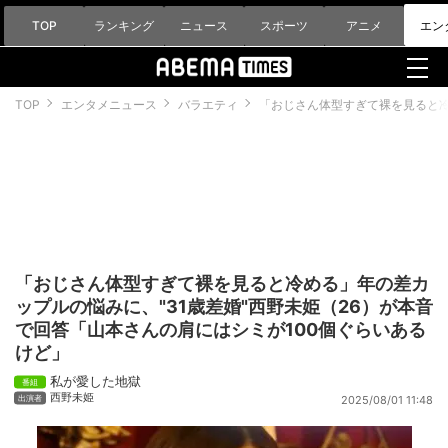
TOP
ランキング
ニュース
スポーツ
アニメ
エン
TOP
エンタメニュース
バラエティ
「おじさん体型すぎて裸を見ると冷
「おじさん体型すぎて裸を見ると冷める」年の差カ
ップルの悩みに、"31歳差婚"西野未姫（26）が本音
で回答「山本さんの肩にはシミが100個ぐらいある
けど」
私が愛した地獄
西野未姫
2025/08/01 11:48