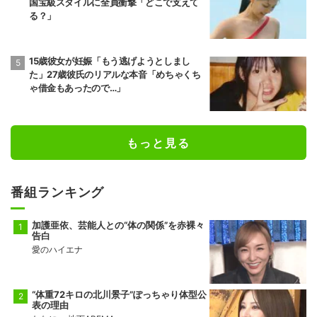
国宝級スタイルに全員衝撃「どこで支えて
る？」
15歳彼女が妊娠「もう逃げようとしまし
た」27歳彼氏のリアルな本音「めちゃくち
ゃ借金もあったので…」
もっと見る
番組ランキング
加護亜依、芸能人との“体の関係”を赤裸々
告白
愛のハイエナ
“体重72キロの北川景子”ぽっちゃり体型公
表の理由