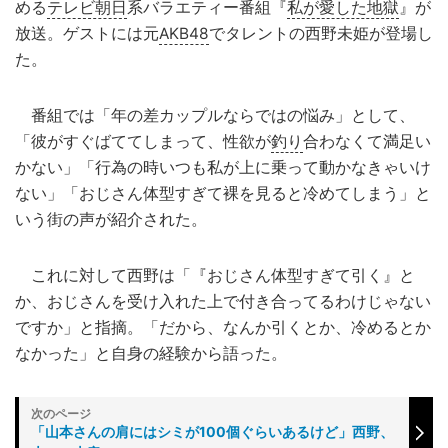
める
テレビ朝日
系バラエティー番組『
私が愛した地獄
』が
放送。ゲストには元
AKB48
でタレントの西野未姫が登場し
た。
番組では「年の差カップルならではの悩み」として、
「彼がすぐばててしまって、性欲が
釣り
合わなくて満足い
かない」「行為の時いつも私が上に乗って動かなきゃいけ
ない」「おじさん体型すぎて裸を見ると冷めてしまう」と
いう街の声が紹介された。
これに対して西野は「『おじさん体型すぎて引く』と
か、おじさんを受け入れた上で付き合ってるわけじゃない
ですか」と指摘。「だから、なんか引くとか、冷めるとか
なかった」と自身の経験から語った。
「山本さんの肩にはシミが100個ぐらいあるけど」西野、