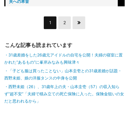
夫への本音
1
2
こんな記事も読まれています
31歳差婚をした26歳元アイドルの自宅を公開！夫婦の寝室に置
かれた“あるもの”に峯岸みなみも興味津々
「子ども服は買ったことない」山本圭壱との31歳差婚が話題・
西野未姫、娘の洋服タンスの中身を公開
西野未姫（26）、31歳年上の夫・山本圭壱（57）の収入知ら
ず“超不安”「夫婦で積み立ての死亡保険に入った。保険金狙いの女
だと思われるから」