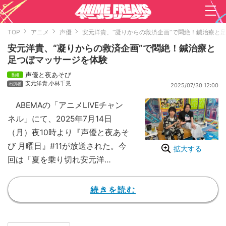
TOP
アニメ
声優
安元洋貴、“凝りからの救済企画”で悶絶！鍼治療と
安元洋貴、“凝りからの救済企画”で悶絶！鍼治療と
足つぼマッサージを体験
声優と夜あそび
安元洋貴
,
小林千晃
2025/07/30 12:00
ABEMAの「アニメLIVEチャン
ネル」にて、2025年7月14日
（月）夜10時より『声優と夜あそ
び 月曜日』#11が放送された。今
拡大する
回は「夏を乗り切れ安元洋
貴！“凝りからの救済”をしよ
う！」をテーマに、七夕の短冊
続きを読む
に“凝りからの救済”と記した安元
洋貴の願いをさまざまな企画で体