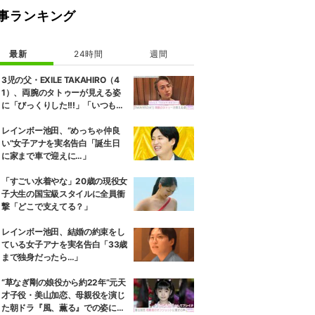
事ランキング
最新
24時間
週間
3児の父・EXILE TAKAHIRO（4
1）、両腕のタトゥーが見える姿
に「びっくりした!!!」「いつもと
また違ったTAKAHIROさん」など
の反響
レインボー池田、“めっちゃ仲良
い”女子アナを実名告白「誕生日
に家まで車で迎えに…」
「すごい水着やな」20歳の現役女
子大生の国宝級スタイルに全員衝
撃「どこで支えてる？」
レインボー池田、結婚の約束をし
ている女子アナを実名告白「33歳
まで独身だったら…」
“草なぎ剛の娘役から約22年”元天
才子役・美山加恋、母親役を演じ
た朝ドラ『風、薫る』での姿に驚