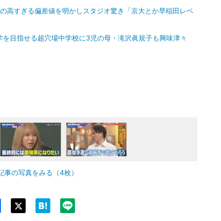
代の高すぎる偏差値を明かしスタジオ驚き「京大とか早稲田レベ
学を目指せる超穴場中学校に3児の母・滝沢眞規子も興味津々
記事の写真をみる（4枚）
Twit