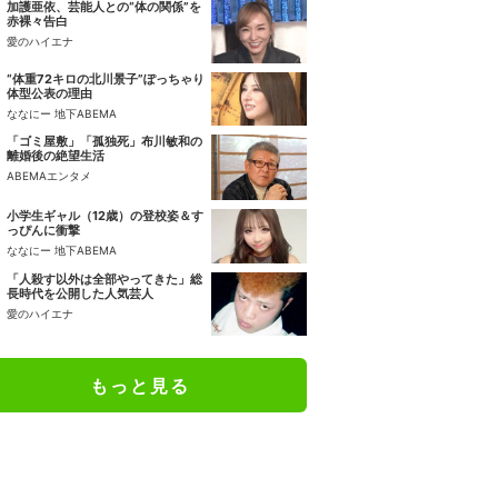
加護亜依、芸能人との“体の関係”を
赤裸々告白
愛のハイエナ
“体重72キロの北川景子”ぽっちゃり
体型公表の理由
ななにー 地下ABEMA
「ゴミ屋敷」「孤独死」布川敏和の
離婚後の絶望生活
ABEMAエンタメ
小学生ギャル（12歳）の登校姿＆す
っぴんに衝撃
ななにー 地下ABEMA
「人殺す以外は全部やってきた」総
長時代を公開した人気芸人
愛のハイエナ
もっと見る