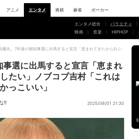
アニメ
エンタメ
将棋
麻雀
ポーカー
エンタメ総合
バラエティ
映画
音楽
HIPHOP
谷蘭丸、7年後の都知事選に出馬すると宣言「恵まれてきたから社会に還元し
知事選に出馬すると宣言「恵まれ
元したい」ノブコブ吉村「これは
がかっこいい」
!!
2025/08/01 21:30