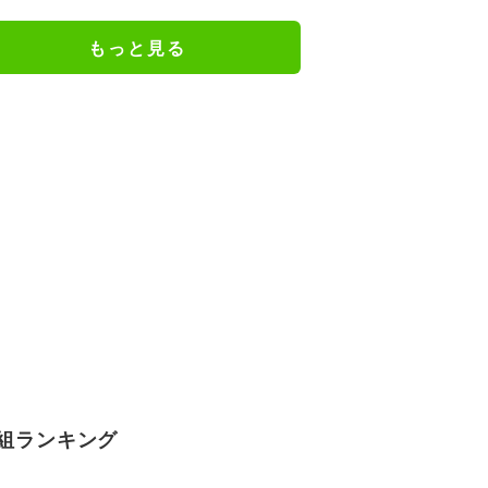
きの声「凛ちゃんがお母さん役を
やるようになったなんて」
もっと見る
組ランキング