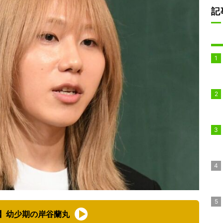
記
】幼少期の岸谷蘭丸