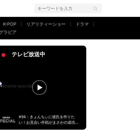
K-POP
リアリティーショー
ドラマ
グラビア
たい」ノブコブ吉村「これは入れなきゃ」「人生がかっこいい」
テレビ放送中
#94：きょんちぃに彼氏を作りた
い！お見合い作戦がまさかの成功
に！