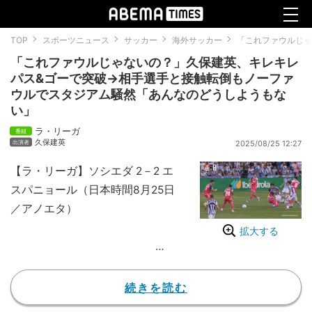
TOP
スポーツニュース
サッカー
海外サッカー
「これファウルじゃ
「これファウルじゃないの？」久保建英、キレキレ
パス&ゴーで突破→相手選手と接触転倒もノーファ
ウルでスタジアム騒然「あんなのどうしようもな
い」
ラ・リーガ
久保建英
2025/08/25 12:27
【ラ・リーガ】ソシエダ 2－2 エ
スパニョール（日本時間8月25日
／アノエタ）
拡大する
ソシエダMF久保建英がボック
ス手前でチームメイトとのワンツ
続きを読む
ーで進入を試みた場面で相手選手