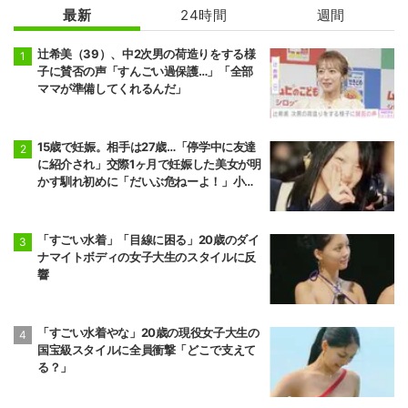
最新
24時間
週間
辻希美（39）、中2次男の荷造りをする様
子に賛否の声「すんごい過保護…」「全部
ママが準備してくれるんだ」
15歳で妊娠。相手は27歳…「停学中に友達
に紹介され」交際1ヶ月で妊娠した美女が明
かす馴れ初めに「だいぶ危ねーよ！」小森
純も絶句
「すごい水着」「目線に困る」20歳のダイ
ナマイトボディの女子大生のスタイルに反
響
「すごい水着やな」20歳の現役女子大生の
国宝級スタイルに全員衝撃「どこで支えて
る？」