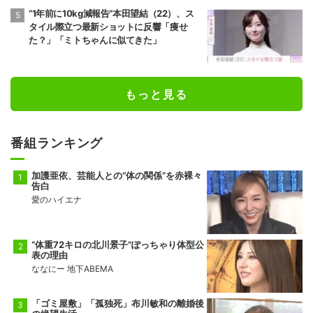
“1年前に10kg減報告”本田望結（22）、ス
タイル際立つ最新ショットに反響「痩せ
た？」「ミトちゃんに似てきた」
もっと見る
番組ランキング
加護亜依、芸能人との“体の関係”を赤裸々
告白
愛のハイエナ
“体重72キロの北川景子”ぽっちゃり体型公
表の理由
ななにー 地下ABEMA
「ゴミ屋敷」「孤独死」布川敏和の離婚後