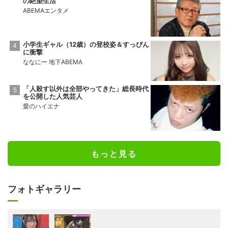
の絶望生活
ABEMAエンタメ
小学生ギャル（12歳）の登校姿＆すっぴん
に衝撃
ななにー 地下ABEMA
「人殺す以外は全部やってきた」総長時代
を公開した人気芸人
愛のハイエナ
もっと見る
フォトギャラリー