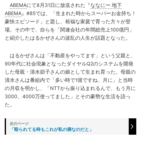
ABEMA
にて8月31日に放送された『
ななにー 地下
ABEMA
』#85では、「生まれた時からスーパーお金持ち！
豪快エピソード」と題し、裕福な家庭で育った方々が登
場。その中で、自らを「関連会社の年間総売上100億円」
と紹介したはるかぜさんの波乱の人生が話題となった。
はるかぜさんは「不動産をやってます」という父親と、
90年代に社会現象となったダイヤルQ2のシステムを開発
した母親・清水節子さんの娘として生まれ育った。母親の
清水さんは番組内で「多い時で1億ですね、月に」と当時
の月収を明かし、「NTTから振り込まれるんで、もう月に
3000、4000万使ってました」とその豪勢な生活を語っ
た。
「殴られてる時もこれが私の禊なのだと」