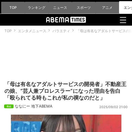
TOP
ランキング
ニュース
スポーツ
アニメ
エン
TOP
エンタメニュース
バラエティ
「母は有名なアダルトサービスの開
「母は有名なアダルトサービスの開発者」不動産王
の娘、“芸人兼プロレスラー”になった理由を告白
「殴られてる時もこれが私の禊なのだと」
ななにー 地下ABEMA
2025/09/02 21:00