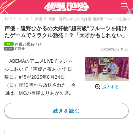
TOP
アニメ
声優
声優・遠野ひかるの大好物“超高級”フルーツを賭け
声優・遠野ひかるの大好物“超高級”フルーツを賭け
たゲームでミラクル勃発！？「天才かもしれない」
声優と夜あそび
芹澤優
2025/09/02 11:30
ABEMAのアニメLIVEチャンネ
ルにおいて『声優と夜あそび 日
曜日』#15が2025年8月24日
（日）夜10時から放送された。今
拡大する
回は、MCの長縄まりあが欠席
し、遠野ひかるがゲストMCとし
て出演した。番組では「もっと知
続きを読む
りたい！遠野ひかるのトリセち
ゅ」コーナーや、遠野の大好物で