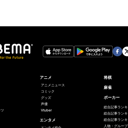
Face
Twi
book
er
アニメ
将棋
アニメニュース
麻雀
コミック
ポーカー
グッズ
声優
総合記事ランキ
ーツ
Vtuber
総合記事ランキ
エンタメ
総合記事ランキ
人物・グループ
エンタメ総合