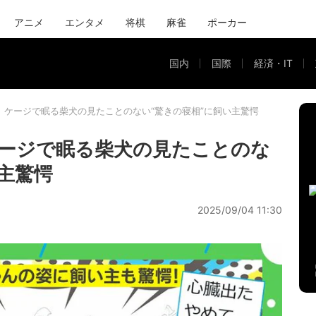
アニメ
エンタメ
将棋
麻雀
ポーカー
国内
国際
経済・IT
?」ケージで眠る柴犬の見たことのない“驚きの寝相”に飼い主驚愕
ケージで眠る柴犬の見たことのな
主驚愕
2025/09/04 11:30