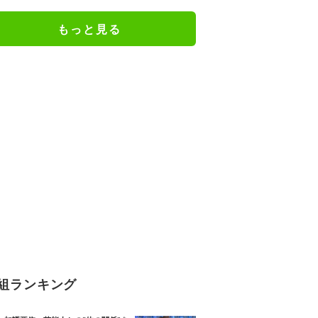
ー7000人→38万人 きっかけは遠
いアメリカの炎上騒動だった
もっと見る
組ランキング