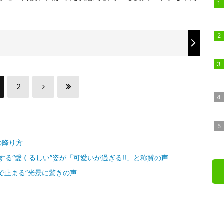
2
の降り方
をする“愛くるしい”姿が「可愛いが過ぎる!!」と称賛の声
で止まる”光景に驚きの声