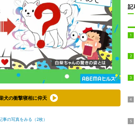
記
柴犬の衝撃寝相に仰天
記事の写真をみる（2枚）