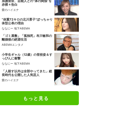
加護亜依、芸能人との“体の関係”を
赤裸々告白
愛のハイエナ
“体重72キロの北川景子”ぽっちゃり
体型公表の理由
ななにー 地下ABEMA
「ゴミ屋敷」「孤独死」布川敏和の
離婚後の絶望生活
ABEMAエンタメ
小学生ギャル（12歳）の登校姿＆す
っぴんに衝撃
ななにー 地下ABEMA
「人殺す以外は全部やってきた」総
長時代を公開した人気芸人
愛のハイエナ
もっと見る