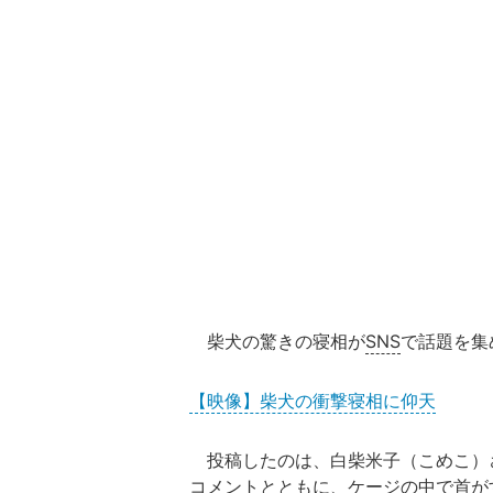
柴犬の驚きの寝相が
SNS
で話題を集
【映像】柴犬の衝撃寝相に仰天
投稿したのは、白柴米子（こめこ）さん
コメントとともに、ケージの中で首が