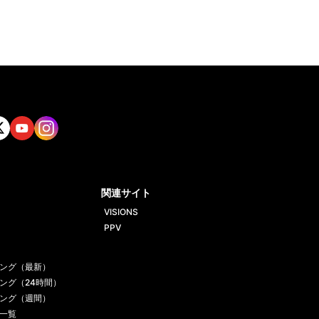
tt
Yout
Insta
ube
gram
関連サイト
VISIONS
PPV
ング（最新）
ング（24時間）
ング（週間）
一覧