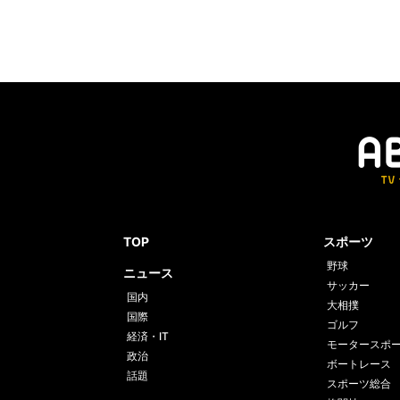
TOP
スポーツ
野球
ニュース
サッカー
国内
大相撲
国際
ゴルフ
経済・IT
モータースポ
政治
ボートレース
話題
スポーツ総合