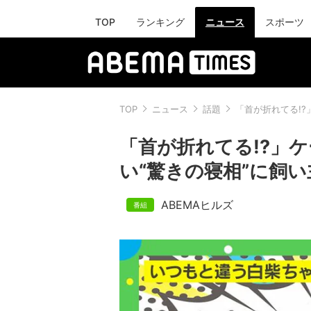
TOP
ランキング
ニュース
スポーツ
TOP
ニュース
話題
「首が折れてる!
「首が折れてる!?」
い“驚きの寝相”に飼い
ABEMAヒルズ