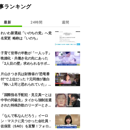
事ランキング
最新
24時間
週間
れいわ新選組「いのちの党」へ党
名変更 略称は「いのち」
子育て世帯の半数が「一人っ子」
晩婚化・共働き化の先にあった
「2人目の壁」求められるサポー
トと、ライフスタイルの変化
片山さつき氏は財務省の“恐竜番
付”で上位だった？元同僚が激白
「怖い上司と恐れられていた」
「関脇からおかみさんに」
「国際指名手配犯・見立真一とは
中学の同級生」タイから強制送還
された特殊詐欺のリーダーとされ
る男の卒アル写真を公開
「なんで私なんだろう」イーロ
ン・マスクに見つかった会社員・
佐保里（SAO）を直撃！フォロワ