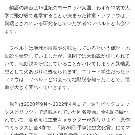
物語の舞台は15世紀のヨーロッパ某国。わずか12歳で大
学に飛び級で進学することが決まった神童・ラファウは、
異端とされている研究をしていた学者のフベルトと出会い
ます。
フベルトは地球が自転や公転をしているという仮説・地
動説を研究していましたが、世間では天動説が信じられて
いて、地動説を研究していることがバレてしまうと異端思
想として火あぶりに処せられます。エリート学生だったラ
ファウは、フベルトと出会って地動説を知ったことで、運
命が大きく変わっていきます。
原作は2020年9月〜2022年4月まで「週刊ビッグコミッ
クスピリッツ」で連載されていた同名漫画。全4章で描か
れていて、各章毎に主要キャラクターが異なります。原作
コミックスは全8巻で、「第26回 手塚治虫文化賞」にてマ