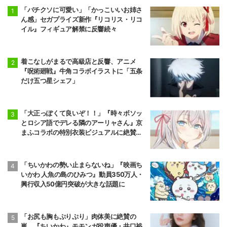
「バチクソに可愛い」「かっこいいお姉さ
ん感」セガプライズ新作『リコリス・リコ
イル』フィギュア解禁に反響続々
着こなしがまるで高級店と反響、アニメ
『呪術廻戦』牛角コラボイラストに「五条
だけ五つ星シェフ」
「大正っぽくて良いぞ！！」『時々ボソッ
とロシア語でデレる隣のアーリャさん』京
まふコラボの特別衣装ビジュアルに絶賛の
声
「ちいかわの勢い止まらないね」『映画ち
いかわ 人魚の島のひみつ』動員350万人・
興行収入50億円突破が大きな話題に
「お尻も胸もぷりぷり」肉体美に絶賛の
嵐、『ちいかわ』モモンガ役声優・井口裕