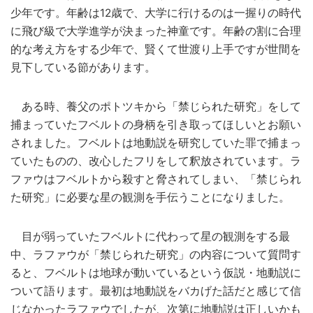
少年です。年齢は12歳で、大学に行けるのは一握りの時代
に飛び級で大学進学が決まった神童です。年齢の割に合理
的な考え方をする少年で、賢くて世渡り上手ですが世間を
見下している節があります。
ある時、養父のポトツキから「禁じられた研究」をして
捕まっていたフベルトの身柄を引き取ってほしいとお願い
されました。フベルトは地動説を研究していた罪で捕まっ
ていたものの、改心したフリをして釈放されています。ラ
ファウはフベルトから殺すと脅されてしまい、「禁じられ
た研究」に必要な星の観測を手伝うことになりました。
目が弱っていたフベルトに代わって星の観測をする最
中、ラファウが「禁じられた研究」の内容について質問す
ると、フベルトは地球が動いているという仮説・地動説に
ついて語ります。最初は地動説をバカげた話だと感じて信
じなかったラファウでしたが、次第に地動説は正しいかも