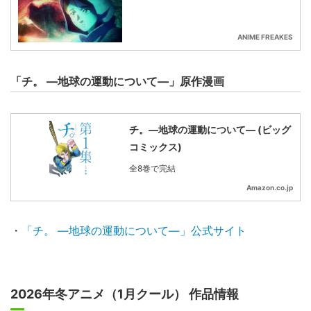
ANIME FREAKES
「チ。 ―地球の運動について―」原作漫画
チ。―地球の運動について― (ビッグ
コミックス)
全8巻で完結
Amazon.co.jp
・
「チ。 ―地球の運動について―」公式サイト
2026年冬アニメ（1月クール） 作品情報