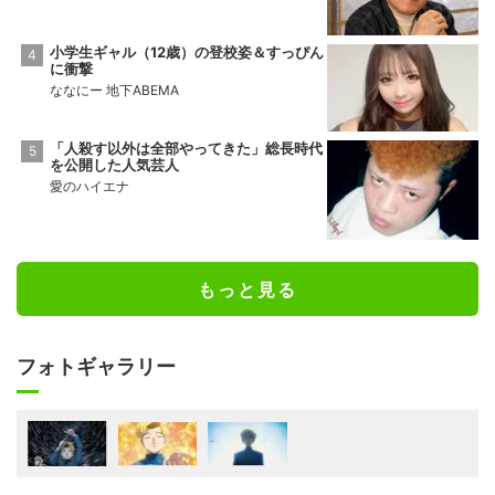
小学生ギャル（12歳）の登校姿＆すっぴん
に衝撃
ななにー 地下ABEMA
「人殺す以外は全部やってきた」総長時代
を公開した人気芸人
愛のハイエナ
もっと見る
フォトギャラリー