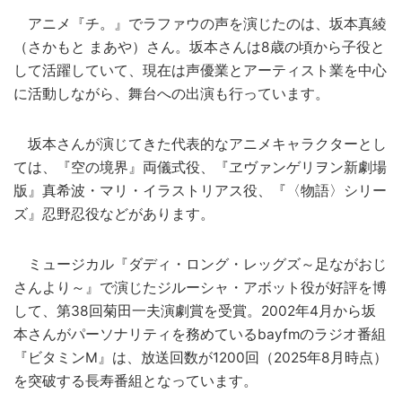
アニメ『チ。』でラファウの声を演じたのは、坂本真綾
（さかもと まあや）さん。坂本さんは8歳の頃から子役と
して活躍していて、現在は声優業とアーティスト業を中心
に活動しながら、舞台への出演も行っています。
坂本さんが演じてきた代表的なアニメキャラクターとし
ては、『空の境界』両儀式役、『ヱヴァンゲリヲン新劇場
版』真希波・マリ・イラストリアス役、『〈物語〉シリー
ズ』忍野忍役などがあります。
ミュージカル『ダディ・ロング・レッグズ～足ながおじ
さんより～』で演じたジルーシャ・アボット役が好評を博
して、第38回菊田一夫演劇賞を受賞。2002年4月から坂
本さんがパーソナリティを務めているbayfmのラジオ番組
『ビタミンM』は、放送回数が1200回（2025年8月時点）
を突破する長寿番組となっています。