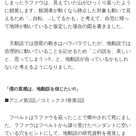
しまったラファウは、見えていた山がひっくり返ったよう
に錯覚します。観測者が動くなら静止した対象も動いて見
えるため「…自転、…してるかも」と考えて、自宅に帰っ
て地球が動いていると仮定した場合の図を書きました。
天動説では惑星の動きはバラバラでしたが、地動説では
合理的に動いていることを記せるため「この説を、美しい
と、思ってしまうッ!!」と、地動説が合っているかもしれ
ないと考えるようになりました。
「僕の直感は、地動説を信じたい!!」
■アニメ第2話／コミックス1巻第2話
フベルトはラファウを庇ったことで燃やされて死にまし
た。ラファウはフベルトから譲り受けたペンダントに空い
ている穴をヒントにして、地動説の研究資料を発見しま