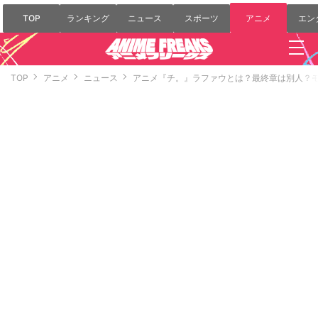
TOP
ランキング
ニュース
スポーツ
アニメ
エン
TOP
アニメ
ニュース
アニメ『チ。』ラファウとは？最終章は別人？