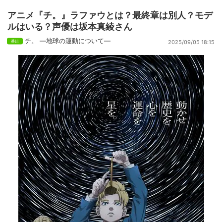
アニメ『チ。』ラファウとは？最終章は別人？モデ
ルはいる？声優は坂本真綾さん
チ。 ―地球の運動について―
2025/09/05 18:15