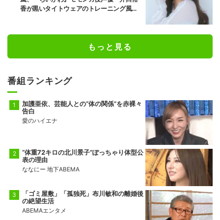
香が黒いタイトウェアのトレーニング風景
公開
もっと見る
番組ランキング
加護亜依、芸能人との“体の関係”を赤裸々
告白
愛のハイエナ
“体重72キロの北川景子”ぽっちゃり体型公
表の理由
ななにー 地下ABEMA
「ゴミ屋敷」「孤独死」布川敏和の離婚後
の絶望生活
ABEMAエンタメ