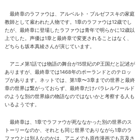
最終章のラファウは、アルベルト・ブルゼフスキの家庭
教師として雇われた人物です。1章のラファウは12歳でし
たが、最終章に登場したラファウは青年で明らかに12歳以
上でした。声優は1章と最終章で変更されることはなく、
どちらも坂本真綾さんが演じています。
アニメ第1話では物語の舞台が15世紀のP王国だと記述が
ありますが、最終章では1468年のポーランドとのテロッ
プがあります。ネットでは、第1章〜3章までの世界と最終
章の世界は繋がっておらず、最終章だけパラレルワールド
のような別の世界線の物語なのではないかと考察する人も
いるようです。
最終章は、1章でラファウが死ななかった別の世界のス
トーリーなのか、それとも同じ世界でありながら1章のラ
ファウとは別人なのかは、アニメでも原作漫画でも言及さ