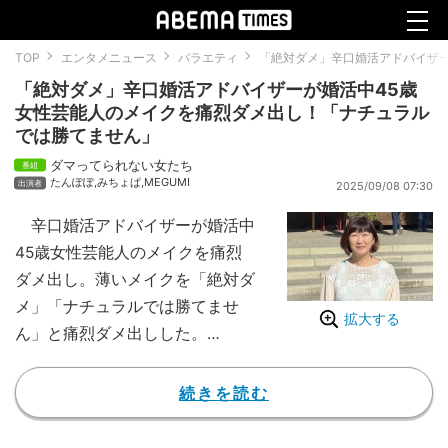
TOP
エンタメニュース
バラエティ
「絶対ダメ」辛口婚活アドバイザ
「絶対ダメ」辛口婚活アドバイザーが婚活中45歳
女性芸能人のメイクを痛烈ダメ出し！「ナチュラル
では勝てません」
ダマってられない女たち
たんぽぽ
,
みちょぱ
,
MEGUMI
2025/09/08 07:30
辛口婚活アドバイザーが婚活中
45歳女性芸能人のメイクを痛烈
ダメ出し。薄いメイクを「絶対ダ
メ」「ナチュラルでは勝てませ
拡大する
ん」と痛烈ダメ出しした。
結婚願望を持つたんぽぽ・川村エ
ミコ（45）が婚活に挑戦。辛口
続きを読む
アドバイザーの元でファッショ
ン、メイク、ヘアスタイルすべて