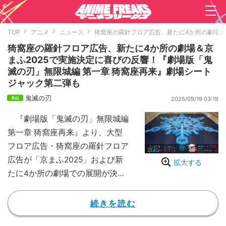
TOP
アニメ
ニュース
猗窩座の羅針フロア広告、新たに4か所の劇場＆
猗窩座の羅針フロア広告、新たに4か所の劇場＆京
まふ2025で実施決定に喜びの反響！『劇場版「鬼
滅の刃」無限城編 第一章 猗窩座再来』劇場シート
ジャック第二弾も
鬼滅の刃
2025/09/19 03:19
『劇場版「鬼滅の刃」無限城編
第一章 猗窩座再来』より、大型
フロア広告・猗窩座の羅針フロア
広告が「京まふ2025」および新
拡大する
たに4か所の劇場での展開が決
定。また、全国33館で実施され
ていたシートジャック展開の第二
続きを読む
弾も開催される。