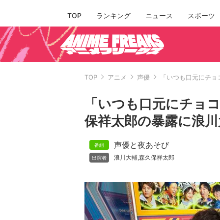
TOP
ランキング
ニュース
スポーツ
TOP
アニメ
声優
「いつも口元にチョ
「いつも口元にチョ
保祥太郎の暴露に浪川
声優と夜あそび
浪川大輔
森久保祥太郎
,