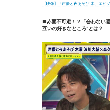
【映像】「声優と夜あそび 木」エピ
■赤面不可避！？「会わない週
互いの好きなところ”とは？