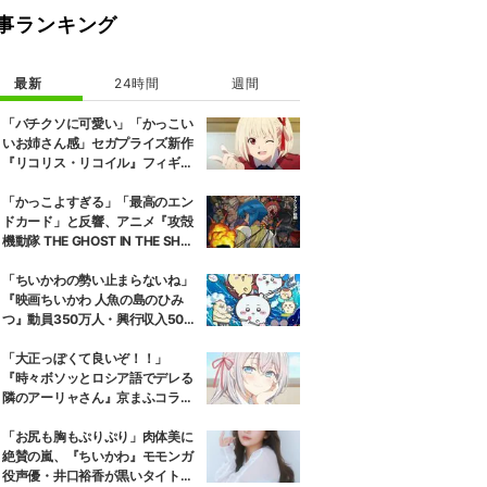
事ランキング
最新
24時間
週間
「バチクソに可愛い」「かっこい
いお姉さん感」セガプライズ新作
『リコリス・リコイル』フィギュ
ア解禁に反響続々
「かっこよすぎる」「最高のエン
ドカード」と反響、アニメ『攻殻
機動隊 THE GHOST IN THE SHEL
L』第5話エンドカード公開
「ちいかわの勢い止まらないね」
『映画ちいかわ 人魚の島のひみ
つ』動員350万人・興行収入50億
円突破が大きな話題に
「大正っぽくて良いぞ！！」
『時々ボソッとロシア語でデレる
隣のアーリャさん』京まふコラボ
の特別衣装ビジュアルに絶賛の声
「お尻も胸もぷりぷり」肉体美に
絶賛の嵐、『ちいかわ』モモンガ
役声優・井口裕香が黒いタイトウ