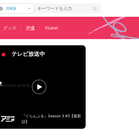
日本語
グッズ
声優
Vtuber
テレビ放送中
『ぐらんぶる』Season 3 #5【最新
話】