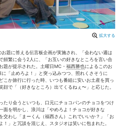
拡大する
のお題に答える伝言板企画が実施され、「会わない週は
で頻繁に会う2人に、「お互いの好きなところを言い合
お題が提示された。土曜日MC・
福西勝也
によるこのお
保に「止めろよ！」と突っ込みつつ、照れくさそうに
どこか旅行に行った時、いつも番組に安いお土産を買っ
笑顔で「（好きなところ）出てくるねぇ〜」と応じた。
ったり会うといつも、口元にチョコパンのチョコをつけ
一面を明かし、浪川は「やめろよ！チョコが好きな
を交わし「まーくん（福西さん）これでいいか？」「お
よ！」と冗談を混じえ、スタジオは笑いに包まれた。