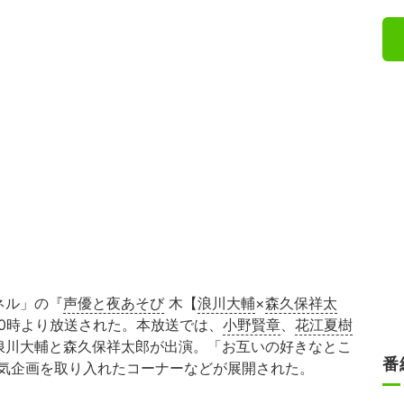
ネル」の『
声優と夜あそび
木【
浪川大輔
×
森久保祥太
）夜10時より放送された。本放送では、
小野賢章
、
花江夏樹
浪川大輔と森久保祥太郎が出演。「お互いの好きなとこ
番
気企画を取り入れたコーナーなどが展開された。