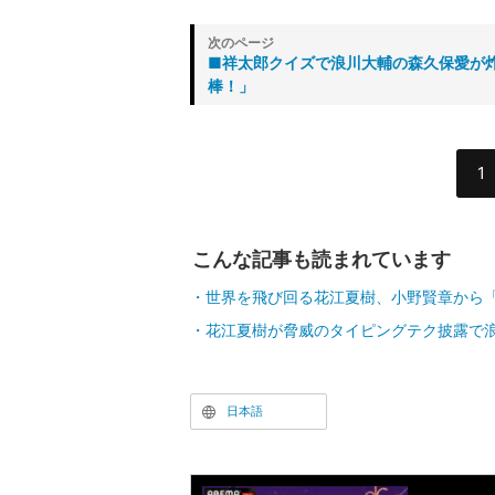
■祥太郎クイズで浪川大輔の森久保愛が
棒！」
1
こんな記事も読まれています
世界を飛び回る花江夏樹、小野賢章から「
花江夏樹が脅威のタイピングテク披露で
日本語