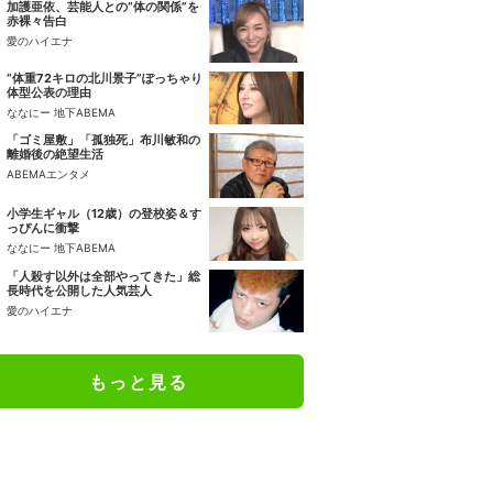
加護亜依、芸能人との“体の関係”を
赤裸々告白
愛のハイエナ
“体重72キロの北川景子”ぽっちゃり
体型公表の理由
ななにー 地下ABEMA
「ゴミ屋敷」「孤独死」布川敏和の
離婚後の絶望生活
ABEMAエンタメ
小学生ギャル（12歳）の登校姿＆す
っぴんに衝撃
ななにー 地下ABEMA
「人殺す以外は全部やってきた」総
長時代を公開した人気芸人
愛のハイエナ
もっと見る